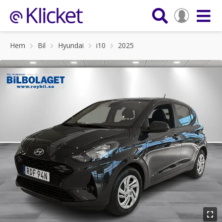
Hem
Bil
Hyundai
i10
2025