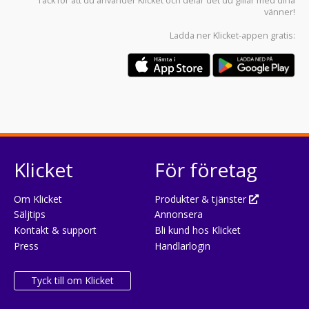
Tack för att du använder
Klicket
och delar det du gillar med dina
vänner!
Ladda ner
Klicket-appen
gratis:
Klicket
För företag
Om Klicket
Produkter & tjänster
Säljtips
Annonsera
Kontakt & support
Bli kund hos Klicket
Press
Handlarlogin
Tyck till om Klicket