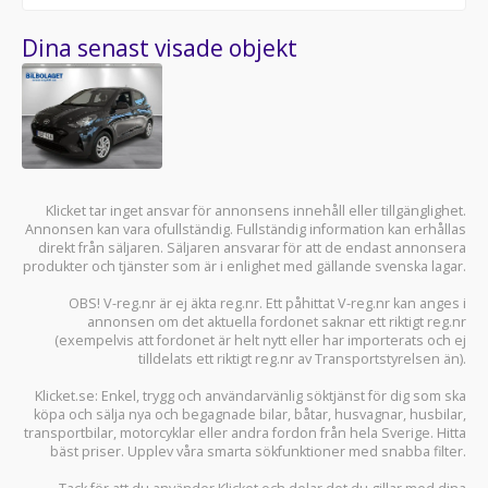
Dina senast visade objekt
Klicket tar inget ansvar för annonsens innehåll eller tillgänglighet.
Annonsen kan vara ofullständig. Fullständig information kan erhållas
direkt från säljaren. Säljaren ansvarar för att de endast annonsera
produkter och tjänster som är i enlighet med gällande svenska lagar.
OBS! V-reg.nr är ej äkta reg.nr. Ett påhittat V-reg.nr kan anges i
annonsen om det aktuella fordonet saknar ett riktigt reg.nr
(exempelvis att fordonet är helt nytt eller har importerats och ej
tilldelats ett riktigt reg.nr av Transportstyrelsen än).
Klicket.se
: Enkel, trygg och användarvänlig söktjänst för dig som ska
köpa och sälja
nya och begagnade bilar
,
båtar
,
husvagnar
,
husbilar
,
transportbilar
,
motorcyklar
eller andra fordon från hela Sverige. Hitta
bäst priser. Upplev våra smarta sökfunktioner med snabba filter.