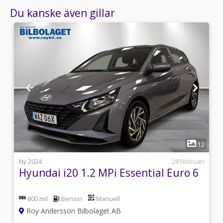
Du kanske även gillar
1
2
12
7
Ny 2024
28 februari
Hyundai i20 1.2 MPi Essential Euro 6
800 mil
Bensin
Manuell
Roy Andersson Bilbolaget AB