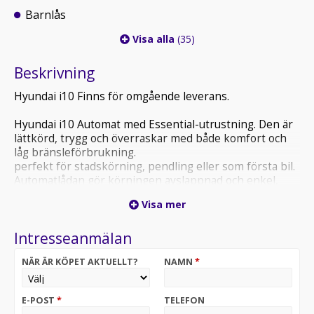
Barnlås
Visa alla
(35)
Beskrivning
Hyundai i10 Finns för omgående leverans.
Hyundai i10 Automat med Essential-utrustning. Den är
lättkörd, trygg och överraskar med både komfort och
låg bränsleförbrukning.
perfekt för stadskörning, pendling eller som första bil.
Automatlådan gör körningen avslappnad och enkel,
särskilt i stadstrafik.
Visa mer
Trots sitt kompakta format erbjuder i10 förvånansvärt
bra utrymme och hög säkerhet, vilket gör den till en
Intresseanmälan
favorit bland både nya och erfarna förare.
NÄR ÄR KÖPET AKTUELLT?
NAMN
*
Har du frågor eller funderingar.
Vill du ha fler bilder på bilen.
Mejla eller ring oss för mer info.
E-POST
*
TELEFON
Vi tar gärna er bil i inbyte.