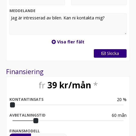
Välkommen till Roy Andersson Bilbolaget i Uddevalla.
MEDDELANDE
Visa fler fält
Skicka
Finansiering
fr
39
kr/mån
*
20
%
KONTANTINSATS
60
mån
AVBETALNINGSTID
FINANSMODELL