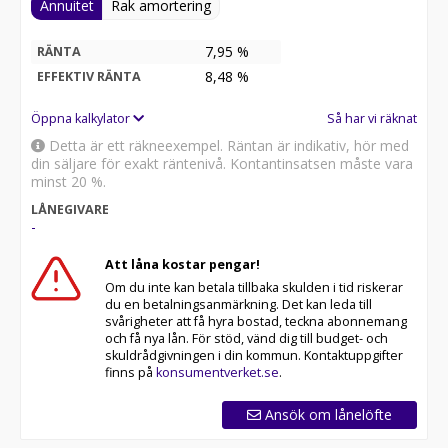
Annuitet
Rak amortering
7,95 %
RÄNTA
8,48
%
EFFEKTIV RÄNTA
Öppna kalkylator
Så har vi räknat
Detta är ett räkneexempel. Räntan är indikativ, hör med
din säljare för exakt räntenivå. Kontantinsatsen måste vara
minst 20 %.
LÅNEGIVARE
-
Att låna kostar pengar!
Om du inte kan betala tillbaka skulden i tid riskerar
du en betalningsanmärkning. Det kan leda till
svårigheter att få hyra bostad, teckna abonnemang
och få nya lån. För stöd, vänd dig till budget- och
skuldrådgivningen i din kommun. Kontaktuppgifter
finns på
konsumentverket.se
.
Ansök om lånelöfte