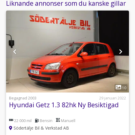
Liknande annonser som du kanske gillar
1
10
Begagnad 2003
29 januari 2022
Hyundai Getz 1.3 82hk Ny Besiktigad
22 000 mil
Bensin
Manuell
Södertälje Bil & Verkstad AB