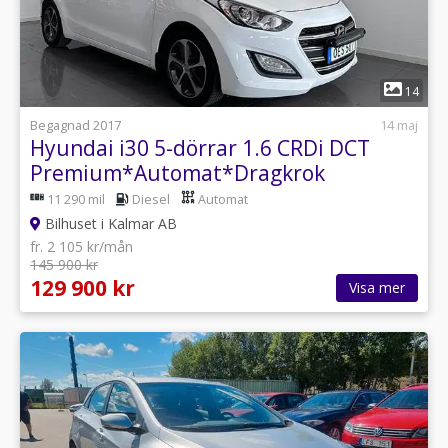
1
14
Begagnad 2017
14 maj
Hyundai i30 5-dörrar 1.6 CRDi DCT
Premium*Automat*Dragkrok
11 290 mil
Diesel
Automat
Bilhuset i Kalmar AB
fr. 2 105 kr/mån
145 900 kr
129 900 kr
Visa mer