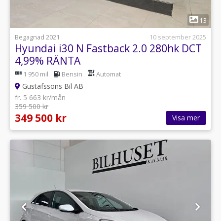
1
13
Begagnad 2021
10 september 2025
Hyundai i30 N Fastback 2.0 280hk DCT
4,99% RÄNTA
1 950 mil
Bensin
Automat
Gustafssons Bil AB
fr. 5 663 kr/mån
359 500 kr
349 500 kr
Visa mer