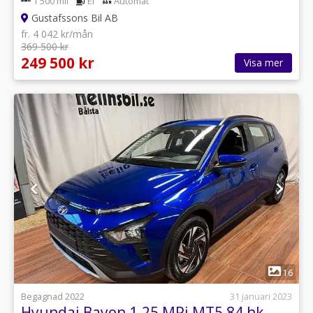
1 500 mil
El
Automat
Gustafssons Bil AB
fr. 4 042 kr/mån
369 500 kr
249 500 kr
Visa mer
1
16
Begagnad 2022
31 januari 2023
Hyundai Bayon 1.25 MPi MT5 84 hk