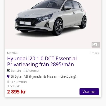
1
Ny 2026
6 mars
Hyundai i20 1.0 DCT Essential
Privatleasing från 2895/mån
Bensin
Automat
BilByter AB (Hyundai & Nissan - Linköping)
fr. 47 kr/mån
3 595 kr
2 895 kr
Visa mer