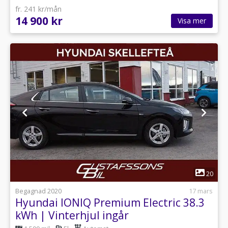
fr. 241 kr/mån
14 900 kr
Visa mer
1
20
Begagnad 2020
17 mars
Hyundai IONIQ Premium Electric 38.3
kWh | Vinterhjul ingår