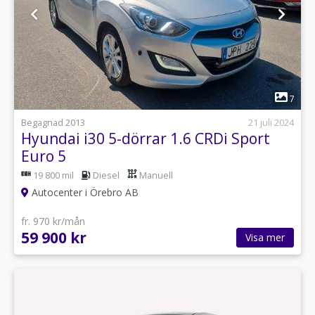
1
7
Begagnad 2013
21 juli 2024
Hyundai i30 5-dörrar 1.6 CRDi Sport
Euro 5
19 800 mil
Diesel
Manuell
Autocenter i Örebro AB
fr. 970 kr/mån
59 900 kr
Visa mer