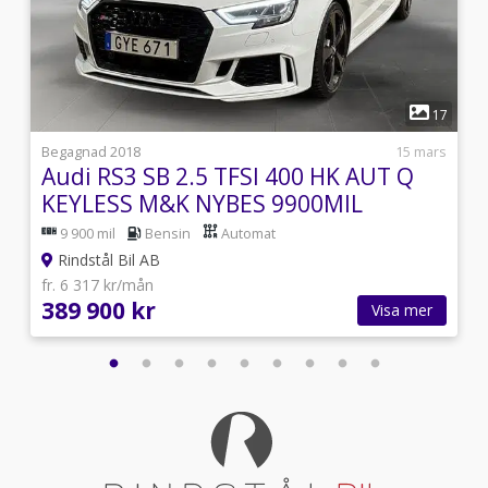
1
8
17
6
Begagnad 2018
15 mars
Audi RS3 SB 2.5 TFSI 400 HK AUT Q
KEYLESS M&K NYBES 9900MIL
9 900 mil
Bensin
Automat
Rindstål Bil AB
fr. 6 317 kr/mån
389 900 kr
Visa mer