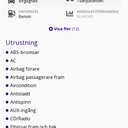
Begagnad
Tvåhjulsdriven
DRIVMEDEL
BRÄNSLEFÖRBRUKNING
Bensin
BLANDAD
Visa fler
(12)
Utrustning
ABS-bromsar
AC
Airbag förare
Airbag passagerare fram
Aircondition
Antisladd
Antispinn
AUX-ingång
CD/Radio
Elhissar fram och bak