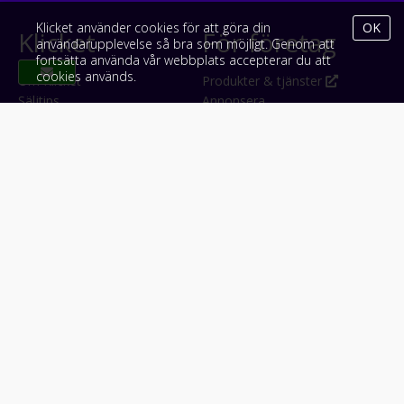
Klicket använder cookies för att göra din
OK
Klicket
För företag
användarupplevelse så bra som möjligt. Genom att
fortsätta använda vår webbplats accepterar du att
cookies används.
Om Klicket
Produkter & tjänster
Säljtips
Annonsera
Kontakt & support
Bli kund hos Klicket
Press
Handlarlogin
Tyck till om Klicket
Följ oss
Appar
Facebook
iPhone & iPad (App Store)
Instagram
Android (Google Play)
LinkedIn
#klicket