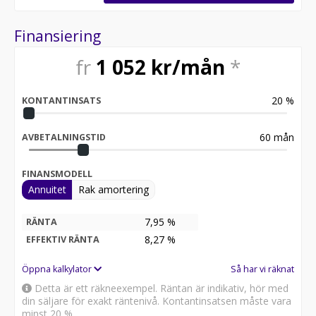
till förlängd garanti med utökad omfattning.
Bilen levereras med två veckors kostnadsfri
Finansiering
helförsäkring via Trygg-Hansa samt ett erbjudande på
upp till 25% rabatt första året. En administrativ avgift
fr
1 052
kr/mån
*
tillkommer.
Vi tar emot din betalning via banköverföring eller
20
%
KONTANTINSATS
Swish. Vi har valt att inte acceptera kortbetalning till
följd av dess kostnader för att bibehålla attraktiva
priser på våra bilar.
60
mån
AVBETALNINGSTID
Detta fordon är tillgängligt för exportförsäljning. This
FINANSMODELL
vehicle is available for export.
Annuitet
Rak amortering
Varmt välkomna!
7,95 %
RÄNTA
Rindstål Bil AB
8,27
%
EFFEKTIV RÄNTA
Maskingatan 7, 195 60 Arlandastad
08-562 09 210 / info@rindstalbil.se
Öppna kalkylator
Så har vi räknat
Detta är ett räkneexempel. Räntan är indikativ, hör med
Öppettider:
din säljare för exakt räntenivå. Kontantinsatsen måste vara
minst 20 %.