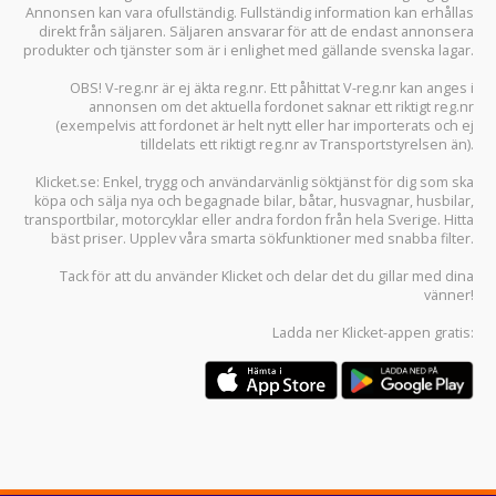
Annonsen kan vara ofullständig. Fullständig information kan erhållas
direkt från säljaren. Säljaren ansvarar för att de endast annonsera
produkter och tjänster som är i enlighet med gällande svenska lagar.
OBS! V-reg.nr är ej äkta reg.nr. Ett påhittat V-reg.nr kan anges i
annonsen om det aktuella fordonet saknar ett riktigt reg.nr
(exempelvis att fordonet är helt nytt eller har importerats och ej
tilldelats ett riktigt reg.nr av Transportstyrelsen än).
Klicket.se
: Enkel, trygg och användarvänlig söktjänst för dig som ska
köpa och sälja
nya och begagnade bilar
,
båtar
,
husvagnar
,
husbilar
,
transportbilar
,
motorcyklar
eller andra fordon från hela Sverige. Hitta
bäst priser. Upplev våra smarta sökfunktioner med snabba filter.
Tack för att du använder
Klicket
och delar det du gillar med dina
vänner!
Ladda ner
Klicket-appen
gratis: