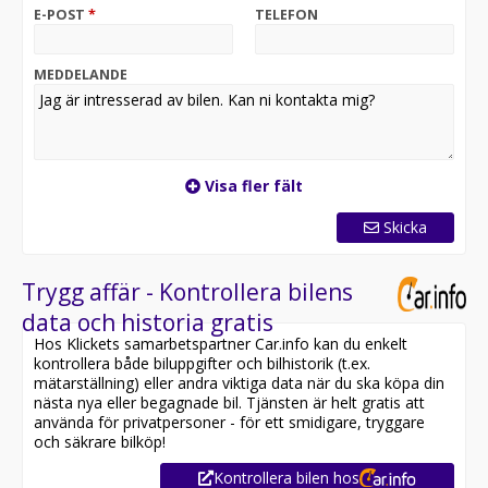
Vi byter gärna in ditt nuvarande fordon oavsett märke,
E-POST
*
TELEFON
modell, ålder och miltal.
Vi erbjuder dessutom hemleverans i hela Sverige och
går gärna igenom fordonet på distans genom
MEDDELANDE
videosamtal.
Tack vare våra attraktiva priser rekommenderar vi dig
alltid att kontakta oss före besök för att säkerställa att
fordonet fortfarande finns kvar. Ni når oss på telefon
Visa fler fält
08-562 09 210 eller e-post info@rindstalbil.se.
Skicka
Till denna bil erbjuder vi möjlighet att köpa till
sommarhjul på 15" plåtfälgar.
Trygg affär - Kontrollera bilens
- Bilen har en deklarerad förbrukning på 0,43 l/mil vid
data och historia gratis
landsvägskörning.
Hos Klickets samarbetspartner Car.info kan du enkelt
- Bilen har en fordonsskatt om 470 kr/år.
kontrollera både biluppgifter och bilhistorik (t.ex.
- Senaste godkända besiktning utfördes 2025-06-27
mätarställning) eller andra viktiga data när du ska köpa din
och skall besiktigas igen senast 2026-08-31.
nästa nya eller begagnade bil. Tjänsten är helt gratis att
- Senaste servicen utfördes 2026-02-05 (188 841 km).
använda för privatpersoner - för ett smidigare, tryggare
och säkrare bilköp!
Vid köp ingår 1 mån dock max 100 mils
Kontrollera bilen hos
Trafiksäkerhetsgaranti. Vi erbjuder möjlighet att köpa