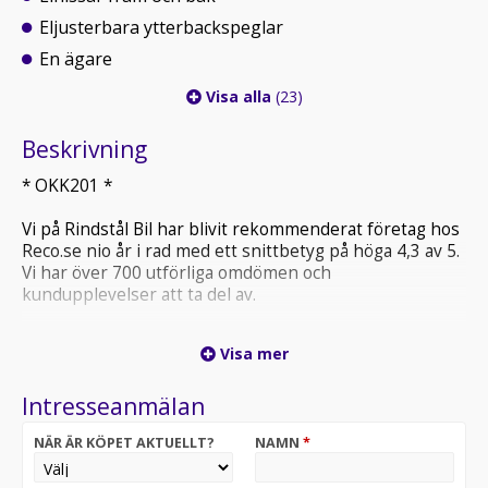
Eljusterbara ytterbackspeglar
En ägare
Visa alla
(23)
Beskrivning
* OKK201 *
Vi på Rindstål Bil har blivit rekommenderat företag hos
Reco.se nio år i rad med ett snittbetyg på höga 4,3 av 5.
Vi har över 700 utförliga omdömen och
kundupplevelser att ta del av.
Ett urval av bilens utrustning är:
Visa mer
- AUX-ingång
- USB-ingång
Intresseanmälan
- Multifunktionsratt
…och givetvis mycket mer som du hittar längre ner där
NÄR ÄR KÖPET AKTUELLT?
NAMN
*
bilens utrustning listas.