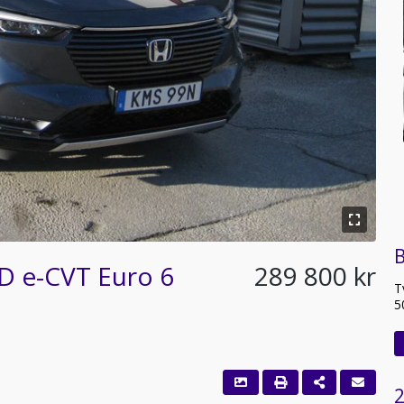
B
D e-CVT Euro 6
289 800 kr
T
5
2