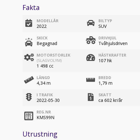
Fakta
MODELLÅR
BILTYP
2022
SUV
SKICK
DRIVHJUL
Begagnad
Tvåhjulsdriven
MOTORSTORLEK
HÄSTKRAFTER
107 hk
(SLAGVOLYM)
1 498 cc
LÄNGD
BREDD
4,34 m
1,79 m
I TRAFIK
SKATT
2022-05-30
ca 602 kr/år
REG.NR
KMS99N
Utrustning