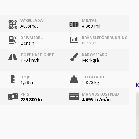
VÄXELLÅDA
MILTAL
Automat
4 369 mil
DRIVMEDEL
BRÄNSLEFÖRBRUKNING
Bensin
BLANDAD
TOPPHASTIGHET
KAROSSFÄRG
170 km/h
Mörkgrå
HÖJD
TOTALVIKT
1,58 m
1 870 kg
K
PRIS
MÅNADSKOSTNAD
289 800 kr
4 695
kr/mån