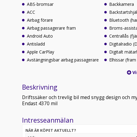
ABS-bromsar
Backkamera
ACC
Backstartshjä
Airbag förare
Bluetooth (ha
Airbag passagerare fram
Broms-assist
Android Auto
Centrallås (fjä
Antisladd
Digitalradio 
Apple CarPlay
Digitalt mäta
Avstängningsbar airbag passagerare
Elhissar (fram
Vi
Beskrivning
Driftssäker och trevlig bil med snygg design och m
Endast 4370 mil
Intresseanmälan
NÄR ÄR KÖPET AKTUELLT?