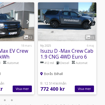
1
1
12
15
18 mars
Ny 2025
6 maj
B
-Max EV Crew
Isuzu D -Max Crew Cab
H
 kWh
1.9 CNG 4WD Euro 6
A
E
l
Automat
412 mil
Diesel
Automat
l
Borås Bilhall
f
mån
fr. 12 514 kr/mån
3
kr
772 400 kr
3
Visa mer
Visa mer