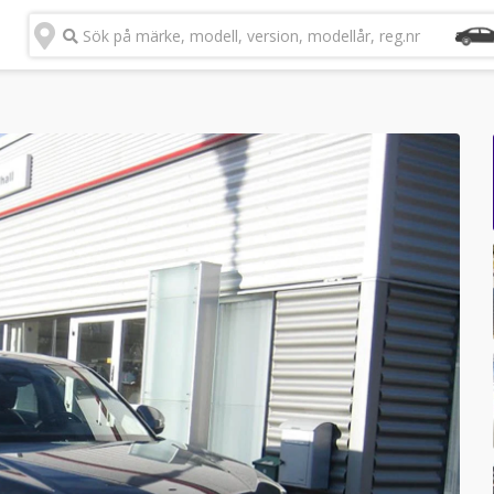
Sök på märke, modell, version, modellår, reg.nr