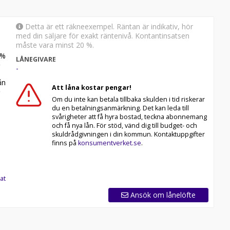
Detta är ett räkneexempel. Räntan är indikativ, hör
med din säljare för exakt räntenivå. Kontantinsatsen
måste vara minst 20 %.
%
LÅNEGIVARE
-
n
Att låna kostar pengar!
Om du inte kan betala tillbaka skulden i tid riskerar
du en betalningsanmärkning. Det kan leda till
svårigheter att få hyra bostad, teckna abonnemang
och få nya lån. För stöd, vänd dig till budget- och
skuldrådgivningen i din kommun. Kontaktuppgifter
finns på
konsumentverket.se
.
at
Ansök om lånelöfte