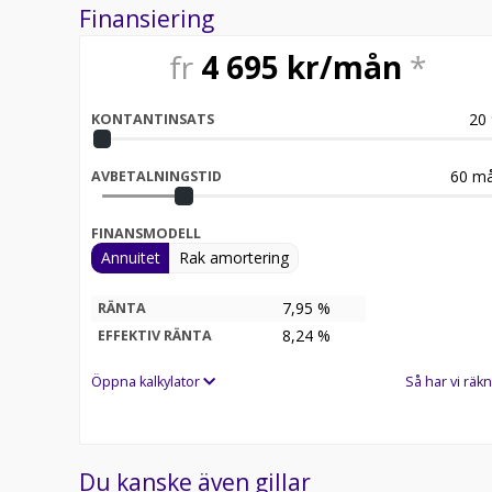
Finansiering
fr
4 695
kr/mån
*
20
KONTANTINSATS
60
må
AVBETALNINGSTID
FINANSMODELL
Annuitet
Rak amortering
7,95 %
RÄNTA
8,24
%
EFFEKTIV RÄNTA
Öppna kalkylator
Så har vi räkn
Du kanske även gillar