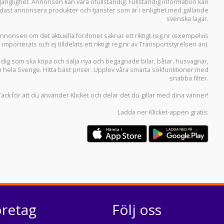
llgänglighet. Annonsen kan vara ofullständig. Fullständig information kan
 endast annonsera produkter och tjänster som är i enlighet med gällande
svenska lagar.
i annonsen om det aktuella fordonet saknar ett riktigt reg.nr (exempelvis
r importerats och ej tilldelats ett riktigt reg.nr av Transportstyrelsen än).
r dig som ska köpa och sälja
nya och begagnade bilar
,
båtar
,
husvagnar
,
n hela Sverige. Hitta bäst priser. Upplev våra smarta sökfunktioner med
snabba filter.
Tack för att du använder
Klicket
och delar det du gillar med dina vänner!
Ladda ner
Klicket-appen
gratis:
öretag
Följ oss