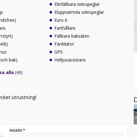
Elinfällbara sidospeglar
lp
Eluppvärmda sidospeglar
ndsfree)
Euro 6
ans
Farthållare
rrstyrt)
Fällbara baksäten
(DAB)
Färddator
rhus
GPS
 och bak)
Helljusassistans
sa alla
(49)
ycket utrustning!
D
NAMN
*