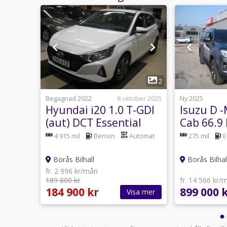
1
7
2
usti 18:03
Begagnad 2022
8 oktober 2025
Ny 2025
 TDI
Hyundai i20 1.0 T-GDI
Isuzu D 
ition
(aut) DCT Essential
Cab 66.9
Euro 6, låg skatt
Automat
4 915 mil
Bensin
Automat
275 mil
E
Borås Bilhall
Borås Bilhal
fr. 2 996 kr/mån
189 800 kr
fr. 14 566 kr/
184 900 kr
899 000 
sa mer
Visa mer