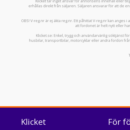
Klicket tar inget ansvar för annonsens innehåll eller ti
erhållas direkt från säljaren. Säljaren ansvarar för att de
OBS! V-reg.nr är ej äkta reg.nr. Ett påhittat V-reg.nr kan anges 
att fordonet är helt nytt eller ha
Klicket.se
: Enkel, trygg och användarvänlig söktjänst fö
husbilar
,
transportbilar
,
motorcyklar
eller andra fordon frå
Klicket
För f