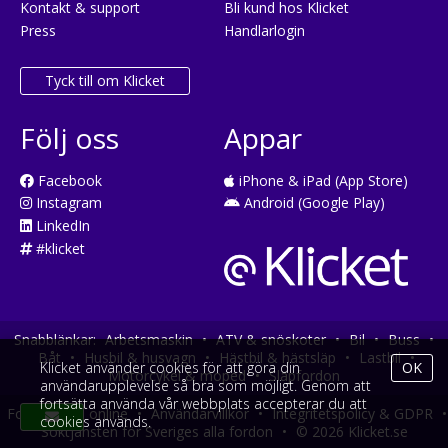
Kontakt & support
Bli kund hos Klicket
Press
Handlarlogin
Tyck till om Klicket
Följ oss
Appar
Facebook
iPhone & iPad (App Store)
Instagram
Android (Google Play)
LinkedIn
#klicket
Snabblänkar:
Arbetsmaskin
•
ATV & snöskoter
•
Bil
•
Buss
•
Båt
•
Husbil & husvagn
•
Hästbil & hästsläp
•
Lastbil
•
Klicket använder cookies för att göra din
OK
Motorcykel & moped
•
Släpfordon
användarupplevelse så bra som möjligt. Genom att
fortsätta använda vår webbplats accepterar du att
Fordonsköp online
•
Användarvillkor
•
Integritetspolicy & GDPR
•
cookies används.
Söktjänsten för Sveriges alla fordon
•
© 2026 Klicket.se