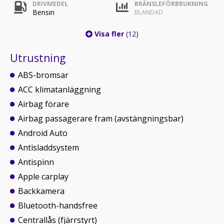
DRIVMEDEL
BRÄNSLEFÖRBRUKNING
Bensin
BLANDAD
Visa fler
(12)
Utrustning
ABS-bromsar
ACC klimatanläggning
Airbag förare
Airbag passagerare fram (avstängningsbar)
Android Auto
Antisladdsystem
Antispinn
Apple carplay
Backkamera
Bluetooth-handsfree
Centrallås (fjärrstyrt)