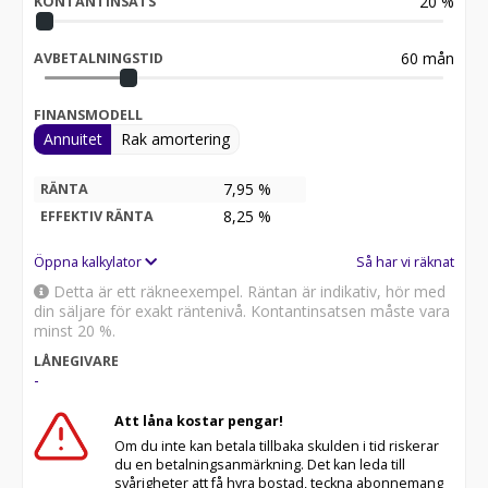
20
%
KONTANTINSATS
60
mån
AVBETALNINGSTID
FINANSMODELL
Annuitet
Rak amortering
7,95 %
RÄNTA
8,25
%
EFFEKTIV RÄNTA
Öppna kalkylator
Så har vi räknat
Detta är ett räkneexempel. Räntan är indikativ, hör med
din säljare för exakt räntenivå. Kontantinsatsen måste vara
minst 20 %.
LÅNEGIVARE
-
Att låna kostar pengar!
Om du inte kan betala tillbaka skulden i tid riskerar
du en betalningsanmärkning. Det kan leda till
svårigheter att få hyra bostad, teckna abonnemang