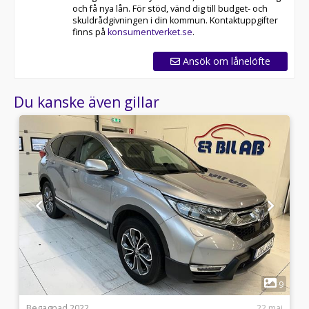
och få nya lån. För stöd, vänd dig till budget- och
skuldrådgivningen i din kommun. Kontaktuppgifter
finns på
konsumentverket.se
.
Ansök om lånelöfte
Du kanske även gillar
1
5
9
i
Begagnad 2022
22 maj