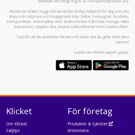
tilldelats ett riktigt reg.nr av Transportstyrelsen än).
Klicket.se
: Enkel, trygg och användarvänlig söktjänst för dig som ska
köpa och sälja
nya och begagnade bilar
,
båtar
,
husvagnar
,
husbilar
,
transportbilar
,
motorcyklar
eller andra fordon från hela Sverige. Hitta
bäst priser. Upplev våra smarta sökfunktioner med snabba filter.
Tack för att du använder
Klicket
och delar det du gillar med dina
vänner!
Ladda ner
Klicket-appen
gratis:
Klicket
För företag
Om Klicket
Produkter & tjänster
Säljtips
Annonsera