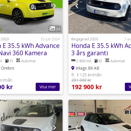
1
1
24
 2020
25 juli 2024
Begagnad 2020
7 a
 E 35.5 kWh Advance
Honda E 35.5 kWh A
Navi 360 Kamera
3 års garanti
il
El
Automat
2 800 mil
El
Automat
Örebro
Inlags Bil AB
fr. 3 125 kr/mån
 kr/mån
201 000 kr
00 kr
192 900 kr
Visa mer
V