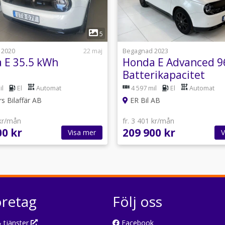
1
1
5
 2020
22 maj
Begagnad 2023
 E 35.5 kWh
Honda E Advanced 9
Batterikapacitet
il
El
Automat
4 597 mil
El
Automat
s Bilaffär AB
ER Bil AB
 kr/mån
fr. 3 401 kr/mån
00 kr
209 900 kr
Visa mer
V
öretag
Följ oss
 tjänster
Facebook