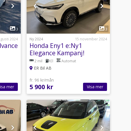
1
3
3
ugusti 2024
Ny 2024
15 november 2024
dvance
Honda Eny1 e:Ny1
Elegance Kampanj!
2 mil
El
Automat
ER Bil AB
fr. 96 kr/mån
5 900 kr
isa mer
Visa mer