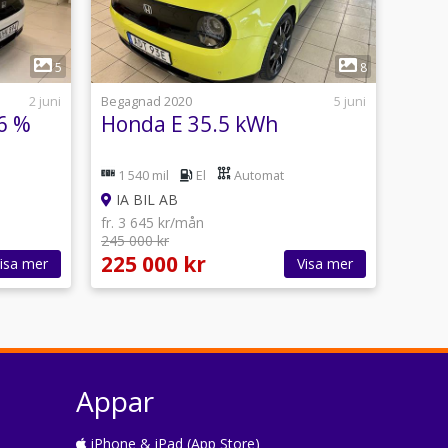
1
5
8
2 juni
Begagnad 2020
5 juni
6 %
Honda E 35.5 kWh
1 540 mil
El
Automat
IA BIL AB
fr. 3 645 kr/mån
245 000 kr
225 000 kr
isa mer
Visa mer
Appar
iPhone & iPad (App Store)