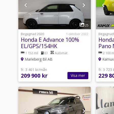
1
25
Begagnad 2020
1 oktober 2022
Begagnad
Honda E Advance 100%
Honda
EL/GPS/154HK
Pano 
154hk
1 152 mil
El
Automat
2 100 m
Marieberg Bil AB
Kamux 
fr. 3 401 kr/mån
fr. 3 723
209 900 kr
229 8
Visa mer