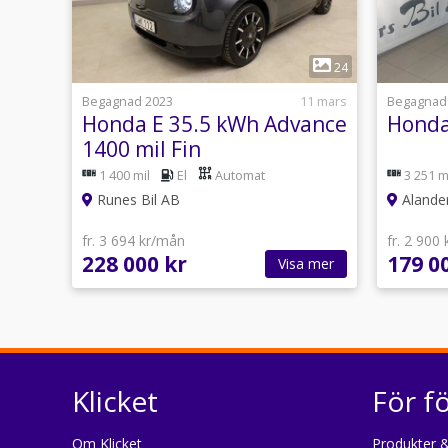
1
24
Begagnad 2023
11 mars
Begagnad
Honda E 35.5 kWh Advance
Honda
1400 mil Fin
1 400 mil
El
Automat
3 251 m
Runes Bil AB
Alander
fr. 3 694 kr/mån
fr. 2 900
228 000 kr
179 0
Visa mer
Klicket
För f
Om Klicket
Produkter &