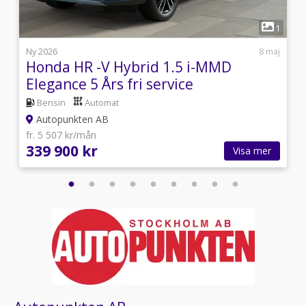
9
1
0
Ny 2026
8 maj
Honda HR -V Hybrid 1.5 i-MMD
Elegance 5 Års fri service
Bensin
Automat
Autopunkten AB
fr. 5 507 kr/mån
339 900 kr
Visa mer