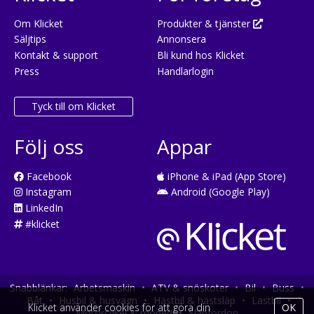
Om Klicket
Produkter & tjänster
Säljtips
Annonsera
Kontakt & support
Bli kund hos Klicket
Press
Handlarlogin
Tyck till om Klicket
Följ oss
Appar
Facebook
iPhone & iPad (App Store)
Instagram
Android (Google Play)
LinkedIn
#klicket
Snabblänkar:
Arbetsmaskin
•
ATV & snöskoter
•
Bil
•
Buss
•
Båt
•
Husbil & husvagn
•
Hästbil & hästsläp
•
Lastbil
•
Klicket använder cookies för att göra din
OK
Motorcykel & moped
•
Släpfordon