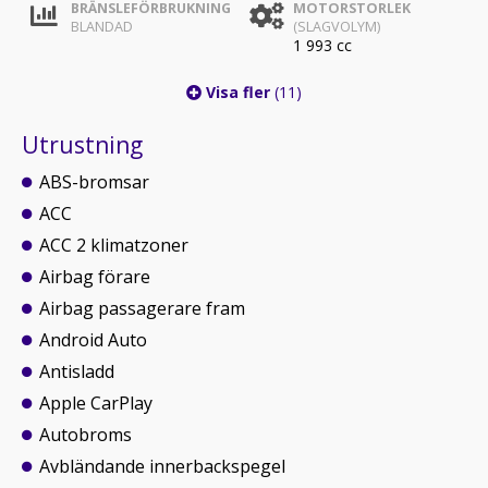
BRÄNSLEFÖRBRUKNING
MOTORSTORLEK
BLANDAD
(SLAGVOLYM)
1 993 cc
Visa fler
(11)
Utrustning
ABS-bromsar
ACC
ACC 2 klimatzoner
Airbag förare
Airbag passagerare fram
Android Auto
Antisladd
Apple CarPlay
Autobroms
Avbländande innerbackspegel