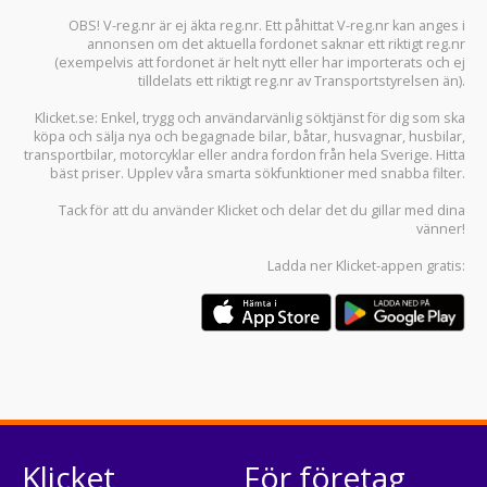
OBS! V-reg.nr är ej äkta reg.nr. Ett påhittat V-reg.nr kan anges i
annonsen om det aktuella fordonet saknar ett riktigt reg.nr
(exempelvis att fordonet är helt nytt eller har importerats och ej
tilldelats ett riktigt reg.nr av Transportstyrelsen än).
Klicket.se
: Enkel, trygg och användarvänlig söktjänst för dig som ska
köpa och sälja
nya och begagnade bilar
,
båtar
,
husvagnar
,
husbilar
,
transportbilar
,
motorcyklar
eller andra fordon från hela Sverige. Hitta
bäst priser. Upplev våra smarta sökfunktioner med snabba filter.
Tack för att du använder
Klicket
och delar det du gillar med dina
vänner!
Ladda ner
Klicket-appen
gratis:
Klicket
För företag