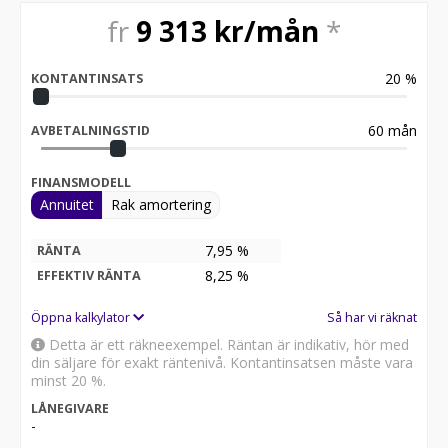
fr
9 313
kr/mån
*
20
%
KONTANTINSATS
60
mån
AVBETALNINGSTID
FINANSMODELL
Annuitet
Rak amortering
7,95 %
RÄNTA
8,25
%
EFFEKTIV RÄNTA
Öppna kalkylator
Så har vi räknat
Detta är ett räkneexempel. Räntan är indikativ, hör med
din säljare för exakt räntenivå. Kontantinsatsen måste vara
minst 20 %.
LÅNEGIVARE
-