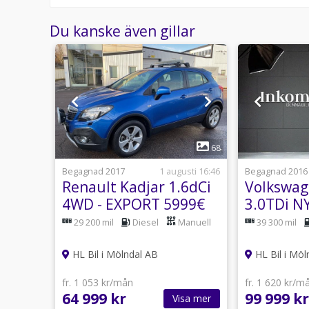
Du kanske även gillar
1
33
68
6 juli
Begagnad 2017
1 augusti 16:46
Begagnad 2016
.5i
Renault Kadjar 1.6dCi
Volkswag
RT
4WD - EXPORT 5999€
3.0TDi N
EDITION 
29 200 mil
Diesel
Manuell
39 300 mil
9551€
HL Bil i Mölndal AB
HL Bil i Möl
fr. 1 053 kr/mån
fr. 1 620 kr/m
64 999 kr
99 999 kr
sa mer
Visa mer