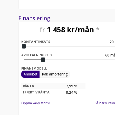
ALL CARS AVAILABLE FOR EXPORT!
Our services include:
- We have ramps for loading semi trailers
Finansiering
- invoice in SEK or Euro
- We have the necessary documents (yellow and blue
fr
1 458
kr/mån
*
- Possibility of borrowing plates against a deposit
*All prices in euro are subject to change due to dai
20
KONTANTINSATS
60
må
AVBETALNINGSTID
FINANSMODELL
Annuitet
Rak amortering
7,95 %
RÄNTA
8,24
%
EFFEKTIV RÄNTA
Öppna kalkylator
Så har vi räkn