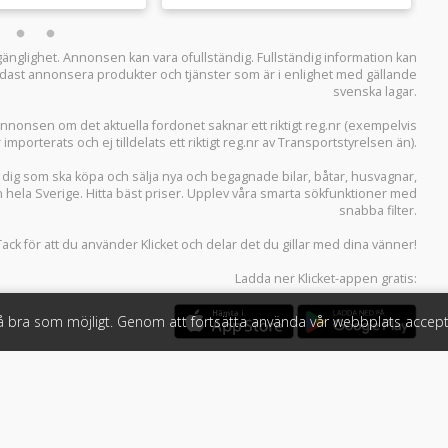
llgänglighet. Annonsen kan vara ofullständig. Fullständig information kan
 endast annonsera produkter och tjänster som är i enlighet med gällande
svenska lagar.
i annonsen om det aktuella fordonet saknar ett riktigt reg.nr (exempelvis
r importerats och ej tilldelats ett riktigt reg.nr av Transportstyrelsen än).
r dig som ska köpa och sälja
nya och begagnade bilar
,
båtar
,
husvagnar
,
n hela Sverige. Hitta bäst priser. Upplev våra smarta sökfunktioner med
snabba filter.
Tack för att du använder
Klicket
och delar det du gillar med dina vänner!
Ladda ner
Klicket-appen
gratis:
så bra som möjligt. Genom att fortsätta använda vår webbplats accept