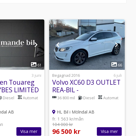
1
1
61
66
3 juni
Begagnad 2016
6 juli
B
en Touareg
Volvo XC60 D3 OUTLET
YBES LIMITED
REA-BIL -
2
/ EXPORT
NYBESIKTIGAD
Diesel
Automat
36 800 mil
Diesel
Automat
ndal AB
HL Bil i Mölndal AB
fr. 1 563 kr/mån
ån
104 000 kr
f
96 500 kr
1
Visa mer
Visa mer