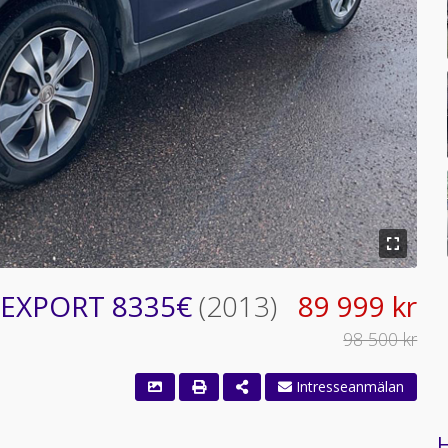
D EXPORT 8335€
(2013)
89 999 kr
98 500 kr
H