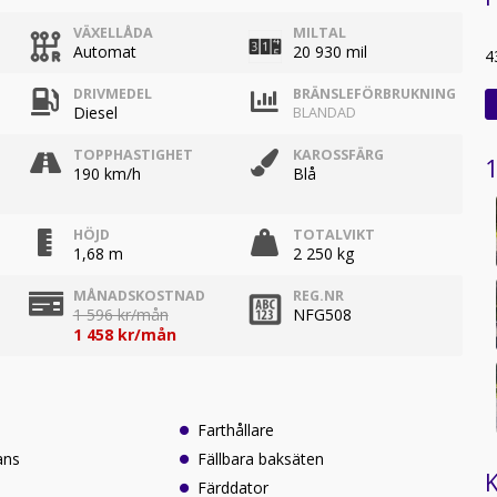
VÄXELLÅDA
MILTAL
Automat
20 930 mil
4
DRIVMEDEL
BRÄNSLEFÖRBRUKNING
Diesel
BLANDAD
TOPPHASTIGHET
KAROSSFÄRG
1
190 km/h
Blå
HÖJD
TOTALVIKT
1,68 m
2 250 kg
MÅNADSKOSTNAD
REG.NR
1 596 kr/mån
NFG508
1 458 kr/mån
Farthållare
ans
Fällbara baksäten
K
Färddator