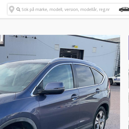
Sök på märke, modell, version, modellår, reg.nr