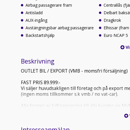
Airbag passagerare fram
Centrallås (fjä
Antisladd
Delbart baksä
AUX-ingång
Dragkrok
Avstängningsbar airbag passagerare
Elhissar (fram
Backstartshjälp
Euro NCAP 5
Vi
Beskrivning
OUTLET BIL / EXPORT (VMB - momsfri försäljning)
FAST PRIS 89.999:-
Vi säljer huvudsakligen till företag och på export men
(ingen moms tillkommer s.k vmb / no vat-car).
Alla former av bilfinansiering till alla kunder via 
företagsavbetalning från 0:- i första förhöjd via Sa
Honda CR-V 2.2 i-DTEC 150Hk
Intresseanmälan
Automatisk Växellåda