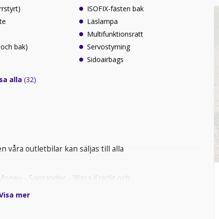
rrstyrt)
ISOFIX-fästen bak
te
Läslampa
Multifunktionsratt
 och bak)
Servostyrning
Sidoairbags
sa alla
(32)
 våra outletbilar kan säljas till alla
MyMoney - Santander - Wasa Kredit och
ntander Bank. Från 1299:- / Mån.
Visa mer