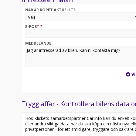
Årsmodell 2013
NÄR ÄR KÖPET AKTUELLT?
Svensksåld SUV med Dragkrok och Fyrhjulsdrift
4WD / AWD / 4X4 Backkamera
Parkeringssensorer fram och bak
E-POST
*
Samma ägare sedan 2015
Motor med Kamkedja
Servicebok
MEDDELANDE
Bilen går bra i motor och växellåda
Tidigare ägare har haft hund i bil
Försäljning
info @ ammbig.com
Vi
0723-065400 WhatsApp +46 723-065400
Försäljning - Drift&IT
David / david @ ammbig.com
0767-954500 WhatsApp +46 767-954500
Trygg affär - Kontrollera bilens data o
Inköp - Export
Hos Klickets samarbetspartner Car.info kan du enkelt kontr
Tony / tony @ ammbig.com
eller andra viktiga data när du ska köpa din nästa nya ell
0704-190627 WhatsApp +46 704-190627
privatpersoner - för ett smidigare, tryggare och säkrare b