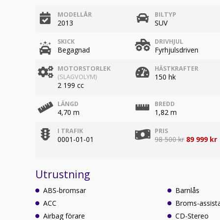
MODELLÅR
BILTYP
2013
SUV
SKICK
DRIVHJUL
Begagnad
Fyrhjulsdriven
MOTORSTORLEK
HÄSTKRAFTER
150 hk
(SLAGVOLYM)
2 199 cc
LÄNGD
BREDD
4,70 m
1,82 m
I TRAFIK
PRIS
0001-01-01
98 500 kr
89 999 kr
Utrustning
ABS-bromsar
Barnlås
ACC
Broms-assist
Airbag förare
CD-Stereo