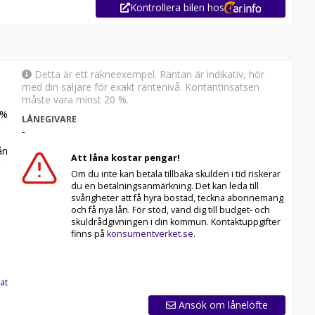
Kontrollera bilen hos
 part) available on pick up
Detta är ett räkneexempel. Räntan är indikativ, hör
med din säljare för exakt räntenivå. Kontantinsatsen
måste vara minst 20 %.
ly exchange rate
%
LÅNEGIVARE
-
n
Att låna kostar pengar!
Om du inte kan betala tillbaka skulden i tid riskerar
du en betalningsanmärkning. Det kan leda till
svårigheter att få hyra bostad, teckna abonnemang
och få nya lån. För stöd, vänd dig till budget- och
skuldrådgivningen i din kommun. Kontaktuppgifter
finns på
konsumentverket.se
.
at
Ansök om lånelöfte