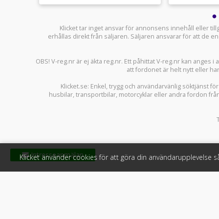
Klicket tar inget ansvar för annonsens innehåll eller ti
erhållas direkt från säljaren. Säljaren ansvarar för att de
OBS! V-reg.nr är ej äkta reg.nr. Ett påhittat V-reg.nr kan anges 
att fordonet är helt nytt eller ha
Klicket.se
: Enkel, trygg och användarvänlig söktjänst fö
husbilar
,
transportbilar
,
motorcyklar
eller andra fordon frå
Klicket använder cookies för att göra din användarupplevelse 