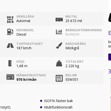
VÄXELLÅDA
MILTAL
Automat
25 672 mil
DRIVMEDEL
BRÄNSLEFÖRBRUKNING
E
Diesel
BLANDAD
k
TOPPHASTIGHET
KAROSSFÄRG
6
187 km/h
Mörkgrå
HÖJD
TOTALVIKT
1,68 m
2 220 kg
3
MÅNADSKOSTNAD
REG.NR
970
kr/mån
EEW351
ISOFIX-fästen bak
rrstyrt)
Multifunktionsratt