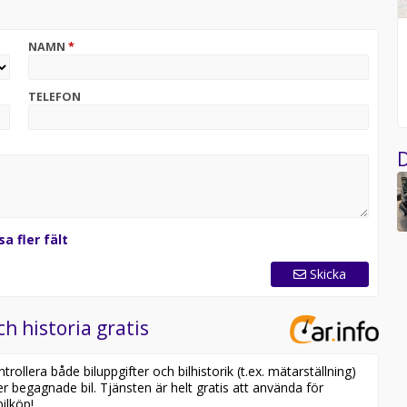
NAMN
*
TELEFON
D
er vi dig som kund 1 Månad Kostnadsfri försäkring eller
nd
sa fler fält
Skicka
ch historia gratis
ollera både biluppgifter och bilhistorik (t.ex. mätarställning)
er begagnade bil. Tjänsten är helt gratis att använda för
ilköp!