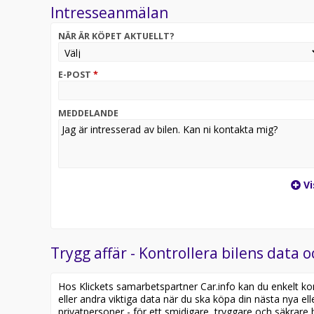
Intresseanmälan
Vi köper, säljer, byter och förmedlar bilar.
NÄR ÄR KÖPET AKTUELLT?
Vi samarbetar med:
*Santander consumer bank
*Svea Ekonomi
E-POST
*
*Moneygo
*Mymoney
*Garantigruppen
MEDDELANDE
*Garantipartner
*Autoconcept
I samband med ett köp från Ekbackens bil så erbjud
6 Månader för 1400kr för dig som bor i Östergötla
Vi
Postnummer 602 23
Norrköping
Öppettider:
Trygg affär - Kontrollera bilens data o
kontakt:
Hos Klickets samarbetspartner Car.info kan du enkelt kontr
eller andra viktiga data när du ska köpa din nästa nya ell
privatpersoner - för ett smidigare, tryggare och säkrare b