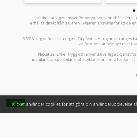
Klicket tar inget ansvar för annonsens innehåll eller ti
erhållas direkt från säljaren. Säljaren ansvarar för att de
OBS! V-reg.nr är ej äkta reg.nr. Ett påhittat V-reg.nr kan anges 
att fordonet är helt nytt eller ha
Klicket.se
: Enkel, trygg och användarvänlig söktjänst fö
husbilar
,
transportbilar
,
motorcyklar
eller andra fordon frå
Klicket använder cookies för att göra din användarupplevelse 