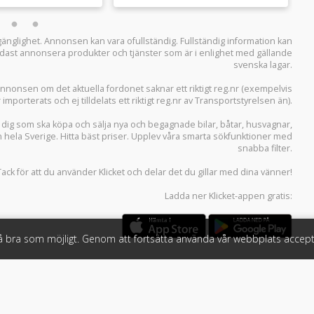
llgänglighet. Annonsen kan vara ofullständig. Fullständig information kan
 endast annonsera produkter och tjänster som är i enlighet med gällande
svenska lagar.
i annonsen om det aktuella fordonet saknar ett riktigt reg.nr (exempelvis
r importerats och ej tilldelats ett riktigt reg.nr av Transportstyrelsen än).
r dig som ska köpa och sälja
nya och begagnade bilar
,
båtar
,
husvagnar
,
n hela Sverige. Hitta bäst priser. Upplev våra smarta sökfunktioner med
snabba filter.
Tack för att du använder
Klicket
och delar det du gillar med dina vänner!
Ladda ner
Klicket-appen
gratis:
så bra som möjligt. Genom att fortsätta använda vår webbplats accept