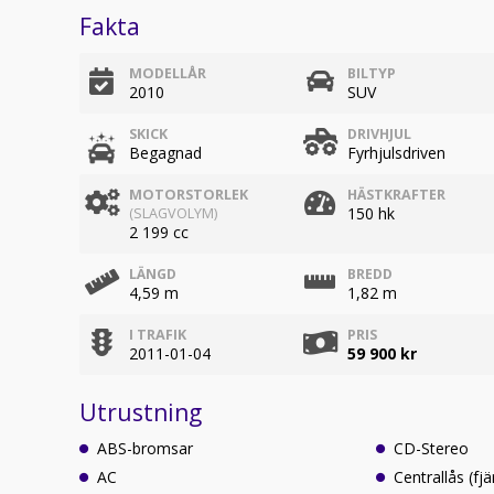
Fakta
MODELLÅR
BILTYP
2010
SUV
SKICK
DRIVHJUL
Begagnad
Fyrhjulsdriven
MOTORSTORLEK
HÄSTKRAFTER
150 hk
(SLAGVOLYM)
2 199 cc
LÄNGD
BREDD
4,59 m
1,82 m
I TRAFIK
PRIS
2011-01-04
59 900 kr
Utrustning
ABS-bromsar
CD-Stereo
AC
Centrallås (fjä