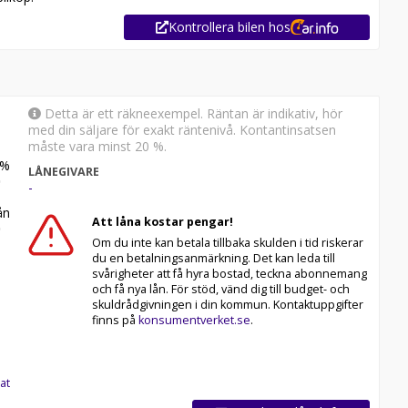
Kontrollera bilen hos
Detta är ett räkneexempel. Räntan är indikativ, hör
med din säljare för exakt räntenivå. Kontantinsatsen
måste vara minst 20 %.
%
LÅNEGIVARE
-
n
Att låna kostar pengar!
Om du inte kan betala tillbaka skulden i tid riskerar
du en betalningsanmärkning. Det kan leda till
svårigheter att få hyra bostad, teckna abonnemang
och få nya lån. För stöd, vänd dig till budget- och
skuldrådgivningen i din kommun. Kontaktuppgifter
finns på
konsumentverket.se
.
at