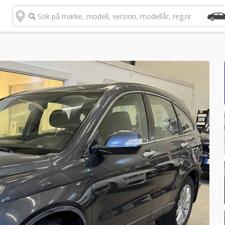
Sök på märke, modell, version, modellår, reg.nr