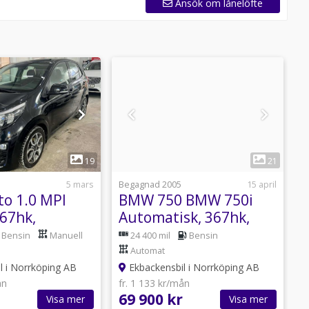
Ansök om lånelöfte
1
1
19
21
5 mars
Begagnad 2005
15 april
B
to 1.0 MPI
BMW 750 BMW 750i
 67hk,
Automatisk, 367hk,
E
ta 4,99%
E
Bensin
Manuell
24 400 mil
Bensin
N
Automat
l i Norrköping AB
Ekbackensbil i Norrköping AB
ån
fr. 1 133 kr/mån
f
69 900 kr
6
Visa mer
Visa mer