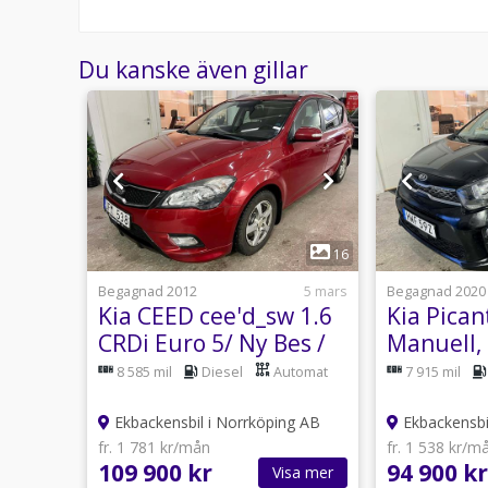
Du kanske även gillar
1
14
16
24 juli
Begagnad 2012
5 mars
Begagnad 2020
ombi
Kia CEED cee'd_sw 1.6
Kia Pican
 Euro
CRDi Euro 5/ Ny Bes /
Manuell,
kamkedja/Ränta 4,99%
2020/Rän
8 585 mil
Diesel
Automat
7 915 mil
ng AB
Ekbackensbil i Norrköping AB
Ekbackensbi
fr. 1 781 kr/mån
fr. 1 538 kr/m
109 900 kr
94 900 kr
sa mer
Visa mer