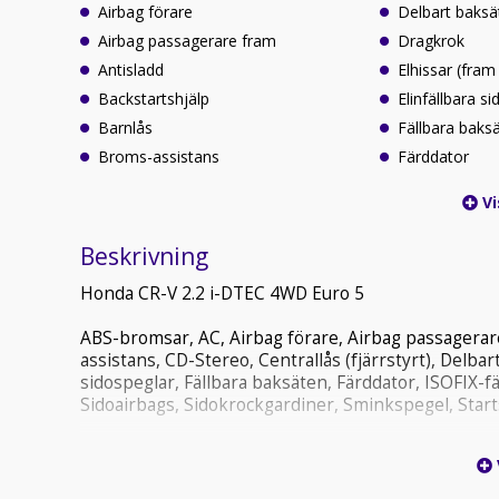
Airbag förare
Delbart baksä
Airbag passagerare fram
Dragkrok
Antisladd
Elhissar (fram
Backstartshjälp
Elinfällbara s
Barnlås
Fällbara baks
Broms-assistans
Färddator
Vi
Beskrivning
Honda CR-V 2.2 i-DTEC 4WD Euro 5
ABS-bromsar, AC, Airbag förare, Airbag passagerare
assistans, CD-Stereo, Centrallås (fjärrstyrt), Delbar
sidospeglar, Fällbara baksäten, Färddator, ISOFIX-f
Sidoairbags, Sidokrockgardiner, Sminkspegel, Star
Varmt välkomna till Ekbackens bil i Norrköping
Vårt mål är att få 100% nöjda kunder genom att erbj
för att du som kund ska känna dig både trygg & nöjd