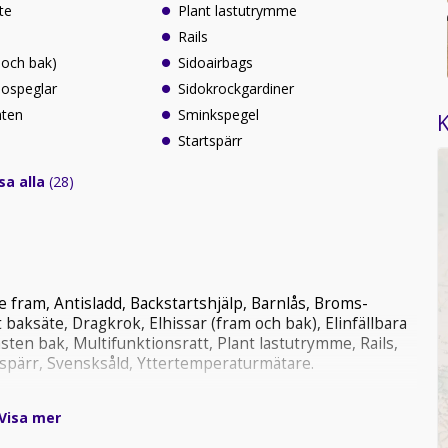
te
Plant lastutrymme
Rails
 och bak)
Sidoairbags
idospeglar
Sidokrockgardiner
äten
Sminkspegel
K
Startspärr
sa alla
(28)
 fram, Antisladd, Backstartshjälp, Barnlås, Broms-
t baksäte, Dragkrok, Elhissar (fram och bak), Elinfällbara
ästen bak, Multifunktionsratt, Plant lastutrymme, Rails,
tspärr, Svensksåld, Yttertemperaturmätare.
Visa mer
uda en god service och ett säkert köp . Vi anstränger oss
 när du köper din nya bil hos oss!