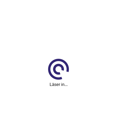
Pris
122 500 kr
Månadskostnad
1 985
kr/mån
Reg.nr
DHX302
Läser in...
Visa fler
(12)
Visa färre
Utrustning
Lifestyle Edition