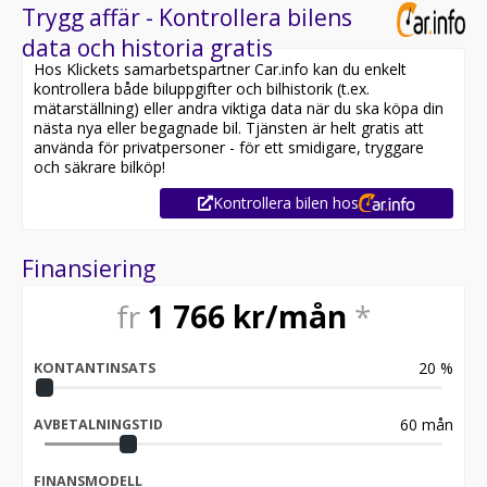
Trygg affär - Kontrollera bilens
data och historia gratis
Hos Klickets samarbetspartner Car.info kan du enkelt
kontrollera både biluppgifter och bilhistorik (t.ex.
mätarställning) eller andra viktiga data när du ska köpa din
nästa nya eller begagnade bil. Tjänsten är helt gratis att
använda för privatpersoner - för ett smidigare, tryggare
och säkrare bilköp!
Kontrollera bilen hos
Finansiering
fr
1 766
kr/mån
*
20
%
KONTANTINSATS
60
mån
AVBETALNINGSTID
FINANSMODELL