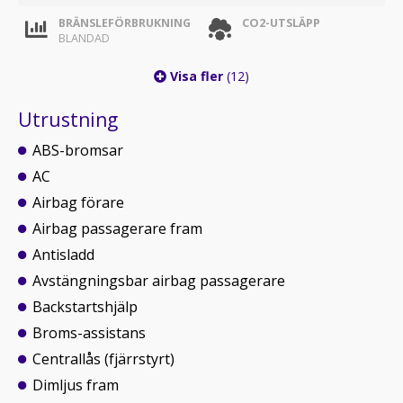
BRÄNSLEFÖRBRUKNING
CO2-UTSLÄPP
BLANDAD
Visa fler
(12)
Utrustning
ABS-bromsar
AC
Airbag förare
Airbag passagerare fram
Antisladd
Avstängningsbar airbag passagerare
Backstartshjälp
Broms-assistans
Centrallås (fjärrstyrt)
Dimljus fram