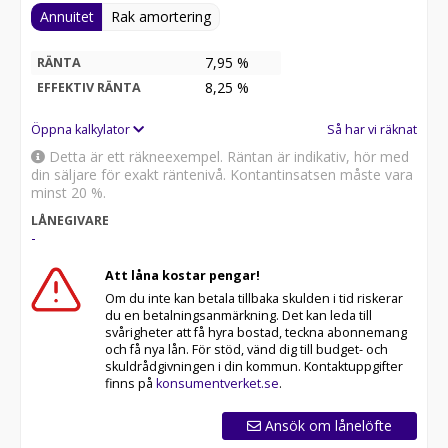
Annuitet
Rak amortering
7,95 %
RÄNTA
8,25
%
EFFEKTIV RÄNTA
Öppna kalkylator
Så har vi räknat
Detta är ett räkneexempel. Räntan är indikativ, hör med
din säljare för exakt räntenivå. Kontantinsatsen måste vara
minst 20 %.
LÅNEGIVARE
-
Att låna kostar pengar!
Om du inte kan betala tillbaka skulden i tid riskerar
du en betalningsanmärkning. Det kan leda till
svårigheter att få hyra bostad, teckna abonnemang
och få nya lån. För stöd, vänd dig till budget- och
skuldrådgivningen i din kommun. Kontaktuppgifter
finns på
konsumentverket.se
.
Ansök om lånelöfte