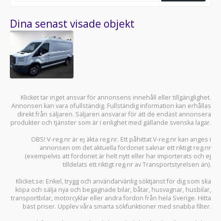
Dina senast visade objekt
Klicket tar inget ansvar för annonsens innehåll eller tillgänglighet.
Annonsen kan vara ofullständig. Fullständig information kan erhållas
direkt från säljaren. Säljaren ansvarar för att de endast annonsera
produkter och tjänster som är i enlighet med gällande svenska lagar.
OBS! V-reg.nr är ej äkta reg.nr. Ett påhittat V-reg.nr kan anges i
annonsen om det aktuella fordonet saknar ett riktigt reg.nr
(exempelvis att fordonet är helt nytt eller har importerats och ej
tilldelats ett riktigt reg.nr av Transportstyrelsen än).
Klicket.se
: Enkel, trygg och användarvänlig söktjänst för dig som ska
köpa och sälja
nya och begagnade bilar
,
båtar
,
husvagnar
,
husbilar
,
transportbilar
,
motorcyklar
eller andra fordon från hela Sverige. Hitta
bäst priser. Upplev våra smarta sökfunktioner med snabba filter.