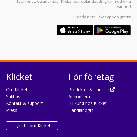
Tack för att du använder
Klicket
och delar det du gillar med dina
vänner!
Ladda ner
Klicket-appen
gratis:
Klicket
För företag
Om Klicket
Produkter & tjänster
Säljtips
Annonsera
Kontakt & support
Bli kund hos Klicket
Press
Handlarlogin
Tyck till om Klicket