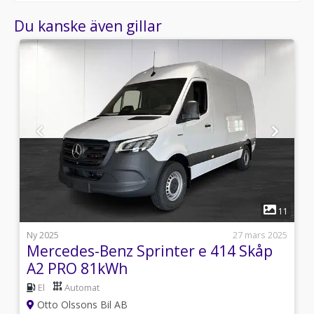
Du kanske även gillar
1
1
11
i
Ny 2025
27 mars 2025
Mercedes-Benz Sprinter e 414 Skåp
A2 PRO 81kWh
El
Automat
Otto Olssons Bil AB