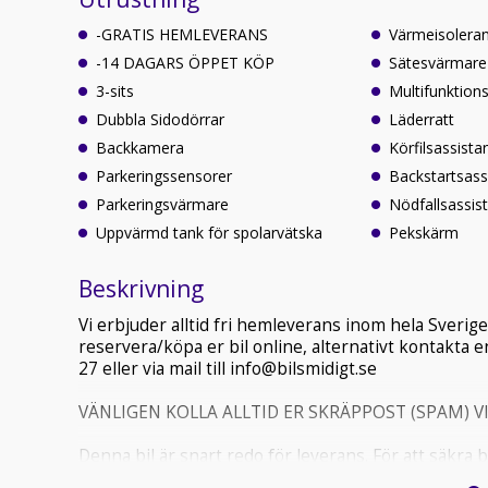
-GRATIS HEMLEVERANS
Värmeisoleran
-14 DAGARS ÖPPET KÖP
Sätesvärmare
3-sits
Multifunktions
Dubbla Sidodörrar
Läderratt
Backkamera
Körfilsassista
Parkeringssensorer
Backstartsass
Parkeringsvärmare
Nödfallsassis
Uppvärmd tank för spolarvätska
Pekskärm
Beskrivning
Vi erbjuder alltid fri hemleverans inom hela Sveri
reservera/köpa er bil online, alternativt kontakta en
27 eller via mail till info@bilsmidigt.se
VÄNLIGEN KOLLA ALLTID ER SKRÄPPOST (SPAM) 
Denna bil är snart redo för leverans. För att säkra
online på vår hemsida: