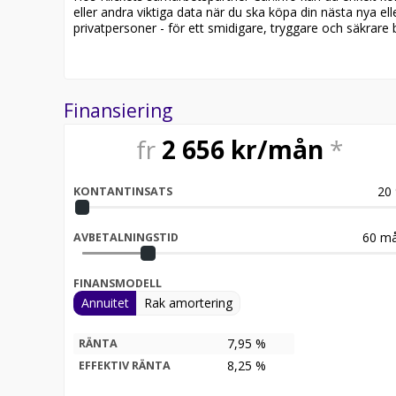
eller andra viktiga data när du ska köpa din nästa nya ell
- Köp online & få gratis hemleverans
privatpersoner - för ett smidigare, tryggare och säkrare b
- 14 dagars fri heltäckande försäkring
- 14 dagars öppet köp inkl. upphämtning
Finansiering
- Möjlighet till 0 kr i kontantinsats för företag
fr
2 656
kr/mån
*
- Vi köper även in eller byter in din nuvarande bil
20
KONTANTINSATS
- Alla våra bilar inspekteras noga innan annonseri
- Möjlighet till reservation av bil via betalning av d
60
må
AVBETALNINGSTID
- Vi erbjuder marknadens bästa garantier i upp till
FINANSMODELL
- Betalning via Swish, banköverföring eller 30-daga
Annuitet
Rak amortering
- Skräddarsydd finansiering via DNB, Santander ell
7,95 %
RÄNTA
8,25
%
EFFEKTIV RÄNTA
All cars are available for export.