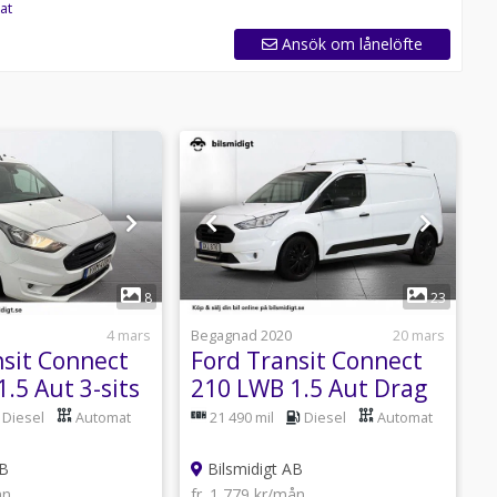
at
Ansök om lånelöfte
1
1
8
23
4 mars
Begagnad 2020
20 mars
B
nsit Connect
Ford Transit Connect
F
.5 Aut 3-sits
210 LWB 1.5 Aut Drag
t
edd Värmare
3-sits Kamera P-Sens
A
Diesel
Automat
21 490 mil
Diesel
Automat
MOMS 100hk
AB
Bilsmidigt AB
ån
fr. 1 779 kr/mån
f