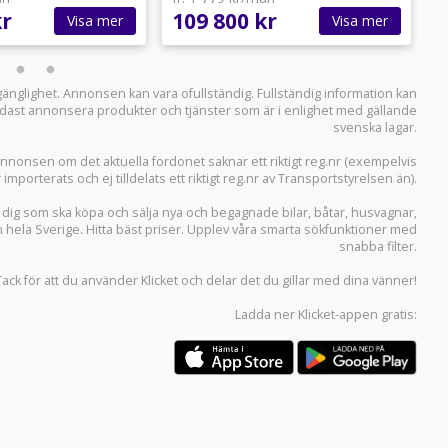
kr
109 800 kr
2
Visa mer
Visa mer
llgänglighet. Annonsen kan vara ofullständig. Fullständig information kan
 endast annonsera produkter och tjänster som är i enlighet med gällande
svenska lagar.
i annonsen om det aktuella fordonet saknar ett riktigt reg.nr (exempelvis
r importerats och ej tilldelats ett riktigt reg.nr av Transportstyrelsen än).
r dig som ska köpa och sälja
nya och begagnade bilar
,
båtar
,
husvagnar
,
n hela Sverige. Hitta bäst priser. Upplev våra smarta sökfunktioner med
snabba filter.
Tack för att du använder
Klicket
och delar det du gillar med dina vänner!
Ladda ner
Klicket-appen
gratis: