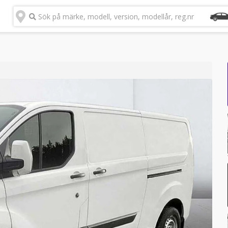
Sök på märke, modell, version, modellår, reg.nr