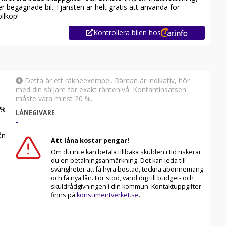
er begagnade bil. Tjänsten är helt gratis att använda för
ilköp!
Kontrollera bilen hos
Detta är ett räkneexempel. Räntan är indikativ, hör
med din säljare för exakt räntenivå. Kontantinsatsen
måste vara minst 20 %.
%
ng
LÅNEGIVARE
-
eposition
n
Att låna kostar pengar!
 48 månader
Om du inte kan betala tillbaka skulden i tid riskerar
du en betalningsanmärkning. Det kan leda till
svårigheter att få hyra bostad, teckna abonnemang
rs faktura
och få nya lån. För stöd, vänd dig till budget- och
skuldrådgivningen i din kommun. Kontaktuppgifter
er Nordea Finans
finns på
konsumentverket.se
.