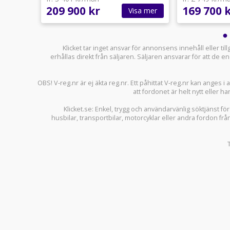
209 900 kr
169 700 
sa mer
Visa mer
Klicket tar inget ansvar för annonsens innehåll eller ti
erhållas direkt från säljaren. Säljaren ansvarar för att de
OBS! V-reg.nr är ej äkta reg.nr. Ett påhittat V-reg.nr kan anges 
att fordonet är helt nytt eller ha
Klicket.se
: Enkel, trygg och användarvänlig söktjänst fö
husbilar
,
transportbilar
,
motorcyklar
eller andra fordon frå