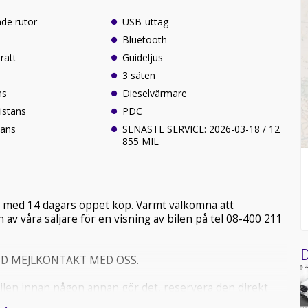
de rutor
USB-uttag
Bluetooth
ratt
Guideljus
3 säten
ns
Dieselvärmare
istans
PDC
tans
SENASTE SERVICE: 2026-03-18 / 12
855 MIL
ge med 14 dagars öppet köp. Varmt välkomna att
 av våra säljare för en visning av bilen på tel 08-400 211
D
VID MEJLKONTAKT MED OSS.
 bilen innan någon annan gör det, reservera den direkt