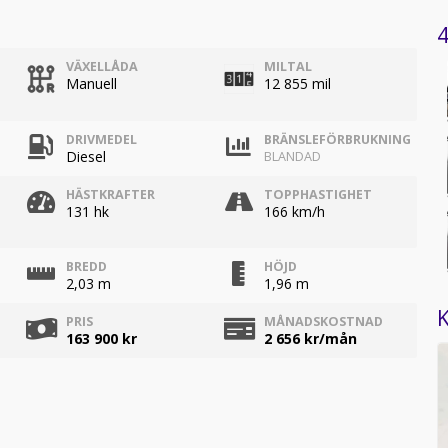
4
VÄXELLÅDA
MILTAL
Manuell
12 855 mil
DRIVMEDEL
BRÄNSLEFÖRBRUKNING
Diesel
BLANDAD
HÄSTKRAFTER
TOPPHASTIGHET
131 hk
166 km/h
BREDD
HÖJD
2,03 m
1,96 m
K
PRIS
MÅNADSKOSTNAD
163 900 kr
2 656
kr/mån