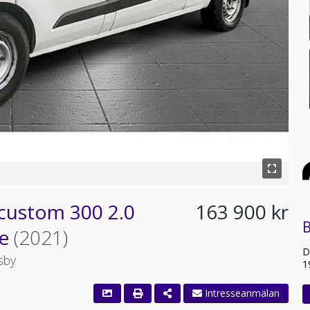
-custom 300 2.0
163 900 kr
B
re
(2021)
D
sby
1