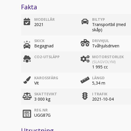
Fakta
MODELLÅR
BILTYP
2021
Transportbil (med
skåp)
SKICK
DRIVHJUL
Begagnad
Tvåhjulsdriven
CO2-UTSLÄPP
MOTORSTORLEK
(SLAGVOLYM)
1 995 cc
KAROSSFÄRG
LÄNGD
Vit
5,34 m
SKATTEVIKT
I TRAFIK
3 000 kg
2021-10-04
REG.NR
UGG87G
Utrustning