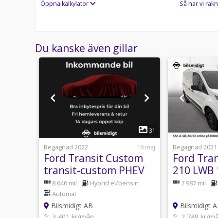
Öppna kalkylator
Så har vi räkn
*UGG87G*
Du kanske även gillar
1
29
31
29 juli
Begagnad 2022
19 maj
Begagnad 2021
tom
Ford Transit Custom
Ford Tra
0 2.0
transit-custom PHEV
210 LWB 1
dörr
340 L1 Limited 3-sits
Drag Inr
anuell
8 646 mil
Hybrid el/bensin
7 987 mil
ra M
Inredd Kamera P-Sens
Kamera
Automat
Bilsmidigt AB
Bilsmidigt 
fr. 3 401 kr/mån
fr. 2 749 kr/m