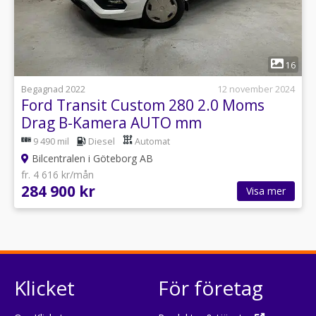
1
16
Begagnad 2022
12 november 2024
Ford Transit Custom 280 2.0 Moms
Drag B-Kamera AUTO mm
9 490 mil
Diesel
Automat
Bilcentralen i Göteborg AB
fr. 4 616 kr/mån
284 900 kr
Visa mer
Klicket
För företag