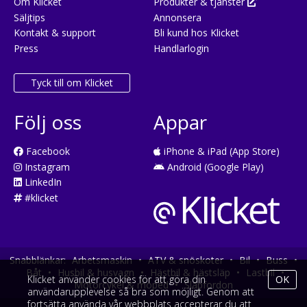
Om Klicket
Produkter & tjänster
Säljtips
Annonsera
Kontakt & support
Bli kund hos Klicket
Press
Handlarlogin
Tyck till om Klicket
Följ oss
Appar
Facebook
iPhone & iPad (App Store)
Instagram
Android (Google Play)
LinkedIn
#klicket
Snabblänkar:
Arbetsmaskin
•
ATV & snöskoter
•
Bil
•
Buss
•
Båt
•
Husbil & husvagn
•
Hästbil & hästsläp
•
Lastbil
•
Klicket använder cookies för att göra din
OK
Motorcykel & moped
•
Släpfordon
användarupplevelse så bra som möjligt. Genom att
fortsätta använda vår webbplats accepterar du att