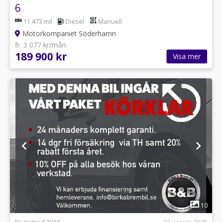
6
11 473 mil
Diesel
Manuell
Motorkompaniet Söderhamn
fr. 3 077 kr/mån
189 900 kr
Visa mer
1
10