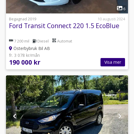
1
6
Begagnad 2019
10 augusti 2024
Ford Transit Connect 220 1.5 EcoBlue
7 200 mil
Diesel
Automat
Österbybruk Bil AB
fr. 3 078 kr/mån
190 000 kr
Visa mer