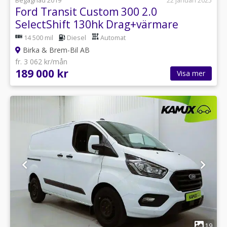
Begagnad 2019
22 januari 2025
Ford Transit Custom 300 2.0
SelectShift 130hk Drag+värmare
14 500 mil
Diesel
Automat
Birka & Brem-Bil AB
fr. 3 062 kr/mån
189 000 kr
Visa mer
1
19