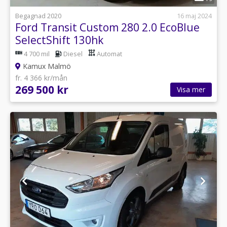
Begagnad 2020
16 maj 2024
Ford Transit Custom 280 2.0 EcoBlue
SelectShift 130hk
4 700 mil
Diesel
Automat
Kamux Malmö
fr. 4 366 kr/mån
269 500 kr
Visa mer