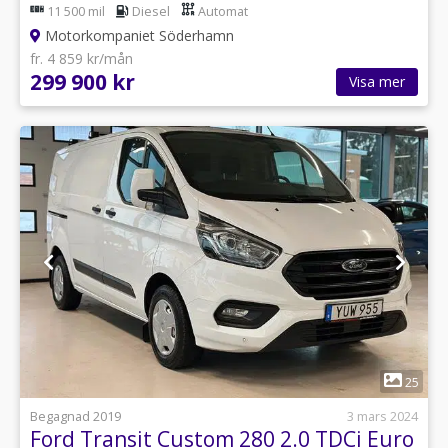
11 500 mil
Diesel
Automat
Motorkompaniet Söderhamn
fr. 4 859 kr/mån
299 900 kr
Visa mer
1
25
Begagnad 2019
3 mars 2024
Ford Transit Custom 280 2.0 TDCi Euro