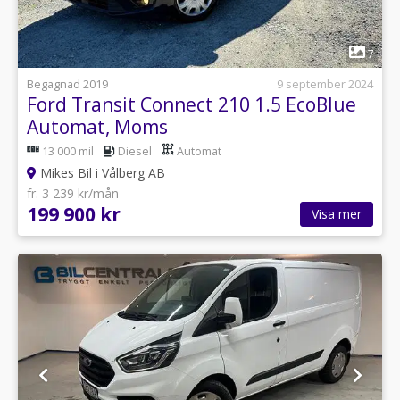
1
7
Begagnad 2019
9 september 2024
Ford Transit Connect 210 1.5 EcoBlue
Automat, Moms
13 000 mil
Diesel
Automat
Mikes Bil i Vålberg AB
fr. 3 239 kr/mån
199 900 kr
Visa mer