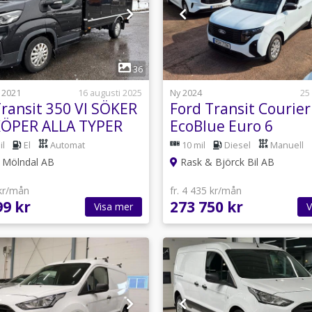
1
1
36
 2021
16 augusti 2025
Ny 2024
25
Transit 350 VI SÖKER
Ford Transit Courier
ÖPER ALLA TYPER
EcoBlue Euro 6
LBILAR
il
El
Automat
10 mil
Diesel
Manuell
i Mölndal AB
Rask & Björck Bil AB
 kr/mån
fr. 4 435 kr/mån
99 kr
273 750 kr
Visa mer
V