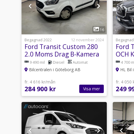
1
16
Begagnad 2022
12 november 2024
Begagnad
Ford Transit Custom 280
Ford 
2.0 Moms Drag B-Kamera
OCH K
AUTO mm
AV KY
9 490 mil
Diesel
Automat
4 700 m
Bilcentralen i Göteborg AB
HL Bil 
fr. 4 616 kr/mån
fr. 4 050
284 900 kr
249 9
Visa mer