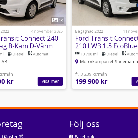
1
1
19
 2022
4 november 2025
Begagnad 2022
11 nove
Transit Connect 240
Ford Transit Connec
rag B-Kam D-Värm
210 LWB 1.5 EcoBlue
 100hk
SelectShift Euro 6
mil
Diesel
Automat
10 700 mil
Diesel
Autom
l AB
Motorkompaniet Söderhamn
 kr/mån
fr. 3 239 kr/mån
00 kr
199 900 kr
Visa mer
V
öretag
Följ oss
 tjänster
Facebook