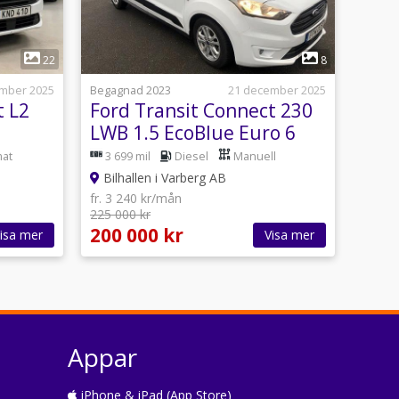
1
22
8
mber 2025
Begagnad 2023
21 december 2025
t L2
Ford Transit Connect 230
LWB 1.5 EcoBlue Euro 6
at
3 699 mil
Diesel
Manuell
Bilhallen i Varberg AB
fr. 3 240 kr/mån
225 000 kr
200 000 kr
isa mer
Visa mer
Appar
iPhone & iPad (App Store)