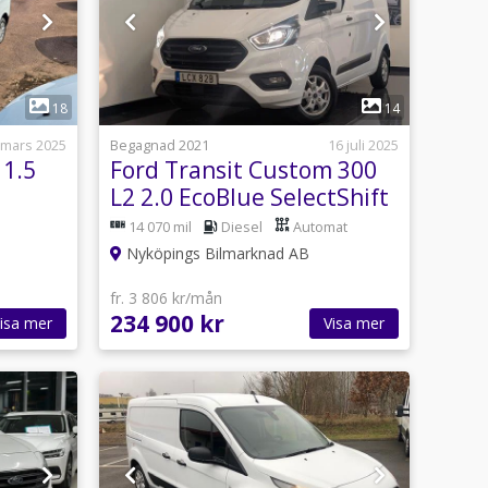
1
18
14
 mars 2025
Begagnad 2021
16 juli 2025
 1.5
Ford Transit Custom 300
L2 2.0 EcoBlue SelectShift
Värmare
14 070 mil
Diesel
Automat
Nyköpings Bilmarknad AB
fr. 3 806 kr/mån
234 900 kr
isa mer
Visa mer