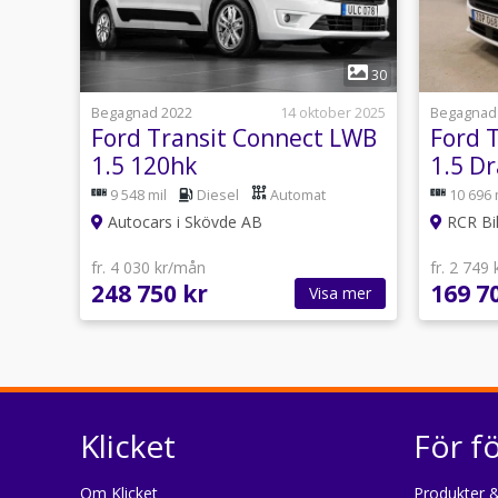
1
30
Begagnad 2022
14 oktober 2025
Begagnad
Ford Transit Connect LWB
Ford 
1.5 120hk
1.5 D
SelectShift|Leasbar|Drag
moms
9 548 mil
Diesel
Automat
10 696 
Autocars i Skövde AB
RCR Bi
fr. 4 030 kr/mån
fr. 2 749
248 750 kr
169 7
Visa mer
Klicket
För f
Om Klicket
Produkter &