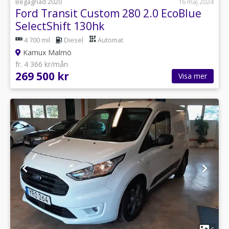
Begagnad 2020
16 maj 2024
Ford Transit Custom 280 2.0 EcoBlue
SelectShift 130hk
4 700 mil
Diesel
Automat
Kamux Malmö
fr. 4 366 kr/mån
269 500 kr
Visa mer
1