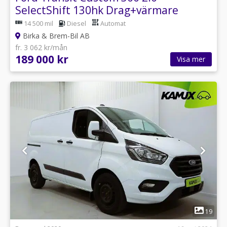
SelectShift 130hk Drag+värmare
14 500 mil
Diesel
Automat
Birka & Brem-Bil AB
fr. 3 062 kr/mån
189 000 kr
Visa mer
1
19