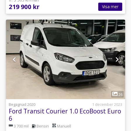
219 900 kr
Visa mer
1
26
Begagnad 2020
1 december 2023
Ford Transit Courier 1.0 EcoBoost Euro
6
3 700 mil
Bensin
Manuell