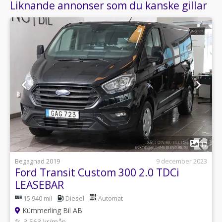
Liknande annonser som du kanske gillar
1
17
Begagnad 2019
9 december 2023
Ford Transit Custom 300 2.0 TDCi
LEASEBAR
15 940 mil
Diesel
Automat
Kümmerling Bil AB
fr. 3 563 kr/mån