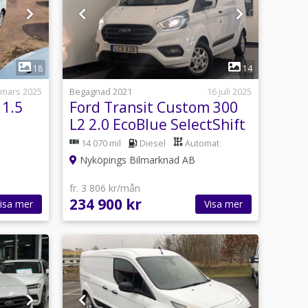
1
18
14
 mars 2025
Begagnad 2021
16 juli 2025
 1.5
Ford Transit Custom 300
L2 2.0 EcoBlue SelectShift
Värmare
14 070 mil
Diesel
Automat
Nyköpings Bilmarknad AB
fr. 3 806 kr/mån
234 900 kr
isa mer
Visa mer