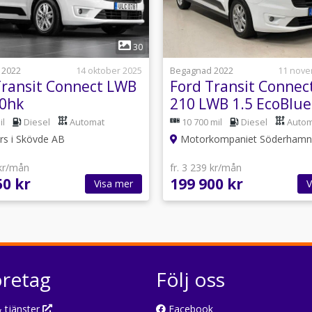
1
1
30
 2022
14 oktober 2025
Begagnad 2022
11 nove
Transit Connect LWB
Ford Transit Connec
20hk
210 LWB 1.5 EcoBlue
tShift|Leasbar|Drag
SelectShift Euro 6
il
Diesel
Automat
10 700 mil
Diesel
Autom
rs i Skövde AB
Motorkompaniet Söderhamn
 kr/mån
fr. 3 239 kr/mån
50 kr
199 900 kr
Visa mer
V
öretag
Följ oss
 tjänster
Facebook