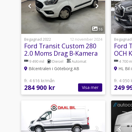
1
16
Begagnad 2022
12 november 2024
Begagnad
Ford Transit Custom 280
Ford 
2.0 Moms Drag B-Kamera
OCH K
AUTO mm
AV KY
9 490 mil
Diesel
Automat
4 700 m
Bilcentralen i Göteborg AB
HL Bil 
fr. 4 616 kr/mån
fr. 4 050
284 900 kr
249 9
Visa mer