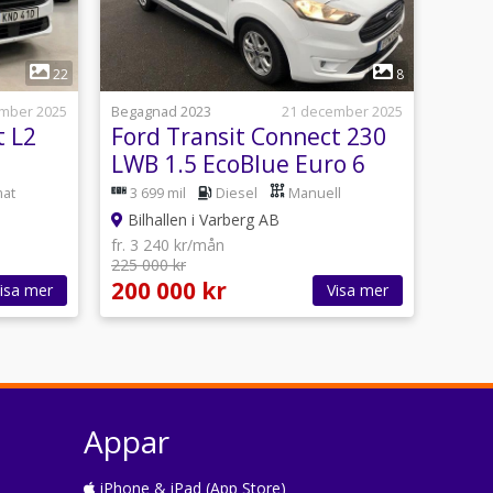
1
22
8
mber 2025
Begagnad 2023
21 december 2025
t L2
Ford Transit Connect 230
LWB 1.5 EcoBlue Euro 6
at
3 699 mil
Diesel
Manuell
Bilhallen i Varberg AB
fr. 3 240 kr/mån
225 000 kr
200 000 kr
isa mer
Visa mer
Appar
iPhone & iPad (App Store)