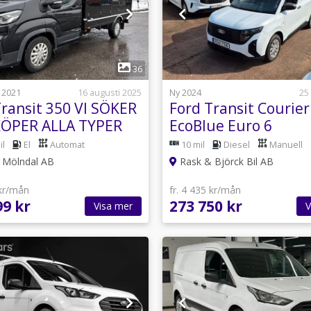
1
1
36
 2021
16 augusti 2025
Ny 2024
25
Transit 350 VI SÖKER
Ford Transit Courier
ÖPER ALLA TYPER
EcoBlue Euro 6
LBILAR
il
El
Automat
10 mil
Diesel
Manuell
i Mölndal AB
Rask & Björck Bil AB
 kr/mån
fr. 4 435 kr/mån
99 kr
273 750 kr
Visa mer
V