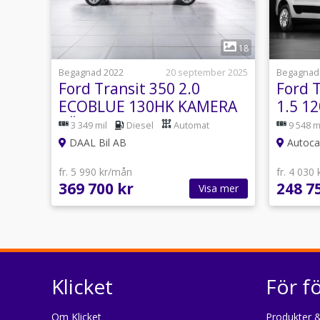
1
18
Begagnad 2022
20 september 2025
Begagnad
Ford Transit 350 2.0
Ford 
ECOBLUE 130HK KAMERA
1.5 1
VÄRMARE CARPLAY
Selec
3 349 mil
Diesel
Automat
9 548 m
DAAL Bil AB
Autoca
fr. 5 990 kr/mån
fr. 4 030
369 700 kr
248 7
Visa mer
Klicket
För f
Om Klicket
Produkter &