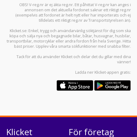
OBS! V-reg.nr är ej äkta reg.nr. Ett påhittat V-reg.nr kan anges i
annonsen om det aktuella fordonet saknar ett riktigt reg.nr
(exempelvis att fordonet är helt nytt eller har importerats och ej
tilldelats ett riktigt reg.nr av Transportstyrelsen än).
Klicket.se
: Enkel, trygg och användarvänlig söktjänst för dig som ska
köpa och sälja
nya och begagnade bilar
,
båtar
,
husvagnar
,
husbilar
,
transportbilar
,
motorcyklar
eller andra fordon från hela Sverige. Hitta
bäst priser. Upplev våra smarta sökfunktioner med snabba filter.
Tack för att du använder
Klicket
och delar det du gillar med dina
vänner!
Ladda ner
Klicket-appen
gratis:
Klicket
För företag