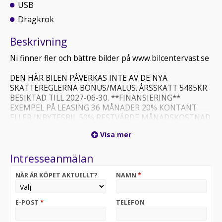
USB
Dragkrok
Beskrivning
Ni finner fler och bättre bilder på www.bilcentervast.se
DEN HÄR BILEN PÅVERKAS INTE AV DE NYA
SKATTEREGLERNA BONUS/MALUS. ÅRSSKATT 5485KR.
BESIKTAD TILL 2027-06-30. **FINANSIERING**
EXEMPEL PÅ LEASING 36 MÅNADER 20% KONTANT
ELLER INBYTESBIL 50% RESTVÄRDE MÅNADSKOSTNAD
2489KR FÖRETAGSLEASING MED 0KR KONTANT
Visa mer
3794KR Finansiering via Santander Välkommen till oss
på BILCENTER VÄST Öppettider Mån-Fred 10-18 Lör.
Intresseanmälan
11-15
NÄR ÄR KÖPET AKTUELLT?
NAMN
*
E-POST
*
TELEFON