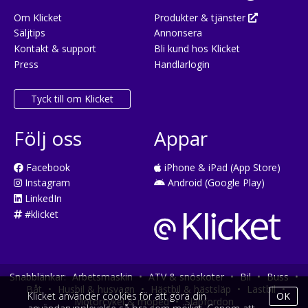
Om Klicket
Produkter & tjänster
Säljtips
Annonsera
Kontakt & support
Bli kund hos Klicket
Press
Handlarlogin
Tyck till om Klicket
Följ oss
Appar
Facebook
iPhone & iPad (App Store)
Instagram
Android (Google Play)
LinkedIn
#klicket
Snabblänkar:
Arbetsmaskin
•
ATV & snöskoter
•
Bil
•
Buss
•
Båt
•
Husbil & husvagn
•
Hästbil & hästsläp
•
Lastbil
•
Klicket använder cookies för att göra din
OK
Motorcykel & moped
•
Släpfordon