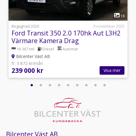
1
3
18
7
Begagnad 2020
9 november 2025
Ford Transit 350 2.0 170hk Aut L3H2
Värmare Kamera Drag
16 367 mil
Diesel
Automat
Bilcenter Väst AB
fr. 3 872 kr/mån
239 000 kr
Visa mer
Bilcenter Väst AB