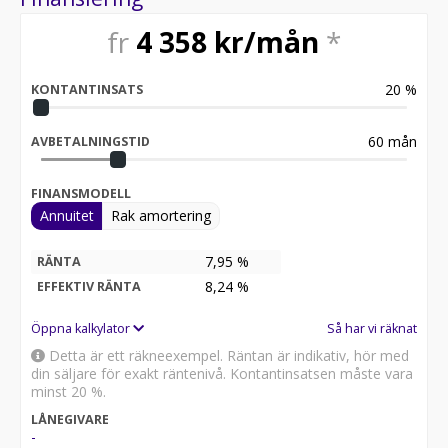
fr
4 358
kr/mån
*
20
%
KONTANTINSATS
60
mån
AVBETALNINGSTID
FINANSMODELL
Annuitet
Rak amortering
7,95 %
RÄNTA
8,24
%
EFFEKTIV RÄNTA
Öppna kalkylator
Så har vi räknat
Detta är ett räkneexempel. Räntan är indikativ, hör med
din säljare för exakt räntenivå. Kontantinsatsen måste vara
minst 20 %.
LÅNEGIVARE
-