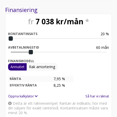
Finansiering
fr
7 038
kr/mån
*
20
%
KONTANTINSATS
60
mån
AVBETALNINGSTID
FINANSMODELL
Annuitet
Rak amortering
7,95 %
RÄNTA
8,25
%
EFFEKTIV RÄNTA
Öppna kalkylator
Så har vi räknat
Detta är ett räkneexempel. Räntan är indikativ, hör med
din säljare för exakt räntenivå. Kontantinsatsen måste vara
minst 20 %.