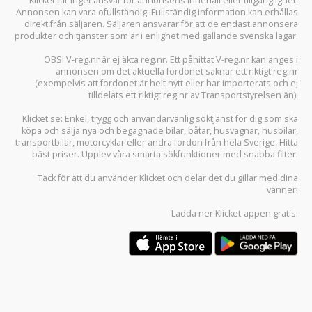
Klicket tar inget ansvar för annonsens innehåll eller tillgänglighet.
Annonsen kan vara ofullständig. Fullständig information kan erhållas
direkt från säljaren. Säljaren ansvarar för att de endast annonsera
produkter och tjänster som är i enlighet med gällande svenska lagar.
OBS! V-reg.nr är ej äkta reg.nr. Ett påhittat V-reg.nr kan anges i
annonsen om det aktuella fordonet saknar ett riktigt reg.nr
(exempelvis att fordonet är helt nytt eller har importerats och ej
tilldelats ett riktigt reg.nr av Transportstyrelsen än).
Klicket.se
: Enkel, trygg och användarvänlig söktjänst för dig som ska
köpa och sälja
nya och begagnade bilar
,
båtar
,
husvagnar
,
husbilar
,
transportbilar
,
motorcyklar
eller andra fordon från hela Sverige. Hitta
bäst priser. Upplev våra smarta sökfunktioner med snabba filter.
Tack för att du använder
Klicket
och delar det du gillar med dina
vänner!
Ladda ner
Klicket-appen
gratis: