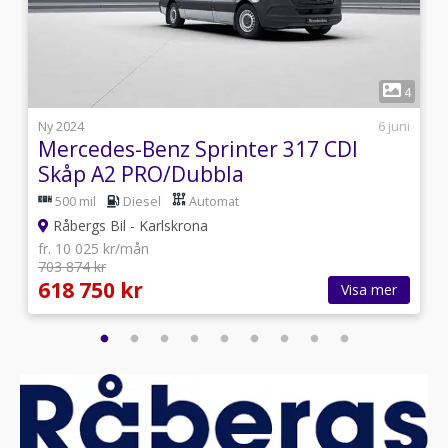
1
2
4
s
Ny 2024
6 juni
Mercedes-Benz Sprinter 317 CDI
Skåp A2 PRO/Dubbla
skjutdörrar/DEMO
500 mil
Diesel
Automat
Råbergs Bil - Karlskrona
fr. 10 025 kr/mån
703 874 kr
618 750 kr
Visa mer