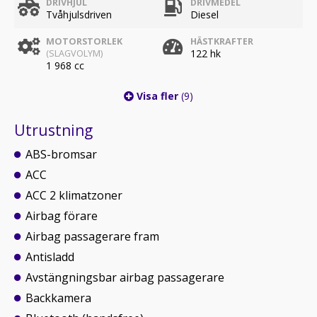
DRIVHJUL
DRIVMEDEL
Tvåhjulsdriven
Diesel
MOTORSTORLEK
HÄSTKRAFTER
122 hk
(SLAGVOLYM)
1 968 cc
Visa fler
(9)
Utrustning
ABS-bromsar
ACC
ACC 2 klimatzoner
Airbag förare
Airbag passagerare fram
Antisladd
Avstängningsbar airbag passagerare
Backkamera