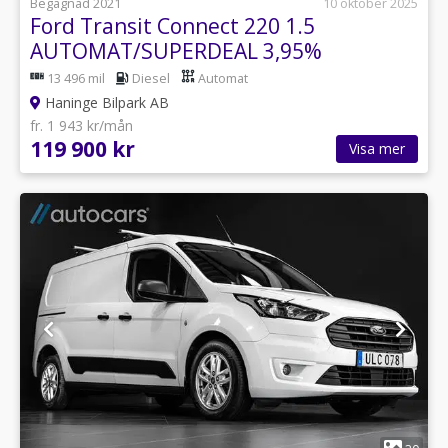
Begagnad 2021
10 oktober 2025
Ford Transit Connect 220 1.5
AUTOMAT/SUPERDEAL 3,95%
13 496 mil
Diesel
Automat
Haninge Bilpark AB
fr. 1 943 kr/mån
119 900 kr
Visa mer
1