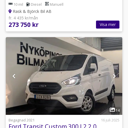
10 mil
Diesel
Manuell
Rask & Björck Bil AB
fr. 4 435 kr/mån
273 750 kr
Visa mer
1
14
Begagnad 2021
16 juli 2025
Ford Transit Custom 300 L2 2.0