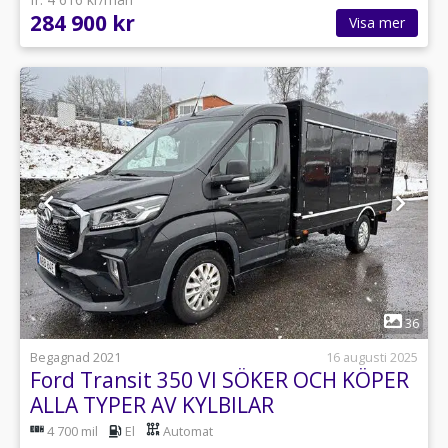
284 900 kr
Visa mer
1
36
Begagnad 2021
16 augusti 2025
Ford Transit 350 VI SÖKER OCH KÖPER
ALLA TYPER AV KYLBILAR
4 700 mil
El
Automat