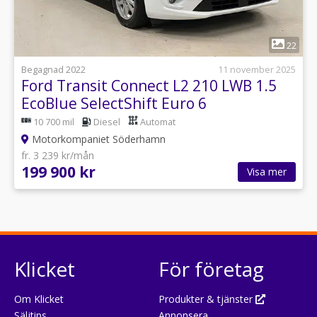
1
22
Begagnad 2022
11 november 2025
Ford Transit Connect L2 210 LWB 1.5
EcoBlue SelectShift Euro 6
10 700 mil
Diesel
Automat
Motorkompaniet Söderhamn
fr. 3 239 kr/mån
199 900 kr
Visa mer
Klicket
För företag
Om Klicket
Produkter & tjänster
Säljtips
Annonsera