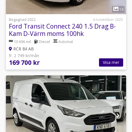
1
19
Begagnad 2022
4 november 2025
Ford Transit Connect 240 1.5 Drag B-
Kam D-Värm moms 100hk
10 696 mil
Diesel
Automat
RCR Bil AB
fr. 2 749 kr/mån
169 700 kr
Visa mer