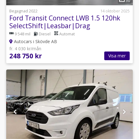
30
Begagnad 2022
14 oktober 2025
Ford Transit Connect LWB 1.5 120hk
SelectShift|Leasbar|Drag
9 548 mil
Diesel
Automat
Autocars i Skövde AB
fr. 4 030 kr/mån
248 750 kr
Visa mer