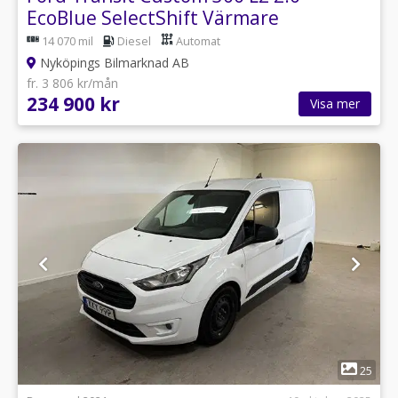
EcoBlue SelectShift Värmare
14 070 mil
Diesel
Automat
Nyköpings Bilmarknad AB
fr. 3 806 kr/mån
234 900 kr
Visa mer
1
25