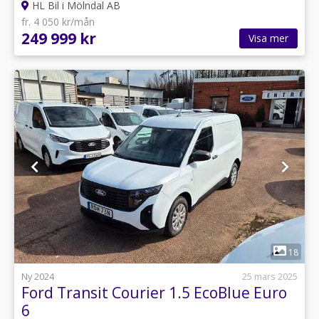
HL Bil i Mölndal AB
fr. 4 050 kr/mån
249 999 kr
Visa mer
1
18
Ny 2024
25 mars 2025
Ford Transit Courier 1.5 EcoBlue Euro
6