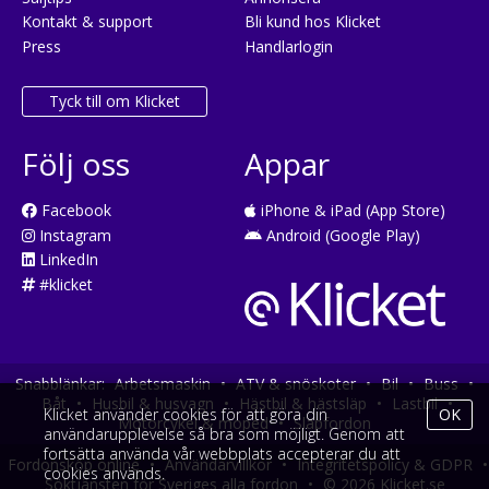
Kontakt & support
Bli kund hos Klicket
Press
Handlarlogin
Tyck till om Klicket
Följ oss
Appar
Facebook
iPhone & iPad (App Store)
Instagram
Android (Google Play)
LinkedIn
#klicket
Snabblänkar:
Arbetsmaskin
•
ATV & snöskoter
•
Bil
•
Buss
•
Båt
•
Husbil & husvagn
•
Hästbil & hästsläp
•
Lastbil
•
Klicket använder cookies för att göra din
OK
Motorcykel & moped
•
Släpfordon
användarupplevelse så bra som möjligt. Genom att
fortsätta använda vår webbplats accepterar du att
Fordonsköp online
•
Användarvillkor
•
Integritetspolicy & GDPR
•
cookies används.
Söktjänsten för Sveriges alla fordon
•
© 2026 Klicket.se