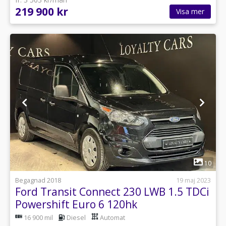
219 900 kr
Visa mer
1
10
Begagnad 2018
19 maj 2023
Ford Transit Connect 230 LWB 1.5 TDCi
Powershift Euro 6 120hk
16 900 mil
Diesel
Automat