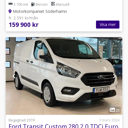
3 700 mil
Bensin
Manuell
Motorkompaniet Söderhamn
fr. 2 591 kr/mån
159 900 kr
Visa mer
1
25
Begagnad 2019
3 mars 2024
Ford Transit Custom 280 2.0 TDCi Euro