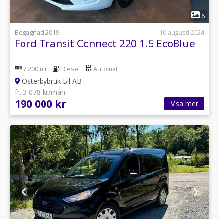
1
6
Begagnad 2019
10 augusti 2024
Ford Transit Connect 220 1.5 EcoBlue
7 200 mil
Diesel
Automat
Österbybruk Bil AB
fr. 3 078 kr/mån
190 000 kr
Visa mer