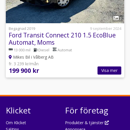
1
7
Begagnad 2019
9 september 2024
Ford Transit Connect 210 1.5 EcoBlue
Automat, Moms
13 000 mil
Diesel
Automat
Mikes Bil i Vålberg AB
fr. 3 239 kr/mån
199 900 kr
Visa mer
Klicket
För företag
Om Klicket
Produkter & tjänster
Säljtips
Annonsera