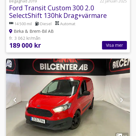
Begagnad 2019
22 januari 2025
Ford Transit Custom 300 2.0
SelectShift 130hk Drag+värmare
14 500 mil
Diesel
Automat
Birka & Brem-Bil AB
fr. 3 062 kr/mån
189 000 kr
Visa mer
1