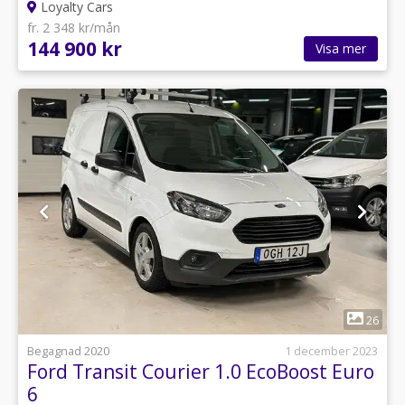
Loyalty Cars
fr. 2 348 kr/mån
144 900 kr
Visa mer
1
26
Begagnad 2020
1 december 2023
Ford Transit Courier 1.0 EcoBoost Euro
6