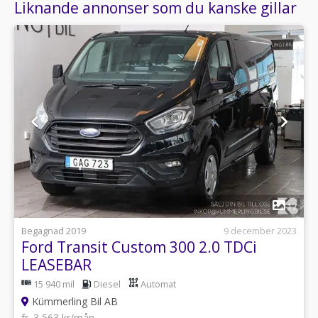
Liknande annonser som du kanske gillar
1
17
Begagnad 2019
9 december 2023
Ford Transit Custom 300 2.0 TDCi
LEASEBAR
15 940 mil
Diesel
Automat
Kümmerling Bil AB
fr. 3 563 kr/mån