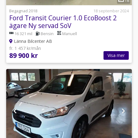
18
Begagnad 2018
18 september 2024
Ford Transit Courier 1.0 EcoBoost 2
ägare Ny servad SoV
16 321 mil
Bensin
Manuell
Länna Bilcenter AB
fr. 1 457 kr/mån
89 900 kr
Visa mer