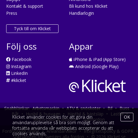
Kontakt & support
Bli kund hos Klicket
Press
Handlarlogin
Tyck till om Klicket
Följ oss
Appar
Facebook
iPhone & iPad (App Store)
Instagram
Android (Google Play)
LinkedIn
#klicket
Snabblänkar:
Arbetsmaskin
•
ATV & snöskoter
•
Bil
•
Buss
•
Båt
•
Husbil & husvagn
•
Hästbil & hästsläp
•
Lastbil
•
Klicket använder cookies för att göra din
OK
Motorcykel & moped
•
Släpfordon
användarupplevelse så bra som möjligt. Genom att
fortsätta använda vår webbplats accepterar du att
Fordonsköp online
•
Användarvillkor
•
Integritetspolicy & GDPR
•
cookies används.
Söktjänsten för Sveriges alla fordon
•
© 2026 Klicket.se