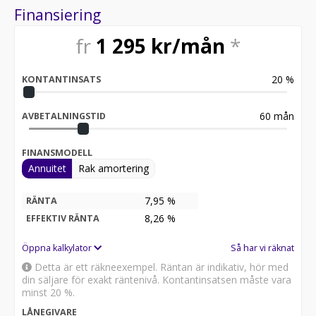
Finansiering
fr
1 295
kr/mån
*
20
%
KONTANTINSATS
60
mån
AVBETALNINGSTID
FINANSMODELL
Annuitet
Rak amortering
7,95 %
RÄNTA
8,26
%
EFFEKTIV RÄNTA
Öppna kalkylator
Så har vi räknat
Detta är ett räkneexempel. Räntan är indikativ, hör med
din säljare för exakt räntenivå. Kontantinsatsen måste vara
minst 20 %.
LÅNEGIVARE