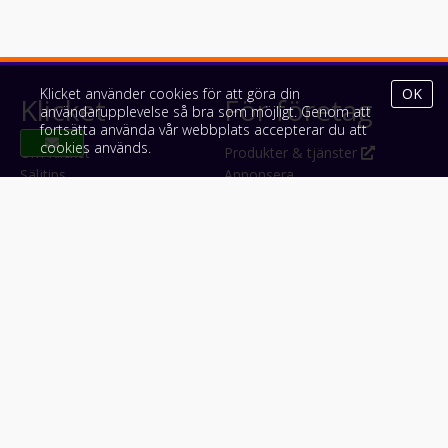
Klicket använder cookies för att göra din
OK
Klicket
För företag
användarupplevelse så bra som möjligt. Genom att
fortsätta använda vår webbplats accepterar du att
cookies används.
Om Klicket
Produkter & tjänster
Säljtips
Annonsera
Kontakt & support
Bli kund hos Klicket
Press
Handlarlogin
Tyck till om Klicket
Följ oss
Appar
Facebook
iPhone & iPad (App Store)
Instagram
Android (Google Play)
LinkedIn
#klicket