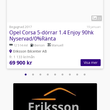
1
2
23
9
Begagnad 2017
19 januari
Opel Corsa 5-dörrar 1.4 Enjoy 90hk
Nyservad/0%Ränta
12 514 mil
Bensin
Manuell
Eriksson Bilcenter AB
fr. 1 133 kr/mån
69 900 kr
Visa mer