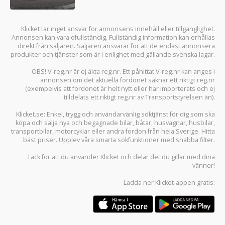
Klicket tar inget ansvar för annonsens innehåll eller tillgänglighet.
Annonsen kan vara ofullständig. Fullständig information kan erhållas
direkt från säljaren. Säljaren ansvarar för att de endast annonsera
produkter och tjänster som är i enlighet med gällande svenska lagar.
OBS! V-reg.nr är ej äkta reg.nr. Ett påhittat V-reg.nr kan anges i
annonsen om det aktuella fordonet saknar ett riktigt reg.nr
(exempelvis att fordonet är helt nytt eller har importerats och ej
tilldelats ett riktigt reg.nr av Transportstyrelsen än).
Klicket.se
: Enkel, trygg och användarvänlig söktjänst för dig som ska
köpa och sälja
nya och begagnade bilar
,
båtar
,
husvagnar
,
husbilar
,
transportbilar
,
motorcyklar
eller andra fordon från hela Sverige. Hitta
bäst priser. Upplev våra smarta sökfunktioner med snabba filter.
Tack för att du använder
Klicket
och delar det du gillar med dina
vänner!
Ladda ner
Klicket-appen
gratis: