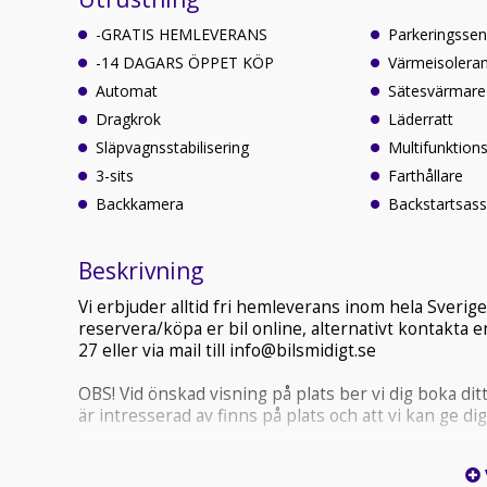
-GRATIS HEMLEVERANS
Parkeringssen
-14 DAGARS ÖPPET KÖP
Värmeisolera
Automat
Sätesvärmare
Dragkrok
Läderratt
Släpvagnsstabilisering
Multifunktions
3-sits
Farthållare
Backkamera
Backstartsass
Beskrivning
Vi erbjuder alltid fri hemleverans inom hela Sveri
reservera/köpa er bil online, alternativt kontakta en
27 eller via mail till info@bilsmidigt.se
OBS! Vid önskad visning på plats ber vi dig boka ditt
är intresserad av finns på plats och att vi kan ge dig
VÄNLIGEN TITTA ALLTID I ER SKRÄPPOST (SPAM)