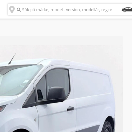
Sök på märke, modell, version, modellår, reg.nr