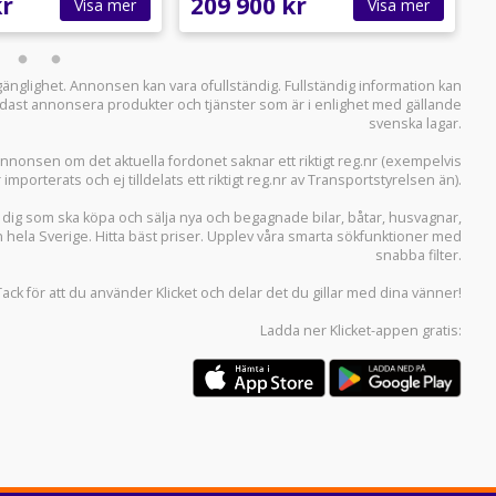
kr
209 900 kr
7
Visa mer
Visa mer
llgänglighet. Annonsen kan vara ofullständig. Fullständig information kan
 endast annonsera produkter och tjänster som är i enlighet med gällande
svenska lagar.
i annonsen om det aktuella fordonet saknar ett riktigt reg.nr (exempelvis
r importerats och ej tilldelats ett riktigt reg.nr av Transportstyrelsen än).
r dig som ska köpa och sälja
nya och begagnade bilar
,
båtar
,
husvagnar
,
n hela Sverige. Hitta bäst priser. Upplev våra smarta sökfunktioner med
snabba filter.
Tack för att du använder
Klicket
och delar det du gillar med dina vänner!
Ladda ner
Klicket-appen
gratis: