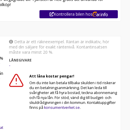
r på våra bilar. Passa på att reservera denna transportbil
ilköp!
Kontrollera bilen hos
Detta är ett räkneexempel. Räntan är indikativ, hör
med din säljare för exakt räntenivå. Kontantinsatsen
måste vara minst 20 %.
%
LÅNEGIVARE
-
ng
eposition
n
Att låna kostar pengar!
rs faktura
 72 månader
Om du inte kan betala tillbaka skulden i tid riskerar
du en betalningsanmärkning. Det kan leda till
er Nordea Finans
svårigheter att få hyra bostad, teckna abonnemang
och få nya lån. För stöd, vänd dig till budget- och
skuldrådgivningen i din kommun. Kontaktuppgifter
finns på
konsumentverket.se
.
at