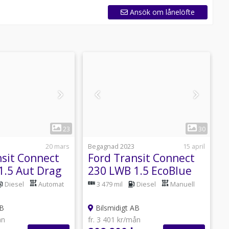
Ansök om lånelöfte
1
1
23
30
20 mars
Begagnad 2023
15 april
B
nsit Connect
Ford Transit Connect
F
1.5 Aut Drag
230 LWB 1.5 EcoBlue
2
amera P-Sens
Drag 3-sits Kamera P-
Diesel
Automat
3 479 mil
Diesel
Manuell
0hk
Sens
f
AB
Bilsmidigt AB
ån
fr. 3 401 kr/mån
f