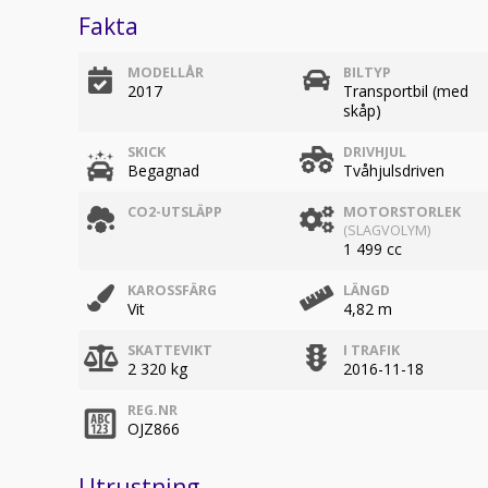
Fakta
MODELLÅR
BILTYP
2017
Transportbil (med
skåp)
SKICK
DRIVHJUL
Begagnad
Tvåhjulsdriven
CO2-UTSLÄPP
MOTORSTORLEK
(SLAGVOLYM)
1 499 cc
KAROSSFÄRG
LÄNGD
Vit
4,82 m
SKATTEVIKT
I TRAFIK
2 320 kg
2016-11-18
REG.NR
OJZ866
Utrustning