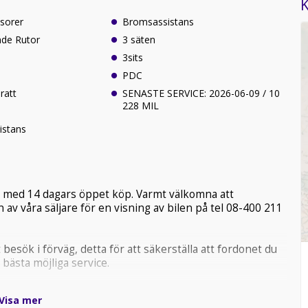
K
sorer
Bromsassistans
nde Rutor
3 säten
3sits
PDC
ratt
SENASTE SERVICE: 2026-06-09 / 10
228 MIL
istans
ge med 14 dagars öppet köp. Varmt välkomna att
 av våra säljare för en visning av bilen på tel 08-400 211
 besök i förväg, detta för att säkerställa att fordonet du
 bästa möjliga service.
 VID MEJLKONTAKT MED OSS.
Visa mer