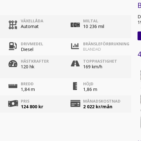
B
D
VÄXELLÅDA
MILTAL
1
Automat
10 236 mil
DRIVMEDEL
BRÄNSLEFÖRBRUKNING
Diesel
BLANDAD
4
HÄSTKRAFTER
TOPPHASTIGHET
120 hk
169 km/h
BREDD
HÖJD
1,84 m
1,86 m
PRIS
MÅNADSKOSTNAD
124 800 kr
2 022
kr/mån