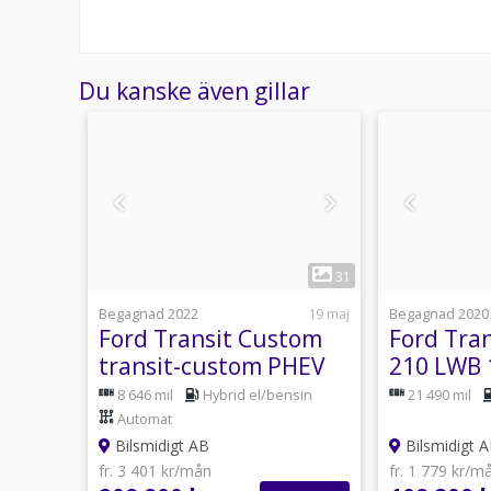
Du kanske även gillar
1
26
31
9 juli
Begagnad 2022
19 maj
Begagnad 2020
nect
Ford Transit Custom
Ford Tra
 E85
transit-custom PHEV
210 LWB 
340 L1 Limited 3-sits
3-sits K
anuell
8 646 mil
Hybrid el/bensin
21 490 mil
ljus
Inredd Kamera P-Sens
MOMS 10
Automat
Bilsmidigt AB
Bilsmidigt 
fr. 3 401 kr/mån
fr. 1 779 kr/m