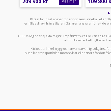
209 900 kr
109 800 
sa mer
Visa mer
Klicket tar inget ansvar för annonsens innehåll eller ti
erhållas direkt från säljaren. Säljaren ansvarar för att de
OBS! V-reg.nr är ej äkta reg.nr. Ett påhittat V-reg.nr kan anges 
att fordonet är helt nytt eller ha
Klicket.se
: Enkel, trygg och användarvänlig söktjänst fö
husbilar
,
transportbilar
,
motorcyklar
eller andra fordon frå