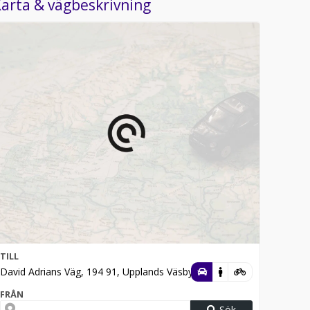
arta & vägbeskrivning
TILL
David Adrians Väg, 194 91, Upplands Väsby
FRÅN
Sök