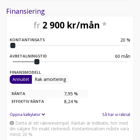
Finansiering
fr
2 900
kr/mån
*
20
%
KONTANTINSATS
60
mån
AVBETALNINGSTID
FINANSMODELL
Annuitet
Rak amortering
7,95 %
RÄNTA
8,24
%
EFFEKTIV RÄNTA
Öppna kalkylator
Så har vi räknat
Detta är ett räkneexempel. Räntan är indikativ, hör med
din säljare för exakt räntenivå. Kontantinsatsen måste vara
minst 20 %.