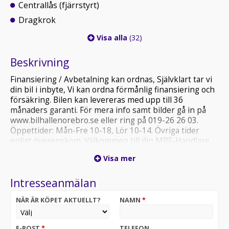
Centrallås (fjärrstyrt)
Dragkrok
Visa alla
(32)
Beskrivning
Finansiering / Avbetalning kan ordnas, Självklart tar vi
din bil i inbyte, Vi kan ordna förmånlig finansiering och
försäkring. Bilen kan levereras med upp till 36
månaders garanti. För mera info samt bilder gå in på
www.bilhallenorebro.se eller ring på 019-26 26 03.
Öppettider: Mån-Fre 10-18, Lör 10-14. Övriga tider
enligt överenskom. Välkommen till din MRF-Handlare.
Alla våra bilar är testade, varudeklarerade och
Visa mer
genomgångna för att du som kund ska kunna känna dig
trygg och säker när du köper en bil hos oss.
Intresseanmälan
NÄR ÄR KÖPET AKTUELLT?
NAMN
*
E-POST
*
TELEFON