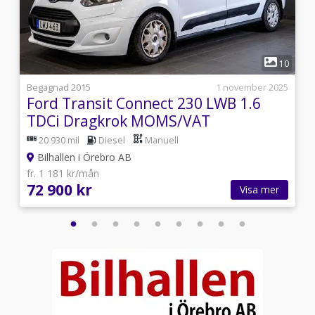
1
7
10
1
Begagnad 2015
1 november 2025
Ford Transit Connect 230 LWB 1.6
TDCi Dragkrok MOMS/VAT
20 930 mil
Diesel
Manuell
Bilhallen i Örebro AB
fr. 1 181 kr/mån
72 900 kr
Visa mer