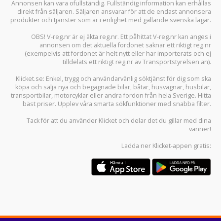
Annonsen kan vara ofullständig. Fullständig information kan erhållas
direkt från säljaren. Säljaren ansvarar för att de endast annonsera
produkter och tjänster som är i enlighet med gällande svenska lagar.
OBS! V-reg.nr är ej äkta reg.nr. Ett påhittat V-reg.nr kan anges i
annonsen om det aktuella fordonet saknar ett riktigt reg.nr
(exempelvis att fordonet är helt nytt eller har importerats och ej
tilldelats ett riktigt reg.nr av Transportstyrelsen än).
Klicket.se
: Enkel, trygg och användarvänlig söktjänst för dig som ska
köpa och sälja
nya och begagnade bilar
,
båtar
,
husvagnar
,
husbilar
,
transportbilar
,
motorcyklar
eller andra fordon från hela Sverige. Hitta
bäst priser. Upplev våra smarta sökfunktioner med snabba filter.
Tack för att du använder
Klicket
och delar det du gillar med dina
vänner!
Ladda ner
Klicket-appen
gratis: