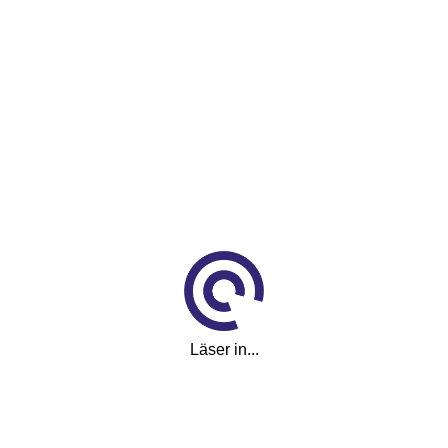
Vit
Längd
4,82 m
Bredd
1,84 m
Höjd
1,85 m
Skattevikt
2 330 kg
Läser in...
I trafik
2019-12-21