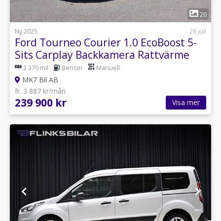
1
20
Ny 2025
26 juli
Ford Tourneo Courier 1.0 EcoBoost 5-
Sits Carplay Backkamera Rattvärme
Eu6
2 370 mil
Bensin
Manuell
MK7 Bil AB
fr. 3 887 kr/mån
239 900 kr
Visa mer