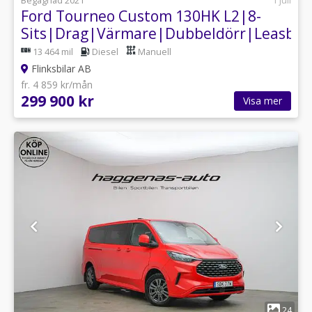
Begagnad 2021
1 juli
Ford Tourneo Custom 130HK L2|8-
Sits|Drag|Värmare|Dubbeldörr|Leasbar
13 464 mil
Diesel
Manuell
Flinksbilar AB
fr. 4 859 kr/mån
299 900 kr
Visa mer
1
24