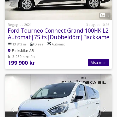
1
37
Begagnad 2021
3 augusti 10:26
Ford Tourneo Connect Grand 100HK L2
Automat|7Sits|Dubbeldörr|Backkamer
13 843 mil
Diesel
Automat
Flinksbilar AB
fr. 3 239 kr/mån
199 900 kr
Visa mer