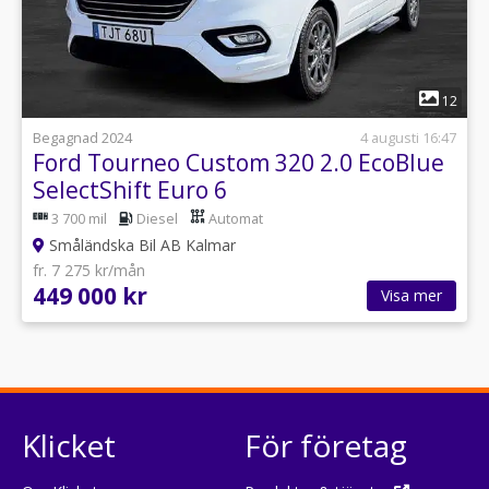
1
12
Begagnad 2024
4 augusti 16:47
Ford Tourneo Custom 320 2.0 EcoBlue
SelectShift Euro 6
3 700 mil
Diesel
Automat
Småländska Bil AB Kalmar
fr. 7 275 kr/mån
449 000 kr
Visa mer
Klicket
För företag