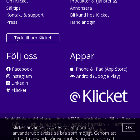
Om Klicket
Produkter & tjänster
Säljtips
Annonsera
Kontakt & support
Bli kund hos Klicket
Press
Handlarlogin
Tyck till om Klicket
Följ oss
Appar
Facebook
iPhone & iPad (App Store)
Instagram
Android (Google Play)
LinkedIn
#klicket
Snabblänkar:
Arbetsmaskin
•
ATV & snöskoter
•
Bil
•
Buss
•
Båt
•
Husbil & husvagn
•
Hästbil & hästsläp
•
Lastbil
•
Klicket använder cookies för att göra din
OK
Motorcykel & moped
•
Släpfordon
användarupplevelse så bra som möjligt. Genom att
fortsätta använda vår webbplats accepterar du att