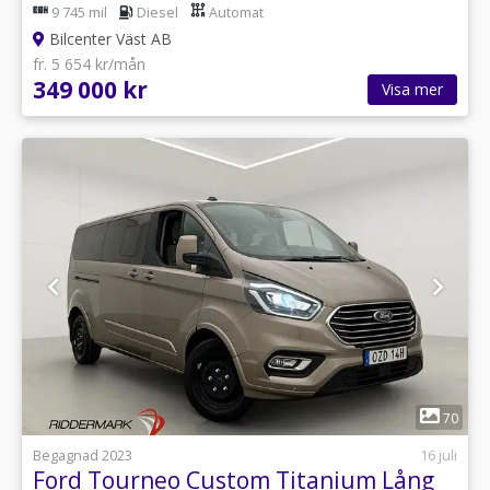
9 745 mil
Diesel
Automat
Bilcenter Väst AB
fr. 5 654 kr/mån
349 000 kr
Visa mer
1
70
Begagnad 2023
16 juli
Ford Tourneo Custom Titanium Lång