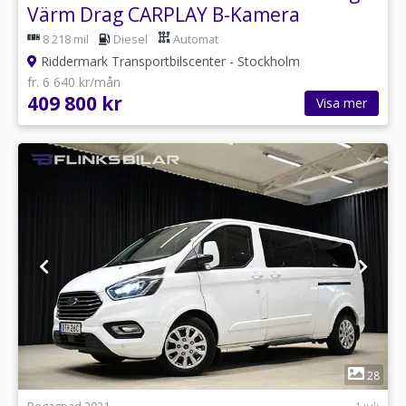
Värm Drag CARPLAY B-Kamera
8 218 mil
Diesel
Automat
Riddermark Transportbilscenter - Stockholm
fr. 6 640 kr/mån
409 800 kr
Visa mer
1
28