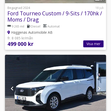
Begagnad 2024
18 juli
Ford Tourneo Custom / 9-Sits / 170hk /
Moms / Drag
9 265 mil
Diesel
Automat
Häggenäs Automobile AB
fr. 8 085 kr/mån
499 000 kr
Visa mer