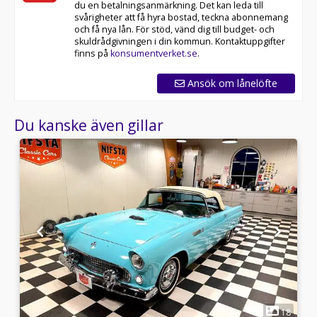
du en betalningsanmärkning. Det kan leda till
svårigheter att få hyra bostad, teckna abonnemang
och få nya lån. För stöd, vänd dig till budget- och
skuldrådgivningen i din kommun. Kontaktuppgifter
finns på
konsumentverket.se
.
Ansök om lånelöfte
Du kanske även gillar
1
8
18