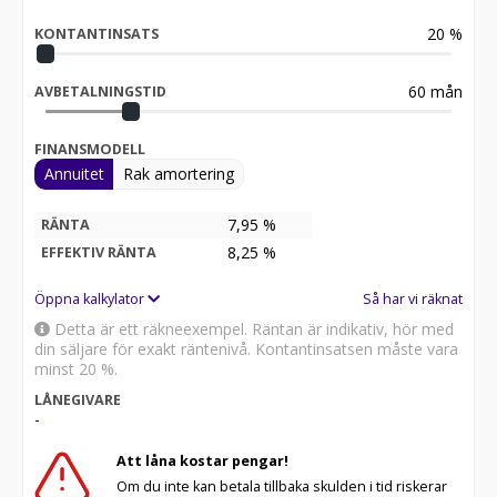
#forsalebynifsta #Chevrolet #belair #impala
20
%
#classiccars #carporn #carsofinstagram #carsforsale
KONTANTINSATS
#forsale #SOLD #pontiac #buick #oldsmobile #cadillac
#ford #mustang #mustangconvertible #plymouth
60
mån
AVBETALNINGSTID
#mopar #camaro #pontiacbonneville #CoupeDeville
#sold #Fleetwood #rustrepair #livetdeluxe
#spring2024
FINANSMODELL
Annuitet
Rak amortering
7,95 %
RÄNTA
8,25
%
EFFEKTIV RÄNTA
Öppna kalkylator
Så har vi räknat
Detta är ett räkneexempel. Räntan är indikativ, hör med
din säljare för exakt räntenivå. Kontantinsatsen måste vara
minst 20 %.
LÅNEGIVARE
-
Att låna kostar pengar!
Om du inte kan betala tillbaka skulden i tid riskerar