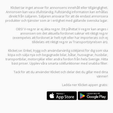
Klicket tar inget ansvar för annonsens innehåll eller tillgänglighet.
Annonsen kan vara ofullständig. Fullständig information kan erhållas
direkt från säljaren. Säljaren ansvarar för att de endast annonsera
produkter och tjänster som är i enlighet med gällande svenska lagar.
OBS! V-reg.nr är ej äkta reg.nr. Ett påhittat V-reg.nr kan anges i
annonsen om det aktuella fordonet saknar ett riktigt reg.nr
(exempelvis att fordonet är helt nytt eller har importerats och ej
tilldelats ett riktigt reg.nr av Transportstyrelsen än).
Klicket.se
: Enkel, trygg och användarvänlig söktjänst för dig som ska
köpa och sälja
nya och begagnade bilar
,
båtar
,
husvagnar
,
husbilar
,
transportbilar
,
motorcyklar
eller andra fordon från hela Sverige. Hitta
bäst priser. Upplev våra smarta sökfunktioner med snabba filter.
Tack för att du använder
Klicket
och delar det du gillar med dina
vänner!
Ladda ner
Klicket-appen
gratis: