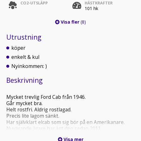
CO2-UTSLÄPP
HÄSTKRAFTER
101 hk
Visa fler
(8)
Utrustning
köper
enkelt & kul
Nyinkommen: )
Beskrivning
Mycket trevlig Ford Cab från 1946.
Går mycket bra.
Helt rostfri. Aldrig rostlagad.
Precis lite lagom sänkt.
Har självklart elcab som sig bör på en Amerikanare.
Nuvarande ägare har ägt den sedan 2011.
Visa mer