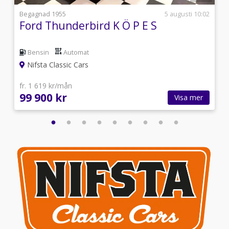
i
Begagnad 1955
5 augusti 10:02
Ford Thunderbird K Ö P E S
Bensin
Automat
Nifsta Classic Cars
fr. 1 619 kr/mån
99 900 kr
Visa mer