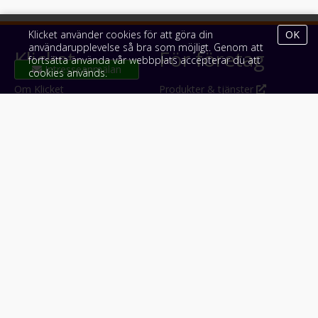
Klicket använder cookies för att göra din
OK
användarupplevelse så bra som möjligt. Genom att
Klicket
För företag
fortsätta använda vår webbplats accepterar du att
cookies används.
Om Klicket
Produkter & tjänster
Säljtips
Annonsera
Kontakt & support
Bli kund hos Klicket
Press
Handlarlogin
Tyck till om Klicket
Följ oss
Appar
Facebook
iPhone & iPad (App Store)
Instagram
Android (Google Play)
LinkedIn
#klicket