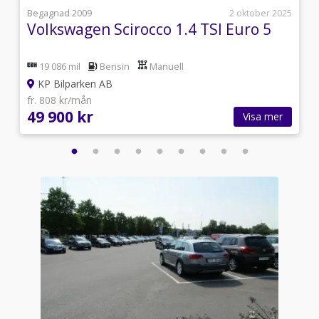
i
Begagnad 2009
2 oktober 2025
Volkswagen Scirocco 1.4 TSI Euro 5
19 086 mil
Bensin
Manuell
KP Bilparken AB
fr. 808 kr/mån
49 900 kr
Visa mer