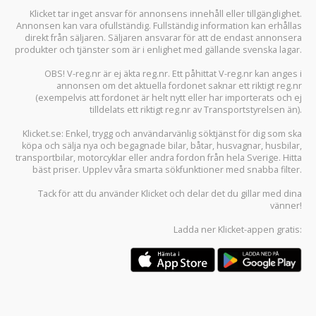
Klicket tar inget ansvar för annonsens innehåll eller tillgänglighet.
Annonsen kan vara ofullständig. Fullständig information kan erhållas
direkt från säljaren. Säljaren ansvarar för att de endast annonsera
produkter och tjänster som är i enlighet med gällande svenska lagar.
OBS! V-reg.nr är ej äkta reg.nr. Ett påhittat V-reg.nr kan anges i
annonsen om det aktuella fordonet saknar ett riktigt reg.nr
(exempelvis att fordonet är helt nytt eller har importerats och ej
tilldelats ett riktigt reg.nr av Transportstyrelsen än).
Klicket.se
: Enkel, trygg och användarvänlig söktjänst för dig som ska
köpa och sälja
nya och begagnade bilar
,
båtar
,
husvagnar
,
husbilar
,
transportbilar
,
motorcyklar
eller andra fordon från hela Sverige. Hitta
bäst priser. Upplev våra smarta sökfunktioner med snabba filter.
Tack för att du använder
Klicket
och delar det du gillar med dina
vänner!
Ladda ner
Klicket-appen
gratis: