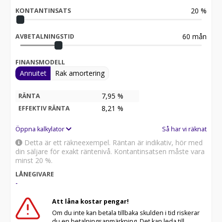
20
%
KONTANTINSATS
60
mån
AVBETALNINGSTID
FINANSMODELL
Annuitet
Rak amortering
7,95 %
RÄNTA
8,21
%
EFFEKTIV RÄNTA
Öppna kalkylator
Så har vi räknat
Detta är ett räkneexempel. Räntan är indikativ, hör med
din säljare för exakt räntenivå. Kontantinsatsen måste vara
minst 20 %.
LÅNEGIVARE
-
Att låna kostar pengar!
Om du inte kan betala tillbaka skulden i tid riskerar
du en betalningsanmärkning. Det kan leda till