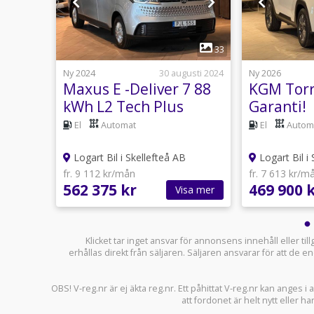
1
10
33
26 maj
Ny 2024
30 augusti 2024
Ny 2026
Maxus E -Deliver 7 88
KGM Torr
kWh L2 Tech Plus
Garanti!
rive
paket
anuell
El
Automat
El
Autom
Logart Bil i Skellefteå AB
Logart Bil i 
fr. 9 112 kr/mån
fr. 7 613 kr/m
562 375 kr
469 900 
sa mer
Visa mer
Klicket tar inget ansvar för annonsens innehåll eller ti
erhållas direkt från säljaren. Säljaren ansvarar för att de
OBS! V-reg.nr är ej äkta reg.nr. Ett påhittat V-reg.nr kan anges 
att fordonet är helt nytt eller ha