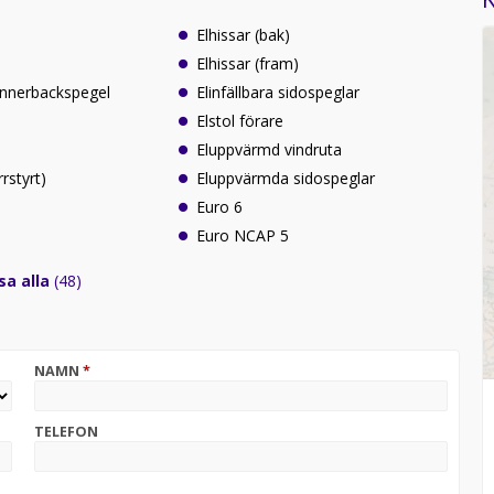
Elhissar (bak)
Elhissar (fram)
innerbackspegel
Elinfällbara sidospeglar
Elstol förare
Eluppvärmd vindruta
rrstyrt)
Eluppvärmda sidospeglar
Euro 6
Euro NCAP 5
sa alla
(48)
NAMN
*
TELEFON