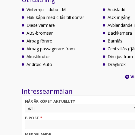
Vinterhjul - dubb LM
Antisladd
Flak-kåpa med c-lås till dörrar
AUX-ingång
Dieselvärmare
Avbländande 
ABS-bromsar
Backkamera
Airbag förare
Barnlås
Airbag passagerare fram
Centrallås (fjä
Akustikrutor
Dimljus fram
Android Auto
Dragkrok
Vi
Intresseanmälan
NÄR ÄR KÖPET AKTUELLT?
E-POST
*
MEDDELANDE