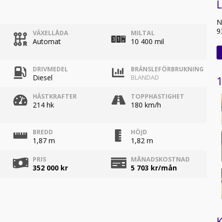
L
N
9
VÄXELLÅDA
MILTAL
Automat
10 400 mil
DRIVMEDEL
BRÄNSLEFÖRBRUKNING
Diesel
BLANDAD
1
HÄSTKRAFTER
TOPPHASTIGHET
214 hk
180 km/h
BREDD
HÖJD
1,87 m
1,82 m
PRIS
MÅNADSKOSTNAD
352 000 kr
5 703
kr/mån
K