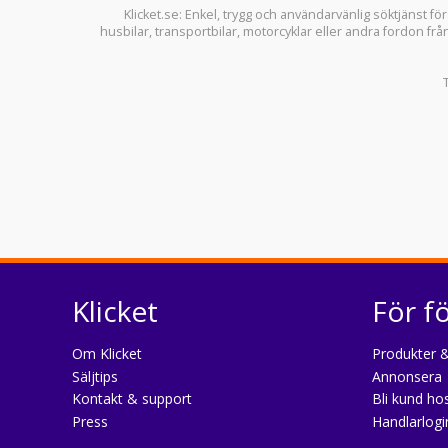
Klicket.se
: Enkel, trygg och användarvänlig söktjänst fö
husbilar
,
transportbilar
,
motorcyklar
eller andra fordon frå
Klicket
För f
Om Klicket
Produkter &
Säljtips
Annonsera
Kontakt & support
Bli kund hos
Press
Handlarlogi