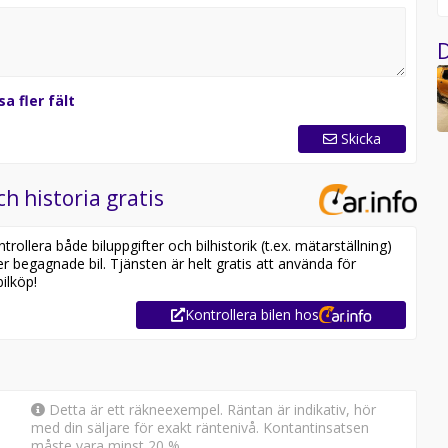
D
sa fler fält
Skicka
ch historia gratis
ollera både biluppgifter och bilhistorik (t.ex. mätarställning)
er begagnade bil. Tjänsten är helt gratis att använda för
ilköp!
Kontrollera bilen hos
Detta är ett räkneexempel. Räntan är indikativ, hör
med din säljare för exakt räntenivå. Kontantinsatsen
måste vara minst 20 %.