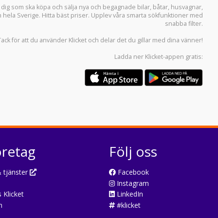
r dig som ska köpa och sälja
nya och begagnade bilar
,
båtar
,
husvagnar
,
n hela Sverige. Hitta bäst priser. Upplev våra smarta sökfunktioner med
snabba filter.
Tack för att du använder
Klicket
och delar det du gillar med dina vänner!
Ladda ner
Klicket-appen
gratis:
öretag
Följ oss
 tjänster
Facebook
Instagram
 Klicket
LinkedIn
n
#klicket