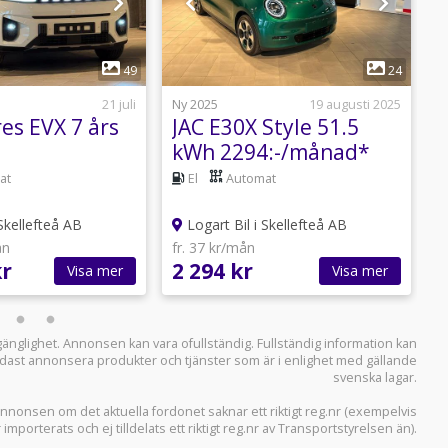
1
1
49
24
21 juli
Ny 2025
19 augusti 2025
B
es EVX 7 års
JAC E30X Style 51.5
A
kWh 2294:-/månad*
q
q
at
El
Automat
A
Skellefteå AB
Logart Bil i Skellefteå AB
ån
fr. 37 kr/mån
f
kr
2 294 kr
1
Visa mer
Visa mer
llgänglighet. Annonsen kan vara ofullständig. Fullständig information kan
 endast annonsera produkter och tjänster som är i enlighet med gällande
svenska lagar.
i annonsen om det aktuella fordonet saknar ett riktigt reg.nr (exempelvis
r importerats och ej tilldelats ett riktigt reg.nr av Transportstyrelsen än).