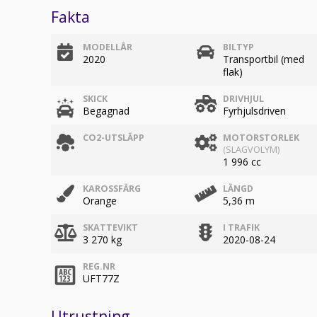
Fakta
MODELLÅR
BILTYP
2020
Transportbil (med
flak)
SKICK
DRIVHJUL
Begagnad
Fyrhjulsdriven
CO2-UTSLÄPP
MOTORSTORLEK
(SLAGVOLYM)
1 996 cc
KAROSSFÄRG
LÄNGD
Orange
5,36 m
SKATTEVIKT
I TRAFIK
3 270 kg
2020-08-24
REG.NR
UFT77Z
Utrustning