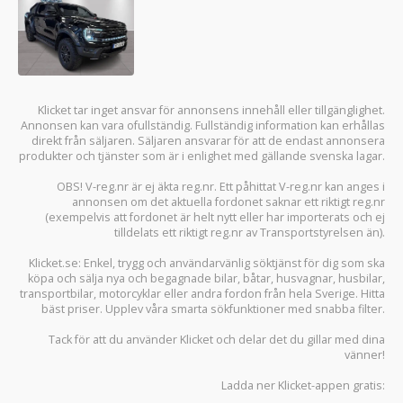
Klicket tar inget ansvar för annonsens innehåll eller tillgänglighet.
Annonsen kan vara ofullständig. Fullständig information kan erhållas
direkt från säljaren. Säljaren ansvarar för att de endast annonsera
produkter och tjänster som är i enlighet med gällande svenska lagar.
OBS! V-reg.nr är ej äkta reg.nr. Ett påhittat V-reg.nr kan anges i
annonsen om det aktuella fordonet saknar ett riktigt reg.nr
(exempelvis att fordonet är helt nytt eller har importerats och ej
tilldelats ett riktigt reg.nr av Transportstyrelsen än).
Klicket.se
: Enkel, trygg och användarvänlig söktjänst för dig som ska
köpa och sälja
nya och begagnade bilar
,
båtar
,
husvagnar
,
husbilar
,
transportbilar
,
motorcyklar
eller andra fordon från hela Sverige. Hitta
bäst priser. Upplev våra smarta sökfunktioner med snabba filter.
Tack för att du använder
Klicket
och delar det du gillar med dina
vänner!
Ladda ner
Klicket-appen
gratis: