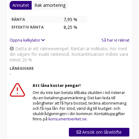
Annuitet
Rak amortering
7,95 %
RÄNTA
8,25
%
EFFEKTIV RÄNTA
Öppna kalkylator
Så har vi räknat
Detta är ett räkneexempel. Räntan är indikativ, hör med
din säljare för exakt räntenivå. Kontantinsatsen måste vara
minst 20 %.
LÅNEGIVARE
-
Att låna kostar pengar!
Om du inte kan betala tillbaka skulden i tid riskerar
du en betalningsanmärkning. Det kan leda till
svårigheter att få hyra bostad, teckna abonnemang
och få nya lån. För stöd, vänd dig till budget- och
skuldrådgivningen i din kommun. Kontaktuppgifter
finns på
konsumentverket.se
.
Ansök om lånelöfte