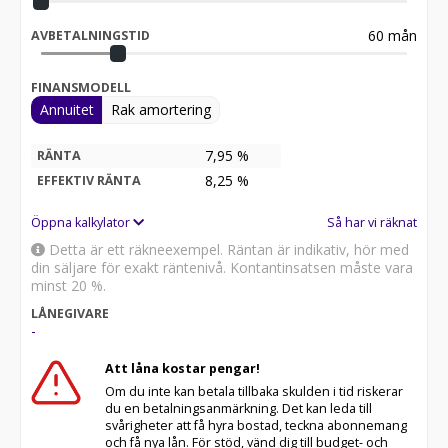
60
mån
AVBETALNINGSTID
FINANSMODELL
Annuitet
Rak amortering
7,95 %
RÄNTA
8,25
%
EFFEKTIV RÄNTA
Öppna kalkylator
Så har vi räknat
Detta är ett räkneexempel. Räntan är indikativ, hör med
din säljare för exakt räntenivå. Kontantinsatsen måste vara
minst 20 %.
LÅNEGIVARE
-
Att låna kostar pengar!
Om du inte kan betala tillbaka skulden i tid riskerar
du en betalningsanmärkning. Det kan leda till
svårigheter att få hyra bostad, teckna abonnemang
och få nya lån. För stöd, vänd dig till budget- och