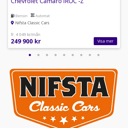
Chevrolet Camaro IROC -Z
Bensin
Automat
Nifsta Classic Cars
fr. 4 049 kr/mån
249 900 kr
Visa mer