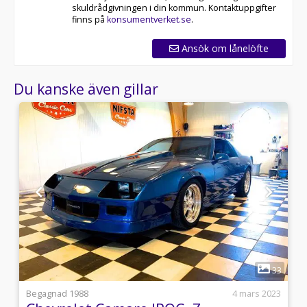
skuldrådgivningen i din kommun. Kontaktuppgifter
finns på
konsumentverket.se
.
Ansök om lånelöfte
Du kanske även gillar
1
4
33
l
Begagnad 1988
4 mars 2023