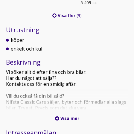
5 409 cc
Visa fler
(9)
Utrustning
köper
enkelt och kul
Beskrivning
Vi söker alltid efter fina och bra bilar.
Har du något att sälja??
Kontakta oss för en smidig affär.
Vill du också få din bil såld?
Nifsta Classic Cars säljer, byter och förmedlar alla slags
bilar. Tryggt, Precis som det ska vara.
Visa mer
Vi har egen verkstad så tveka inte att kontakta oss för
hjälp när det gäller din bil. Rost, broms och service.
Intresseanmälan