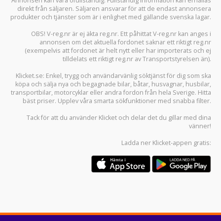
Annonsen kan vara ofullständig. Fullständig information kan erhållas
direkt från säljaren. Säljaren ansvarar för att de endast annonsera
produkter och tjänster som är i enlighet med gällande svenska lagar.
OBS! V-reg.nr är ej äkta reg.nr. Ett påhittat V-reg.nr kan anges i
annonsen om det aktuella fordonet saknar ett riktigt reg.nr
(exempelvis att fordonet är helt nytt eller har importerats och ej
tilldelats ett riktigt reg.nr av Transportstyrelsen än).
Klicket.se
: Enkel, trygg och användarvänlig söktjänst för dig som ska
köpa och sälja
nya och begagnade bilar
,
båtar
,
husvagnar
,
husbilar
,
transportbilar
,
motorcyklar
eller andra fordon från hela Sverige. Hitta
bäst priser. Upplev våra smarta sökfunktioner med snabba filter.
Tack för att du använder
Klicket
och delar det du gillar med dina
vänner!
Ladda ner
Klicket-appen
gratis: