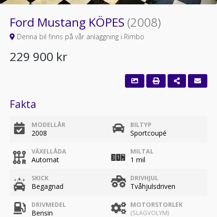
Ford Mustang KÖPES
(2008)
Denna bil finns på vår anläggning i Rimbo
229 900 kr
Fakta
MODELLÅR
BILTYP
2008
Sportcoupé
VÄXELLÅDA
MILTAL
Automat
1 mil
SKICK
DRIVHJUL
Begagnad
Tvåhjulsdriven
DRIVMEDEL
MOTORSTORLEK
Bensin
(SLAGVOLYM)