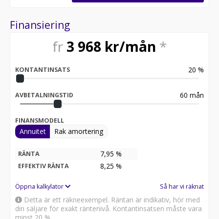
Finansiering
fr
3 968
kr/mån
*
20
%
KONTANTINSATS
60
mån
AVBETALNINGSTID
FINANSMODELL
Annuitet
Rak amortering
7,95 %
RÄNTA
8,25
%
EFFEKTIV RÄNTA
Öppna kalkylator
Så har vi räknat
Detta är ett räkneexempel. Räntan är indikativ, hör med
din säljare för exakt räntenivå. Kontantinsatsen måste vara
minst 20 %.