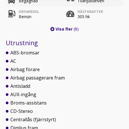
Begagnad
Tvåhjulsdriven
DRIVMEDEL
HÄSTKRAFTER
Bensin
305 hk
Visa fler
(8)
Utrustning
ABS-bromsar
AC
Airbag förare
Airbag passagerare fram
Antisladd
AUX-ingång
Broms-assistans
CD-Stereo
Centrallås (fjärrstyrt)
Dimljus fram