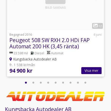
1
3
12
i
Begagnad 2016
6 juni
Peugeot 508 SW RXH 2.0 HDi FAP
Automat 200 HK (3,45 ränta)
23 598 mil
Diesel
Automat
Kungsbacka Autodealer AB
fr. 1 538 kr/mån
94 900 kr
Visa mer
Kungsbacka Autodealer AB