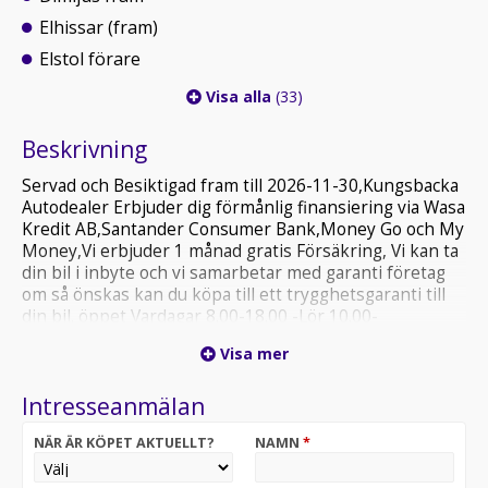
Elhissar (fram)
Elstol förare
Visa alla
(33)
Beskrivning
Servad och Besiktigad fram till 2026-11-30,Kungsbacka
Autodealer Erbjuder dig förmånlig finansiering via Wasa
Kredit AB,Santander Consumer Bank,Money Go och My
Money,Vi erbjuder 1 månad gratis Försäkring, Vi kan ta
din bil i inbyte och vi samarbetar med garanti företag
om så önskas kan du köpa till ett trygghetsgaranti till
din bil. öppet Vardagar 8.00-18.00 -Lör 10.00-
15.00.Välkomna hos oss på Kungsbacka Autodealer.Vi
Visa mer
finns på VERKSTADSGATAN 9,Registreringsavgift
tillkommer 895:- på alla våra fordon
Intresseanmälan
NÄR ÄR KÖPET AKTUELLT?
NAMN
*