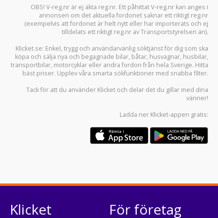
OBS! V-reg.nr är ej äkta reg.nr. Ett påhittat V-reg.nr kan anges i
annonsen om det aktuella fordonet saknar ett riktigt reg.nr
(exempelvis att fordonet är helt nytt eller har importerats och ej
tilldelats ett riktigt reg.nr av Transportstyrelsen än).
Klicket.se
: Enkel, trygg och användarvänlig söktjänst för dig som ska
köpa och sälja
nya och begagnade bilar
,
båtar
,
husvagnar
,
husbilar
,
transportbilar
,
motorcyklar
eller andra fordon från hela Sverige. Hitta
bäst priser. Upplev våra smarta sökfunktioner med snabba filter.
Tack för att du använder
Klicket
och delar det du gillar med dina
vänner!
Ladda ner
Klicket-appen
gratis:
Klicket
För företag