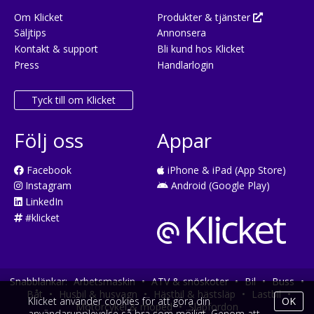
Om Klicket
Produkter & tjänster
Säljtips
Annonsera
Kontakt & support
Bli kund hos Klicket
Press
Handlarlogin
Tyck till om Klicket
Följ oss
Appar
Facebook
iPhone & iPad (App Store)
Instagram
Android (Google Play)
LinkedIn
#klicket
Snabblänkar:
Arbetsmaskin
•
ATV & snöskoter
•
Bil
•
Buss
•
Båt
•
Husbil & husvagn
•
Hästbil & hästsläp
•
Lastbil
•
Klicket använder cookies för att göra din
OK
Motorcykel & moped
•
Släpfordon
användarupplevelse så bra som möjligt. Genom att