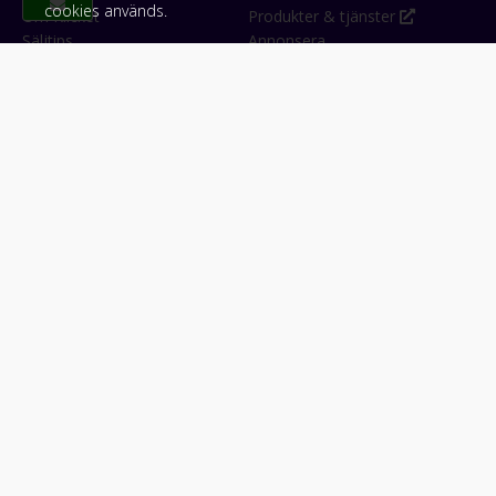
cookies används.
Om Klicket
Produkter & tjänster
Säljtips
Annonsera
Kontakt & support
Bli kund hos Klicket
Press
Handlarlogin
Tyck till om Klicket
Följ oss
Appar
Facebook
iPhone & iPad (App Store)
Instagram
Android (Google Play)
LinkedIn
#klicket
Snabblänkar:
Arbetsmaskin
•
ATV & snöskoter
•
Bil
•
Buss
•
Båt
•
Husbil & husvagn
•
Hästbil & hästsläp
•
Lastbil
•
Motorcykel & moped
•
Släpfordon