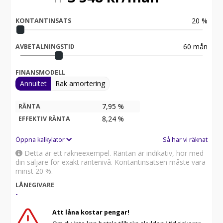
20
%
KONTANTINSATS
60
mån
AVBETALNINGSTID
FINANSMODELL
Annuitet
Rak amortering
7,95 %
RÄNTA
8,24
%
EFFEKTIV RÄNTA
Öppna kalkylator
Så har vi räknat
Detta är ett räkneexempel. Räntan är indikativ, hör med
din säljare för exakt räntenivå. Kontantinsatsen måste vara
minst 20 %.
LÅNEGIVARE
-
Att låna kostar pengar!