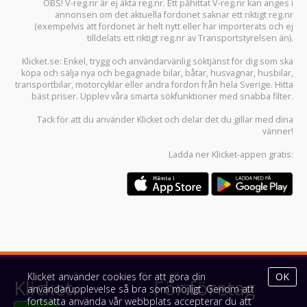
OBS! V-reg.nr är ej äkta reg.nr. Ett påhittat V-reg.nr kan anges i
annonsen om det aktuella fordonet saknar ett riktigt reg.nr
(exempelvis att fordonet är helt nytt eller har importerats och ej
tilldelats ett riktigt reg.nr av Transportstyrelsen än).
Klicket.se
: Enkel, trygg och användarvänlig söktjänst för dig som ska
köpa och sälja
nya och begagnade bilar
,
båtar
,
husvagnar
,
husbilar
,
transportbilar
,
motorcyklar
eller andra fordon från hela Sverige. Hitta
bäst priser. Upplev våra smarta sökfunktioner med snabba filter.
Tack för att du använder
Klicket
och delar det du gillar med dina
vänner!
Ladda ner
Klicket-appen
gratis:
Klicket använder cookies för att göra din
OK
Klicket
För företag
användarupplevelse så bra som möjligt. Genom att
fortsätta använda vår webbplats accepterar du att