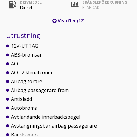
DRIVMEDEL
BRÄNSLEFÖRBRUKNING
Diesel
BLANDAD
Visa fler
(12)
Utrustning
12V-UTTAG
ABS-bromsar
ACC
ACC 2 klimatzoner
Airbag förare
Airbag passagerare fram
Antisladd
Autobroms
Avbländande innerbackspegel
Avstängningsbar airbag passagerare
Backkamera