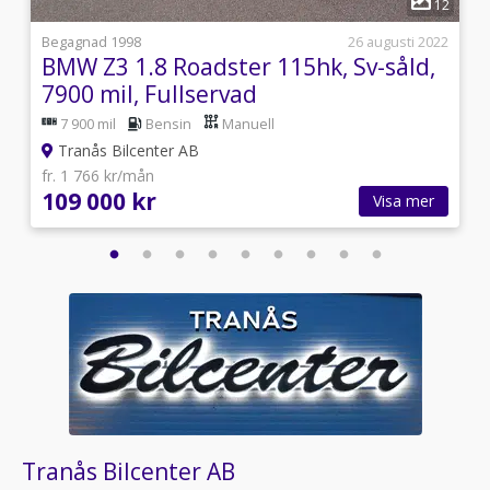
3
12
i
Begagnad 1998
26 augusti 2022
BMW Z3 1.8 Roadster 115hk, Sv-såld,
7900 mil, Fullservad
7 900 mil
Bensin
Manuell
Tranås Bilcenter AB
fr. 1 766 kr/mån
109 000 kr
Visa mer
Tranås Bilcenter AB