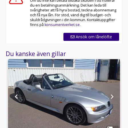
Om du inte kan betala tillbaka skulden i tid riskerar
du en betalningsanmärkning. Det kan leda till
svårigheter att få hyra bostad, teckna abonnemang
och få nya lån. För stöd, vänd dig till budget- och
skuldrådgivningen i din kommun. Kontaktuppgifter
finns på
konsumentverket.se
.
Ansök om lånelöfte
Du kanske även gillar
1