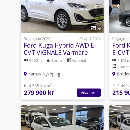
1
26
Begagnad 2022
27 april 2024
Begagnad
Ford Kuga Hybrid AWD E-
Ford 
CVT VIGNALE Värmare
E-CVT
Kamera B&O Skinn Navi
9 560 mil
Bensin
Automat
7 105 m
Automa
Kamux Nyköping
Brödern
fr. 4 535 kr/mån
fr. 3 498
279 900 kr
215 9
Visa mer