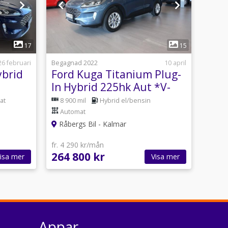
1
17
15
26 februari
Begagnad 2022
10 april
ybrid
Ford Kuga Titanium Plug-
In Hybrid 225hk Aut *V-
hjul*
at
8 900 mil
Hybrid el/bensin
Automat
Råbergs Bil - Kalmar
fr. 4 290 kr/mån
264 800 kr
isa mer
Visa mer
Appar