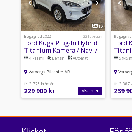
1
19
Begagnad 2022
22 februari
Begagnad
Ford Kuga Plug-In Hybrid
Ford 
Titanium Kamera / Navi /
Titan
CarPlay / MOMS
CarPl
4 711 mil
Bensin
Automat
5 945 m
Varbergs Bilcenter AB
Varberg
fr. 3 725 kr/mån
fr. 3 887
229 900 kr
239 9
Visa mer
Klicket
För f