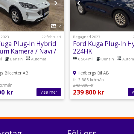
1
1
19
 2023
22 februari
Begagnad 2023
Kuga Plug-In Hybrid
Ford Kuga Plug-In H
ium Kamera / Navi /
224HK
ay / MOMS
il
Bensin
Automat
6 564 mil
Bensin
Autom
s Bilcenter AB
Hedbergs Bil AB
fr. 3 885 kr/mån
 kr/mån
249 800 kr
00 kr
239 800 kr
Visa mer
V
öretag
Följ oss