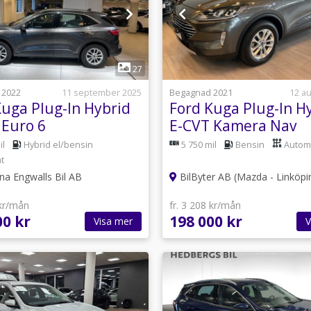
1
1
27
 2022
11 september 2025
Begagnad 2021
12 au
Kuga Plug-In Hybrid
Ford Kuga Plug-In H
 Euro 6
E-CVT Kamera Nav
il
Hybrid el/bensin
5 750 mil
Bensin
Autom
t
a Engwalls Bil AB
BilByter AB (Mazda - Linköpi
 kr/mån
fr. 3 208 kr/mån
00 kr
198 000 kr
Visa mer
V