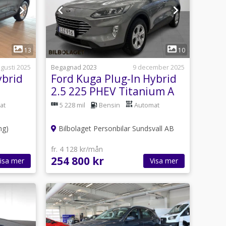
1
13
10
gusti 2025
Begagnad 2023
9 december 2025
ybrid
Ford Kuga Plug-In Hybrid
2.5 225 PHEV Titanium A
at
5 228 mil
Bensin
Automat
ng)
Bilbolaget Personbilar Sundsvall AB
fr. 4 128 kr/mån
254 800 kr
isa mer
Visa mer