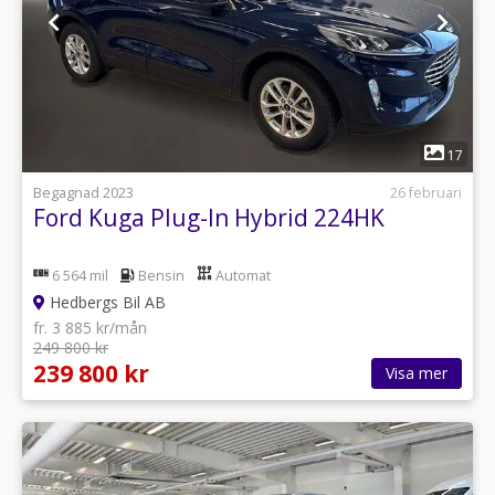
1
17
Begagnad 2023
26 februari
Ford Kuga Plug-In Hybrid 224HK
6 564 mil
Bensin
Automat
Hedbergs Bil AB
fr. 3 885 kr/mån
249 800 kr
239 800 kr
Visa mer