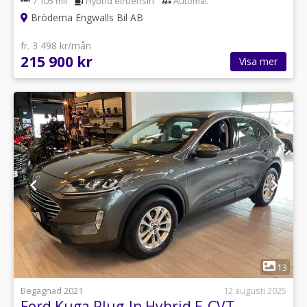
7 105 mil
Hybrid el/bensin
Automat
Bröderna Engwalls Bil AB
fr. 3 498 kr/mån
215 900 kr
Visa mer
1
13
Begagnad 2021
12 augusti 2025
Ford Kuga Plug-In Hybrid E-CVT