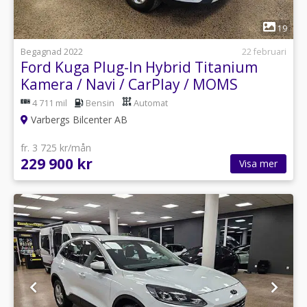
1
19
Begagnad 2022
22 februari
Ford Kuga Plug-In Hybrid Titanium
Kamera / Navi / CarPlay / MOMS
4 711 mil
Bensin
Automat
Varbergs Bilcenter AB
fr. 3 725 kr/mån
229 900 kr
Visa mer