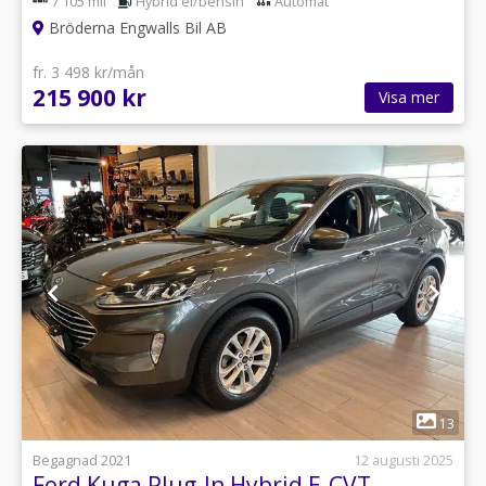
7 105 mil
Hybrid el/bensin
Automat
Bröderna Engwalls Bil AB
fr. 3 498 kr/mån
215 900 kr
Visa mer
1
13
Begagnad 2021
12 augusti 2025
Ford Kuga Plug-In Hybrid E-CVT