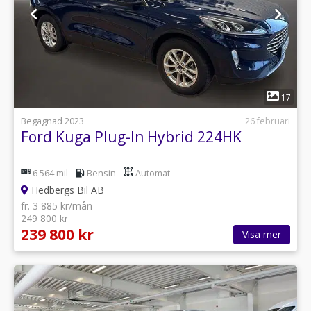
1
17
Begagnad 2023
26 februari
Ford Kuga Plug-In Hybrid 224HK
6 564 mil
Bensin
Automat
Hedbergs Bil AB
fr. 3 885 kr/mån
249 800 kr
239 800 kr
Visa mer