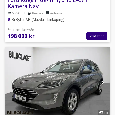
Kamera Nav
5 750 mil
Bensin
Automat
BilByter AB (Mazda - Linköping)
fr. 3 208 kr/mån
198 000 kr
Visa mer
1
10