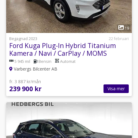
1
19
Begagnad 2023
22 februari
Ford Kuga Plug-In Hybrid Titanium
Kamera / Navi / CarPlay / MOMS
5 945 mil
Bensin
Automat
Varbergs Bilcenter AB
fr. 3 887 kr/mån
239 900 kr
Visa mer