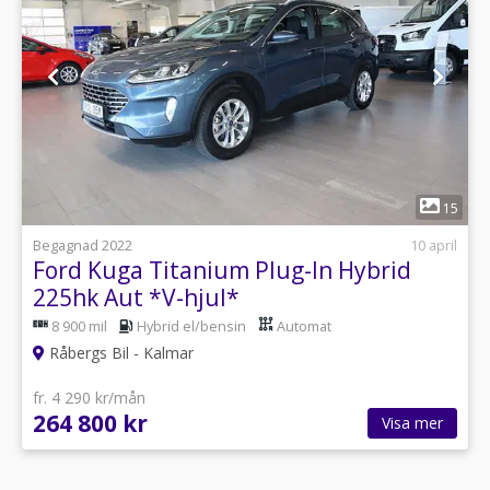
1
15
Begagnad 2022
10 april
Ford Kuga Titanium Plug-In Hybrid
225hk Aut *V-hjul*
8 900 mil
Hybrid el/bensin
Automat
Råbergs Bil - Kalmar
fr. 4 290 kr/mån
264 800 kr
Visa mer