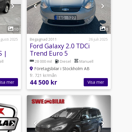
1
10
8
gusti 2025
Begagnad 2011
26 juli 2025
Ford Galaxy 2.0 TDCi
S |
Trend Euro 5
ll
28 000 mil
Diesel
Manuell
Företagsbilar i Stockholm AB
fr. 721 kr/mån
44 500 kr
isa mer
Visa mer