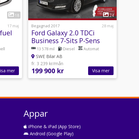
1
18
24
17 maj
Begagnad 2017
28 maj
ifuel
Ford Galaxy 2.0 TDCi
Business 7-Sits P-Sens
Pano D-värm Carplay
ell
13 578 mil
Diesel
Automat
SWE Bilar AB
fr. 3 239 kr/mån
199 900 kr
isa mer
Visa mer
Appar
iPhone & iPad (App Store)
Android (Google Play)