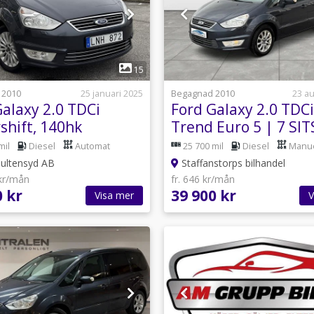
1
1
15
 2010
25 januari 2025
Begagnad 2010
23 au
Galaxy 2.0 TDCi
Ford Galaxy 2.0 TDCi
shift, 140hk
Trend Euro 5 | 7 SIT
ium Edition
NYBES
mil
Diesel
Automat
25 700 mil
Diesel
Manue
ultensyd AB
Staffanstorps bilhandel
 kr/mån
fr. 646 kr/mån
0 kr
39 900 kr
Visa mer
V