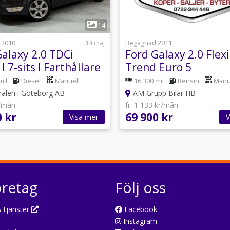
1
1
14
 2010
14 maj
Begagnad 2011
Galaxy 2.0 TDCi
Ford Galaxy 2.0 Flex
I 7-sits I Farthållare
Trend Euro 5
k I
mil
Diesel
Manuell
16 300 mil
Bensin
Manu
ralen i Göteborg AB
AM Grupp Bilar HB
r/mån
fr. 1 133 kr/mån
0 kr
69 900 kr
Visa mer
V
öretag
Följ oss
 tjänster
Facebook
Instagram