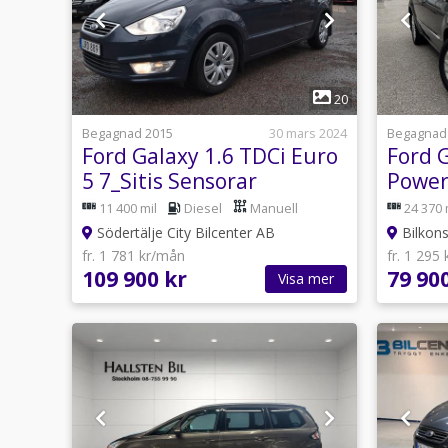
1
20
Begagnad 2015
30 mars 2024
Begagnad
Ford Galaxy 1.6 TDCi Euro
Ford 
5 7_Sitis Sensorar
Power
Titan
11 400 mil
Diesel
Manuell
24 370 
Södertälje City Bilcenter AB
Bilkons
fr. 1 781 kr/mån
fr. 1 295
109 900 kr
79 90
Visa mer