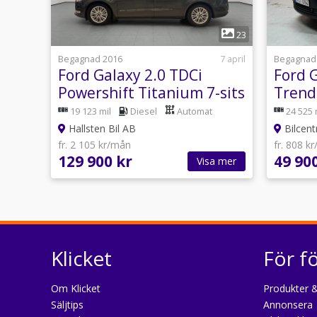
1
23
Begagnad 2016
7 april
Begagnad
Ford Galaxy 2.0 TDCi
Ford 
Powershift Titanium 7-sits
Trend 
Värmare Svensksåld
I 116h
19 123 mil
Diesel
Automat
24 525 
Hallsten Bil AB
Bilcent
fr. 2 105 kr/mån
fr. 808 k
129 900 kr
49 90
Visa mer
Klicket
För f
Om Klicket
Produkter &
Säljtips
Annonsera