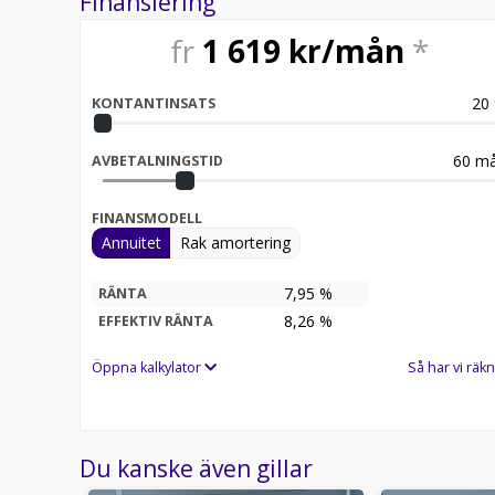
Finansiering
fr
1 619
kr/mån
*
20
KONTANTINSATS
60
må
AVBETALNINGSTID
FINANSMODELL
Annuitet
Rak amortering
7,95 %
RÄNTA
8,26
%
EFFEKTIV RÄNTA
Öppna kalkylator
Så har vi räkn
Du kanske även gillar