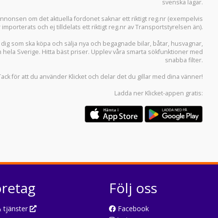
svenska lagar.
i annonsen om det aktuella fordonet saknar ett riktigt reg.nr (exempelvis
r importerats och ej tilldelats ett riktigt reg.nr av Transportstyrelsen än).
r dig som ska köpa och sälja
nya och begagnade bilar
,
båtar
,
husvagnar
,
n hela Sverige. Hitta bäst priser. Upplev våra smarta sökfunktioner med
snabba filter.
Tack för att du använder
Klicket
och delar det du gillar med dina vänner!
Ladda ner
Klicket-appen
gratis:
öretag
Följ oss
 tjänster
Facebook