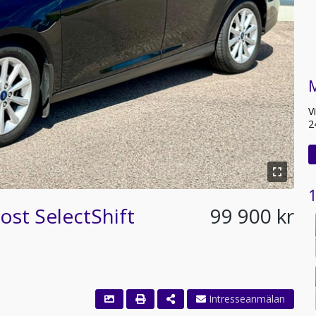
V
2
1
st SelectShift
99 900 kr