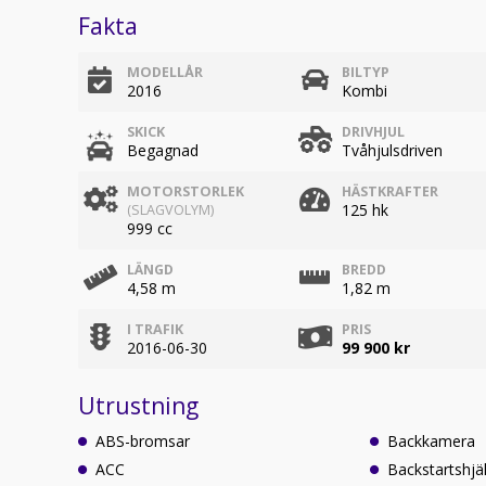
Fakta
MODELLÅR
BILTYP
2016
Kombi
SKICK
DRIVHJUL
Begagnad
Tvåhjulsdriven
MOTORSTORLEK
HÄSTKRAFTER
125 hk
(SLAGVOLYM)
999 cc
LÄNGD
BREDD
4,58 m
1,82 m
I TRAFIK
PRIS
2016-06-30
99 900 kr
Utrustning
ABS-bromsar
Backkamera
ACC
Backstartshjä