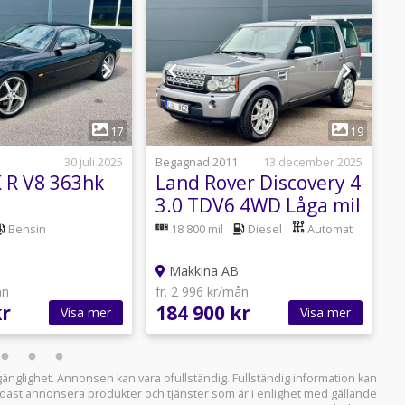
1
1
17
19
30 juli 2025
Begagnad 2011
13 december 2025
B
K R V8 363hk
Land Rover Discovery 4
L
3.0 TDV6 4WD Låga mil
3
Bensin
18 800 mil
Diesel
Automat
Makkina AB
ån
fr. 2 996 kr/mån
f
kr
184 900 kr
1
Visa mer
Visa mer
llgänglighet. Annonsen kan vara ofullständig. Fullständig information kan
 endast annonsera produkter och tjänster som är i enlighet med gällande