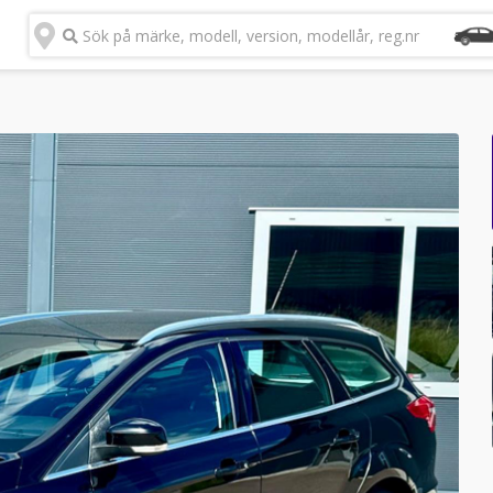
Sök på märke, modell, version, modellår, reg.nr