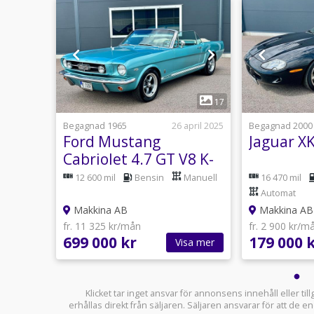
1
11
17
9 juli
Begagnad 1965
26 april 2025
Begagnad 2000
a
Ford Mustang
Jaguar X
ismo
Cabriolet 4.7 GT V8 K-
ksåld
code Unik extremt
12 600 mil
Bensin
Manuell
16 470 mil
ovanlig
Automat
Makkina AB
Makkina AB
fr. 11 325 kr/mån
fr. 2 900 kr/m
699 000 kr
179 000 
sa mer
Visa mer
Klicket tar inget ansvar för annonsens innehåll eller ti
erhållas direkt från säljaren. Säljaren ansvarar för att de