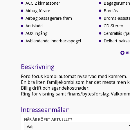
ACC 2 klimatzoner
Bagagerumsm
Airbag förare
Barnlås
Airbag passagerare fram
Broms-assist
Antisladd
CD-Stereo
AUX-ingång
Centrallås (fjä
Avbländande innerbackspegel
Delbart baksä
Vi
Beskrivning
Ford focus kombi automat nyservad med kamrem.
En bra liten familjekombi som har det mesta men ka
Billig drift och ägandekostnader.
Ring för visning samt finans/bytesförslag. Välkom
Intresseanmälan
NÄR ÄR KÖPET AKTUELLT?