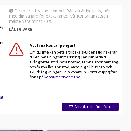
Detta är ett räkneexempel. Räntan är indikativ, hör
med din säljare för exakt räntenivå. Kontantinsatsen
måste vara minst 20 %.
%
LÅNEGIVARE
-
n
Att låna kostar pengar!
Om du inte kan betala tillbaka skulden i tid riskerar
du en betalningsanmärkning. Det kan leda till
svårigheter att få hyra bostad, teckna abonnemang
och få nya lån. För stöd, vänd dig till budget- och
skuldrådgivningen i din kommun. Kontaktuppgifter
finns på
konsumentverket.se
.
at
Ansök om lånelöfte