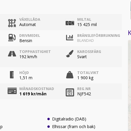
VÄXELLÅDA
MILTAL
Automat
15 425 mil
K
DRIVMEDEL
BRÄNSLEFÖRBRUKNING
Bensin
BLANDAD
TOPPHASTIGHET
KAROSSFÄRG
192 km/h
Svart
HÖJD
TOTALVIKT
1,51 m
1 900 kg
MÅNADSKOSTNAD
REG.NR
1 619
kr/mån
NJF542
Digitalradio (DAB)
lp
Elhissar (fram och bak)