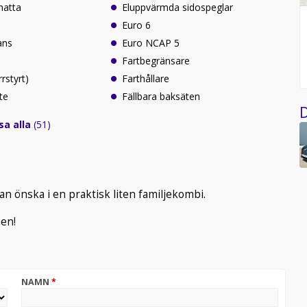
atta
Eluppvärmda sidospeglar
Euro 6
ans
Euro NCAP 5
Fartbegränsare
rrstyrt)
Farthållare
te
Fällbara baksäten
D
sa alla
(51)
n önska i en praktisk liten familjekombi.
men!
NAMN
*