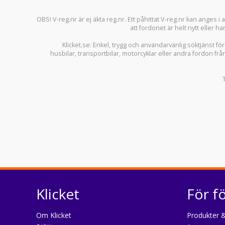
OBS! V-reg.nr är ej äkta reg.nr. Ett påhittat V-reg.nr kan anges 
att fordonet är helt nytt eller ha
Klicket.se
: Enkel, trygg och användarvänlig söktjänst fö
husbilar
,
transportbilar
,
motorcyklar
eller andra fordon frå
Klicket
För f
Om Klicket
Produkter &