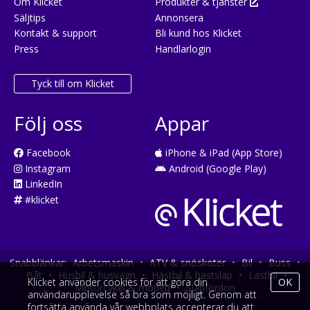
Om Klicket
Produkter & tjänster
Säljtips
Annonsera
Kontakt & support
Bli kund hos Klicket
Press
Handlarlogin
Tyck till om Klicket
Följ oss
Appar
Facebook
iPhone & iPad (App Store)
Instagram
Android (Google Play)
LinkedIn
#klicket
Snabblänkar:
Arbetsmaskin
•
ATV & snöskoter
•
Bil
•
Buss
•
Båt
•
Husbil & husvagn
•
Hästbil & hästsläp
•
Lastbil
•
Klicket använder cookies för att göra din
OK
Motorcykel & moped
•
Släpfordon
användarupplevelse så bra som möjligt. Genom att
fortsätta använda vår webbplats accepterar du att