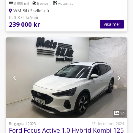
3 999 mil
Bensin
Automat
WM Bil i Skellefteå
fr. 3 872 kr/mån
239 000 kr
Visa mer
1
10
Begagnad 2023
13 december 2024
Ford Focus Active 1,0 Hybrid Kombi 125