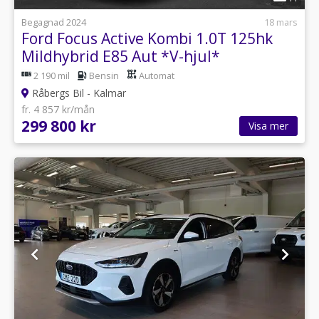
Begagnad 2024
18 mars
Ford Focus Active Kombi 1.0T 125hk
Mildhybrid E85 Aut *V-hjul*
2 190 mil
Bensin
Automat
Råbergs Bil - Kalmar
fr. 4 857 kr/mån
299 800 kr
Visa mer