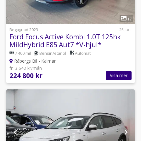
1
17
Begagnad 2023
25 juni
Ford Focus Active Kombi 1.0T 125hk
MildHybrid E85 Aut7 *V-hjul*
7 400 mil
Bensin/etanol
Automat
Råbergs Bil - Kalmar
fr. 3 642 kr/mån
224 800 kr
Visa mer