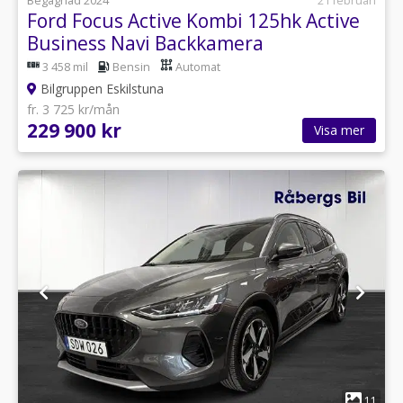
Begagnad 2024
21 februari
Ford Focus Active Kombi 125hk Active
Business Navi Backkamera
3 458 mil
Bensin
Automat
Bilgruppen Eskilstuna
fr. 3 725 kr/mån
229 900 kr
Visa mer
1
11