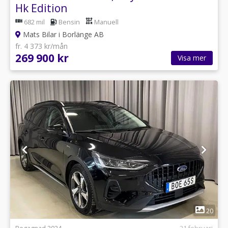
Hk Edition
682 mil
Bensin
Manuell
Mats Bilar i Borlänge AB
fr. 4 373 kr/mån
269 900 kr
Visa mer
1
20