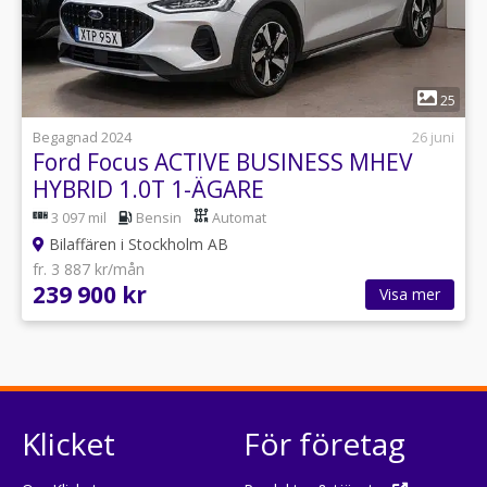
1
25
Begagnad 2024
26 juni
Ford Focus ACTIVE BUSINESS MHEV
HYBRID 1.0T 1-ÄGARE
3 097 mil
Bensin
Automat
Bilaffären i Stockholm AB
fr. 3 887 kr/mån
239 900 kr
Visa mer
Klicket
För företag