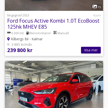
1
15
Begagnad 2023
4 juni
Ford Focus Active Kombi 1.0T EcoBoost
125hk MHEV E85
6 300 mil
Bensin/etanol
Manuell
Råbergs Bil - Kalmar
fr. 3 885 kr/mån
239 800 kr
Visa mer