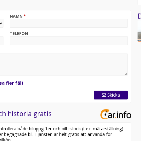
örr
D
NAMN
*
m? Skriv till oss via vårt kontaktformulär på
TELEFON
sa fler fält
Skicka
ch historia gratis
ollera både biluppgifter och bilhistorik (t.ex. mätarställning)
er begagnade bil. Tjänsten är helt gratis att använda för
ilköp!