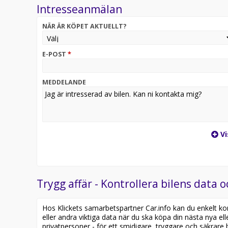
Intresseanmälan
- Hämtning nära dig eller bekväm leverans till din d
- Inbyte och finansiering – enkelt och smidigt
NÄR ÄR KÖPET AKTUELLT?
Har du fler frågor som inte besvaras på Autohero.co
E-POST
*
Autohero.com.
MEDDELANDE
Utrustning:
- LED-Strålkastare
- Fartbegränsare
- Farthållare (adaptiv)
- Backkamera
Vi
- Parkeringssensorer (bak)
- Parkeringssensorer (fram)
- Sätesvärme (fram)
- Vägfilsassistans
- Startknapp
Trygg affär - Kontrollera bilens data o
- Klimatanläggning
- Fällbara baksäten
Hos Klickets samarbetspartner Car.info kan du enkelt kontr
- Delbart baksäte
eller andra viktiga data när du ska köpa din nästa nya ell
- Växelpaddlar
privatpersoner - för ett smidigare, tryggare och säkrare b