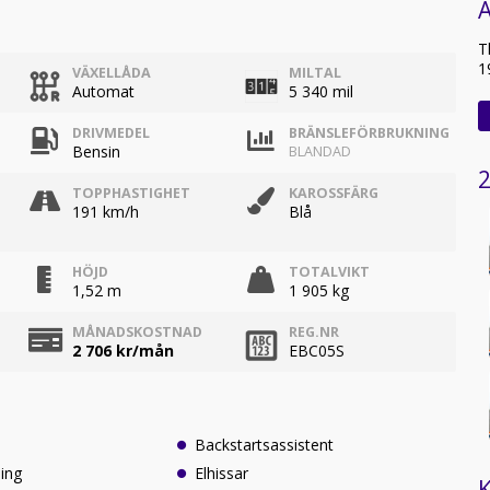
T
1
VÄXELLÅDA
MILTAL
Automat
5 340 mil
DRIVMEDEL
BRÄNSLEFÖRBRUKNING
Bensin
BLANDAD
2
TOPPHASTIGHET
KAROSSFÄRG
191 km/h
Blå
HÖJD
TOTALVIKT
1,52 m
1 905 kg
MÅNADSKOSTNAD
REG.NR
2 706
kr/mån
EBC05S
Backstartsassistent
ing
Elhissar
K