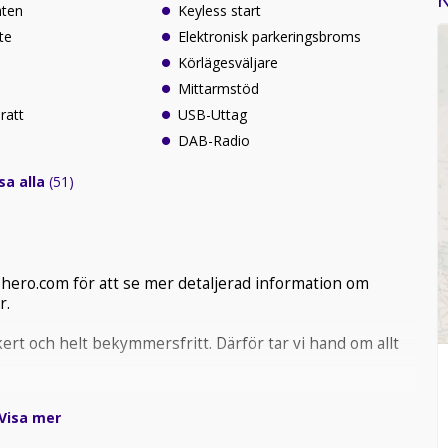
äten
Keyless start
te
Elektronisk parkeringsbroms
Körlägesväljare
Mittarmstöd
ratt
USB-Uttag
DAB-Radio
sa alla
(51)
ohero.com för att se mer detaljerad information om
r.
kert och helt bekymmersfritt. Därför tar vi hand om allt
oggrant förberett
Visa mer
köp