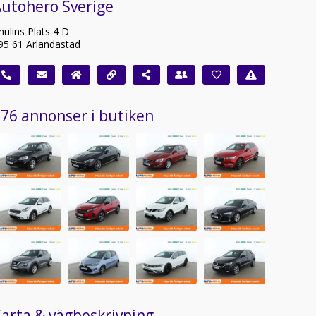
Autohero Sverige
hulins Plats 4 D
95 61 Arlandastad
76 annonser i butiken
arta & vägbeskrivning