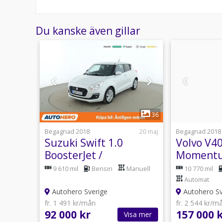
behöva en mjukvaruuppdatering. I vissa fall kommer 
Om du vill veta mer om vad som gäller din framtida 
fordonets tillverkare.
Du kanske även gillar
1
39
36
25 juni
Begagnad 2018
20 maj
Begagnad 2018
Suzuki Swift 1.0
Volvo V4
BoosterJet /
Momentu
Backkamera
Värmare,
utomat
9 610 mil
Bensin
Manuell
10 770 mil
Automat
Autohero Sverige
Autohero Sv
fr. 1 491 kr/mån
fr. 2 544 kr/m
92 000 kr
157 000 
sa mer
Visa mer