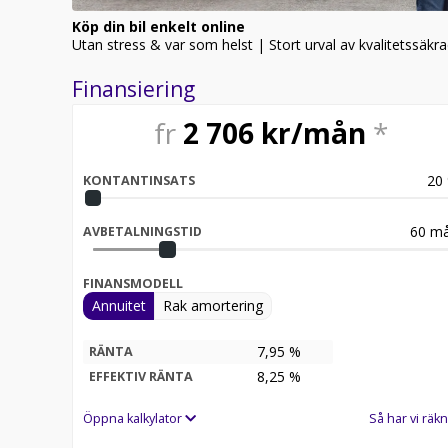
- Tonade rutor
Köp din bil enkelt online
- ISOFIX fästen
Utan stress & var som helst | Stort urval av kvalitetssäk
- Antispinn
- ESP
Finansiering
- Startspärr
- ABS
fr
2 706
kr/mån
*
- Däcktryckssystem
- Sidoairbag
- Airbag (Passagerare)
20
KONTANTINSATS
- Airbag (Förare)
- Rails
60
må
AVBETALNINGSTID
- Servostyrning
- Framhjulsdrift
FINANSMODELL
Annuitet
Rak amortering
Bilen står på vårt logistikcenter och blir levererad t
7,95 %
RÄNTA
OBS: Autohero tar inget ansvar för information som g
8,25
%
EFFEKTIV RÄNTA
tredjepartsdatabaser. Ändringar, tidigare försäljnin
Nedsläckning av 2g och 3g-nät: Från och med den 
Öppna kalkylator
Så har vi räkn
mobilnät såsom GSM, 2g och 3G-nät att påbörjas. De