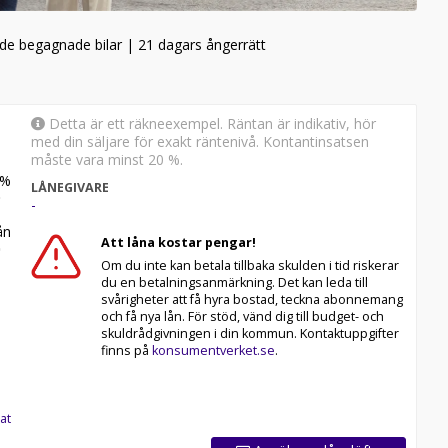
rade begagnade bilar | 21 dagars ångerrätt
Detta är ett räkneexempel. Räntan är indikativ, hör
med din säljare för exakt räntenivå. Kontantinsatsen
måste vara minst 20 %.
%
LÅNEGIVARE
-
n
Att låna kostar pengar!
Om du inte kan betala tillbaka skulden i tid riskerar
du en betalningsanmärkning. Det kan leda till
svårigheter att få hyra bostad, teckna abonnemang
och få nya lån. För stöd, vänd dig till budget- och
ill din önskade plats efter köp.
skuldrådgivningen i din kommun. Kontaktuppgifter
finns på
konsumentverket.se
.
es av tidigare ägare, tillverkaren eller
gar och fel förbehålls.
1:a December 2025 kommer avstängning av äldre
at
tta innebär att en del av de aktuella bilarna kommer att