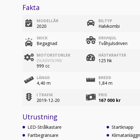
Fakta
MODELLÅR
BILTYP
2020
Halvkombi
SKICK
DRIVHJUL
Begagnad
Tvåhjulsdriven
MOTORSTORLEK
HÄSTKRAFTER
125 hk
(SLAGVOLYM)
999 cc
LÄNGD
BREDD
4,40 m
1,84 m
I TRAFIK
PRIS
2019-12-20
167 000 kr
Utrustning
LED-Strålkastare
Startknapp
Fartbegränsare
Klimatanläggn