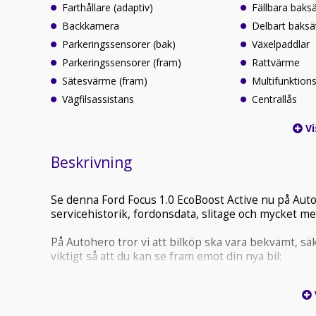
Farthållare (adaptiv)
Fällbara baks
Backkamera
Delbart baksä
Parkeringssensorer (bak)
Växelpaddlar
Parkeringssensorer (fram)
Rattvärme
Sätesvärme (fram)
Multifunktions
Vägfilsassistans
Centrallås
Vi
Beskrivning
Se denna Ford Focus 1.0 EcoBoost Active nu på Aut
servicehistorik, fordonsdata, slitage och mycket me
På Autohero tror vi att bilköp ska vara bekvämt, sä
viktigt så att du kan se fram emot din nya bil:
- Varje fordon är professionellt kontrollerat och n
- 6 månaders garanti ingår alltid
- Betala först vid hämtning – med 21 dagars öppet 