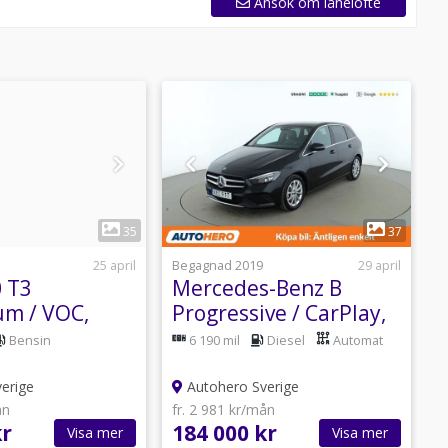
Ansök om lånelöfte
funktionerna inte längre vara tillgängliga.
bil rekommenderar vi att du kontaktar det aktuella
1
1
35
37
25 april
Begagnad 2019
29 april
B
0 T3
Mercedes-Benz B
M
m / VOC,
Progressive / CarPlay,
S
 PDC-Bak
Backkamera
Bensin
6 190 mil
Diesel
Automat
erige
Autohero Sverige
ån
fr. 2 981 kr/mån
f
kr
184 000 kr
1
Visa mer
Visa mer