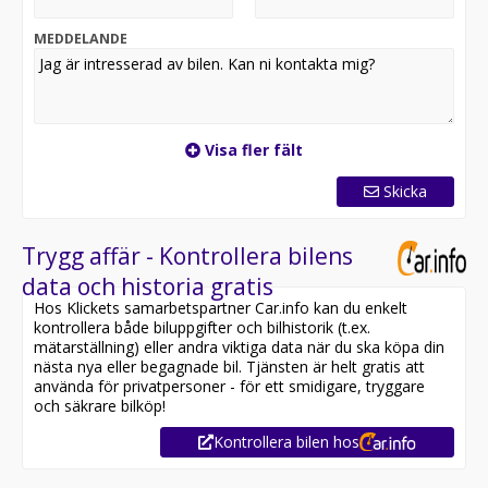
Sätesvärme fram, Yttertemperaturmätare.
MEDDELANDE
Varmt välkommen in till oss på DAAL Bil i Kungsängen
för en provkörning! Givetvis ordnar vi med finans åt er
samt byter in er gamla bil! Vi kan ta emot en deposition
via Swish för reservation på distans. Vi tar ej
kortbetalningar och godtar heller inte externa finanser.
Visa fler fält
Registreringsavgift tillkommer på alla fordon. Vid
kontantbetalning (sedlar) tillkommer en avgift. På plats
Skicka
tar vi Swish och Banköverföring (Swedbank).
Trygg affär - Kontrollera bilens
data och historia gratis
Hos Klickets samarbetspartner Car.info kan du enkelt
kontrollera både biluppgifter och bilhistorik (t.ex.
mätarställning) eller andra viktiga data när du ska köpa din
nästa nya eller begagnade bil. Tjänsten är helt gratis att
använda för privatpersoner - för ett smidigare, tryggare
och säkrare bilköp!
Kontrollera bilen hos