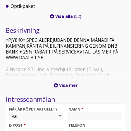
Optikpaket
Visa alla
(52)
Beskrivning
*PJY840* SPECIALERBJUDANDE DENNA MÅNAD! FÅ
KAMPANJRÄNTA PÅ BILFINANSIERING GENOM DNB
BANK + 25% RABATT PÅ SERVICEAVTAL. LÄS MER PÅ
WWW.DAALBIL.SE
2 Nycklar, ST-Line, Vinterhjul Friktion (Tillval),
Parkeringssen. bak, Farthållare, Bluetooth Musik,
Bluetooth Telefon, Insynsskydd, Centrallås (fjärrstyrt),
Visa mer
Dimljus, Tonade rutor, Optikpaket, LED-varselljus, AC,
ACC klimatanläggning, Antisladdsystem, ABS-bromsar,
Intresseanmälan
Antispinn, Airbag förare, Airbag passagerare fram,
Avstängningsbar airbag, Huvudairbag, USB-uttag,
NÄR ÄR KÖPET AKTUELLT?
NAMN
*
Avbländande backspegel, CD-Stereo, Elfönsterhissar
(fram), Elinfällbara sidospeglar, Euro 6, Färddator,
ISOFIX, Läderklädd ratt, Multifunktionsratt,
E-POST
*
TELEFON
Regnsensor, Servostyrning, Svart innertak, Svensksåld,