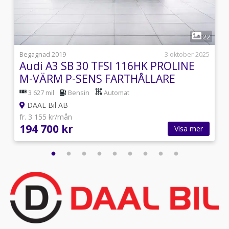
1
7
22
i
Begagnad 2019
3 oktober 2025
Audi A3 SB 30 TFSI 116HK PROLINE
M-VÄRM P-SENS FARTHÅLLARE
3 627 mil
Bensin
Automat
DAAL Bil AB
fr. 3 155 kr/mån
194 700 kr
Visa mer