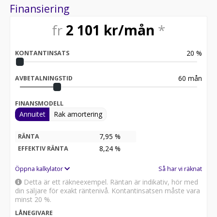
Finansiering
fr
2 101
kr/mån
*
20
%
KONTANTINSATS
60
mån
AVBETALNINGSTID
FINANSMODELL
Annuitet
Rak amortering
7,95 %
RÄNTA
8,24
%
EFFEKTIV RÄNTA
Öppna kalkylator
Så har vi räknat
Detta är ett räkneexempel. Räntan är indikativ, hör med
din säljare för exakt räntenivå. Kontantinsatsen måste vara
minst 20 %.
LÅNEGIVARE