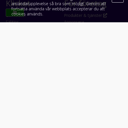
Klicket
För företag
användarupplevelse så bra som möjligt. Genom att
fortsätta använda vår webbplats accepterar du att
cookies används.
Om Klicket
Produkter & tjänster
Säljtips
Annonsera
Kontakt & support
Bli kund hos Klicket
Press
Handlarlogin
Tyck till om Klicket
Följ oss
Appar
Facebook
iPhone & iPad (App Store)
Instagram
Android (Google Play)
LinkedIn
#klicket
Snabblänkar:
Arbetsmaskin
•
ATV & snöskoter
•
Bil
•
Buss
•