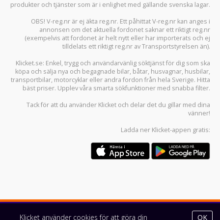
produkter och tjänster som är i enlighet med gällande svenska lagar.
OBS! V-reg.nr är ej äkta reg.nr. Ett påhittat V-reg.nr kan anges i
annonsen om det aktuella fordonet saknar ett riktigt reg.nr
(exempelvis att fordonet är helt nytt eller har importerats och ej
tilldelats ett riktigt reg.nr av Transportstyrelsen än).
Klicket.se
: Enkel, trygg och användarvänlig söktjänst för dig som ska
köpa och sälja
nya och begagnade bilar
,
båtar
,
husvagnar
,
husbilar
,
transportbilar
,
motorcyklar
eller andra fordon från hela Sverige. Hitta
bäst priser. Upplev våra smarta sökfunktioner med snabba filter.
Tack för att du använder
Klicket
och delar det du gillar med dina
vänner!
Ladda ner
Klicket-appen
gratis:
Klicket använder cookies för att göra din
OK