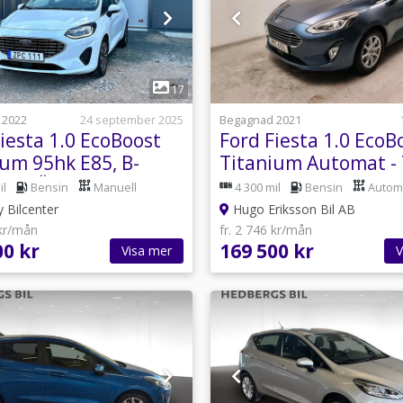
1
1
17
 2022
24 september 2025
Begagnad 2021
iesta 1.0 EcoBoost
Ford Fiesta 1.0 EcoB
ium 95hk E85, B-
Titanium Automat - 
a, 1 Ägare
Jubileumsrabatt
il
Bensin
Manuell
4 300 mil
Bensin
Autom
 Bilcenter
Hugo Eriksson Bil AB
 kr/mån
fr. 2 746 kr/mån
00 kr
169 500 kr
Visa mer
V