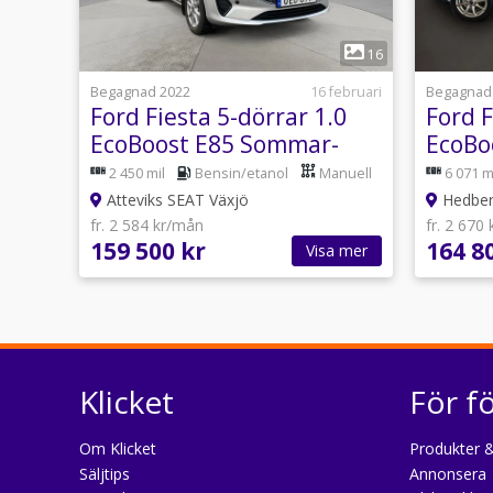
1
16
Begagnad 2022
16 februari
Begagnad
Ford Fiesta 5-dörrar 1.0
Ford F
EcoBoost E85 Sommar-
EcoBo
och vinterhjul!
2 450 mil
Bensin/etanol
Manuell
6 071 m
Atteviks SEAT Växjö
Hedber
fr. 2 584 kr/mån
fr. 2 670
159 500 kr
164 8
Visa mer
Klicket
För f
Om Klicket
Produkter &
Säljtips
Annonsera