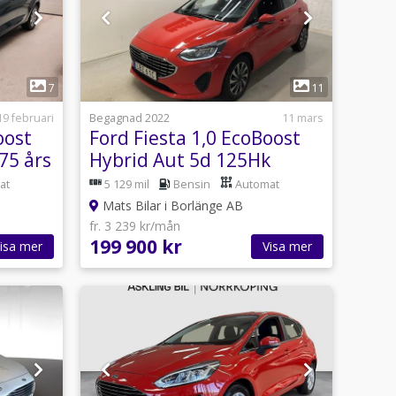
1
7
11
19 februari
Begagnad 2022
11 mars
oost
Ford Fiesta 1,0 EcoBoost
75 års
Hybrid Aut 5d 125Hk
3,95% ränta 0 kontant
at
5 129 mil
Bensin
Automat
Mats Bilar i Borlänge AB
fr. 3 239 kr/mån
199 900 kr
isa mer
Visa mer