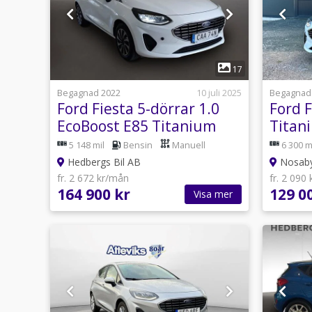
1
17
Begagnad 2022
10 juli 2025
Begagnad
Ford Fiesta 5-dörrar 1.0
Ford F
EcoBoost E85 Titanium
Titan
Special Ed
kamer
5 148 mil
Bensin
Manuell
6 300 m
Hedbergs Bil AB
Nosaby
fr. 2 672 kr/mån
fr. 2 090
164 900 kr
129 0
Visa mer