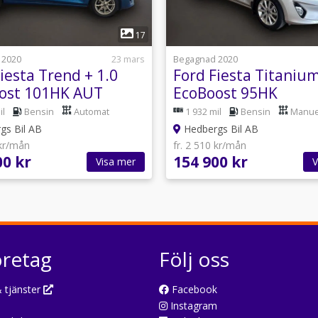
1
1
17
 2020
23 mars
Begagnad 2020
iesta Trend + 1.0
Ford Fiesta Titanium
ost 101HK AUT
EcoBoost 95HK
il
Bensin
Automat
1 932 mil
Bensin
Manue
gs Bil AB
Hedbergs Bil AB
 kr/mån
fr. 2 510 kr/mån
00 kr
154 900 kr
Visa mer
V
öretag
Följ oss
 tjänster
Facebook
Instagram