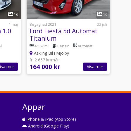
1
16
10
1 maj
Begagnad 2021
22 juli
 1.0
Ford Fiesta 5d Automat
Titanium
ll
4 567 mil
Bensin
Automat
Askling Bil i Mjölby
fr. 2 657 kr/mån
164 000 kr
isa mer
Visa mer
Appar
iPhone & iPad (App Store)
Android (Google Play)