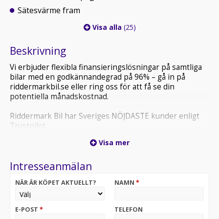
Sätesvärme fram
Visa alla
(25)
Beskrivning
Vi erbjuder flexibla finansieringslösningar på samtliga
bilar med en godkännandegrad på 96% – gå in på
riddermarkbil.se eller ring oss för att få se din
potentiella månadskostnad.
Riddermark Bil har Sveriges NÖJDASTE kunder enligt
Trustpilot
*TNJ378* *Vi tar emot alla inbyten och erbjuder
Visa mer
hemleverans i hela Sverige!*
Intresseanmälan
Ford Fiesta 1.0 EcoBoost Titanium är en smidig och
ekonomisk småbil som kombinerar låg förbrukning,
NÄR ÄR KÖPET AKTUELLT?
NAMN
*
pigg körkänsla och hög vardagsfunktion. Med 100 hk
från den turbomatade EcoBoost-motorn får du en
lättkörd och responsiv bil som passar perfekt för
E-POST
*
TELEFON
stadstrafik och pendling.