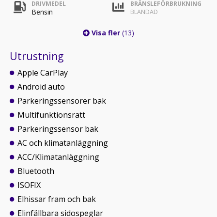
DRIVMEDEL
BRÄNSLEFÖRBRUKNING
Bensin
BLANDAD
Visa fler
(13)
Utrustning
Apple CarPlay
Android auto
Parkeringssensorer bak
Multifunktionsratt
Parkeringssensor bak
AC och klimatanläggning
ACC/Klimatanläggning
Bluetooth
ISOFIX
Elhissar fram och bak
Elinfällbara sidospeglar