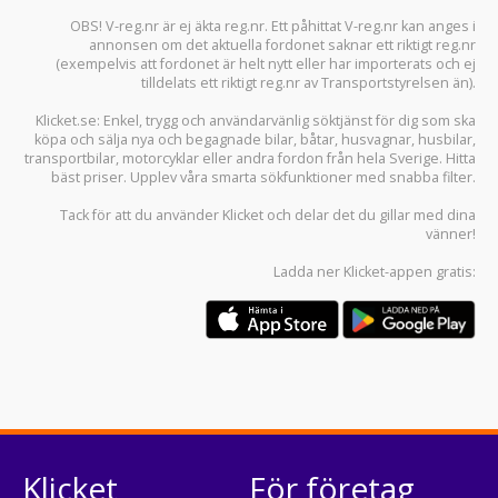
OBS! V-reg.nr är ej äkta reg.nr. Ett påhittat V-reg.nr kan anges i
annonsen om det aktuella fordonet saknar ett riktigt reg.nr
(exempelvis att fordonet är helt nytt eller har importerats och ej
tilldelats ett riktigt reg.nr av Transportstyrelsen än).
Klicket.se
: Enkel, trygg och användarvänlig söktjänst för dig som ska
köpa och sälja
nya och begagnade bilar
,
båtar
,
husvagnar
,
husbilar
,
transportbilar
,
motorcyklar
eller andra fordon från hela Sverige. Hitta
bäst priser. Upplev våra smarta sökfunktioner med snabba filter.
Tack för att du använder
Klicket
och delar det du gillar med dina
vänner!
Ladda ner
Klicket-appen
gratis:
Klicket
För företag