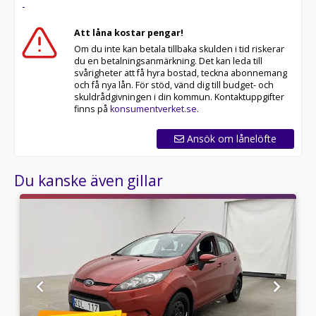
-
60 månaders garanti och komplettera med extra
hjuluppsättningar till bra priser. Gör ditt bilköp tryggt
Att låna kostar pengar!
och enkelt hos oss.
Om du inte kan betala tillbaka skulden i tid riskerar
du en betalningsanmärkning. Det kan leda till
Med korta lagertider försvinner våra bilar snabbt! Ring
svårigheter att få hyra bostad, teckna abonnemang
oss idag för att reservera din bil: 019-760 88 77. Vi
och få nya lån. För stöd, vänd dig till budget- och
erbjuder även skräddarsydd finansiering och 14 dagars
skuldrådgivningen i din kommun. Kontaktuppgifter
fri försäkring från Folksam.
finns på
konsumentverket.se
.
Se hur vi genomför våra tester här:
Ansök om lånelöfte
Telefontider:
Du kanske även gillar
Besökstider i butik:
Välkomna!
Utrustning/Tillbehör:
Apple CarPlay,Android auto,Parkeringssensorer
bak,Multifunktionsratt,Parkeringssensor bak,AC och
klimatanläggning,ACC/Klimatanläggning,Bluetooth,ISOFIX,
fram och bak,Elinfällbara sidospeglar,Sätesvärme