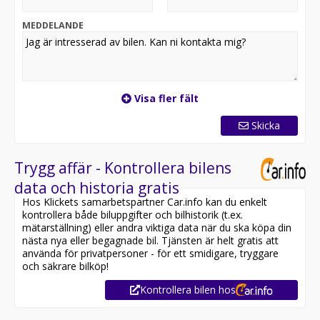
*OBS: Vänligen ring oss innan ditt besök för att
MEDDELANDE
säkerställa att bilen finns i butiken, då den kan vara
placerad på en annan anläggning eller reserverad*
Utrustning inkluderar:
- Titanium
Visa fler fält
- Parkeringssensorer Bak
- Apple Carplay & Android Auto
Skicka
- Farthållare
Jämför denna bil med någon av våra andra Ford Fiesta i
Trygg affär - Kontrollera bilens
lager. Se våra bilar på
data och historia gratis
https://www.riddermarkbil.se/kopa-bil/?series=fiesta
Hos Klickets samarbetspartner Car.info kan du enkelt
kontrollera både biluppgifter och bilhistorik (t.ex.
Övrig information om bilen:
mätarställning) eller andra viktiga data när du ska köpa din
Vid blandad körning är förbrukning endast 0.43 l/mil
nästa nya eller begagnade bil. Tjänsten är helt gratis att
Besiktigad till och med 2027-06-30
använda för privatpersoner - för ett smidigare, tryggare
Möjlighet till 12-60 månaders garanti
och säkrare bilköp!
Kontrollera bilen hos
Servicehistorik:
2019-10-09 - 1077 mil