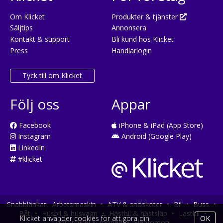
Om Klicket
Produkter & tjänster
Säljtips
Annonsera
Kontakt & support
Bli kund hos Klicket
Press
Handlarlogin
Tyck till om Klicket
Följ oss
Appar
Facebook
iPhone & iPad (App Store)
Instagram
Android (Google Play)
LinkedIn
#klicket
Snabblänkar:
Arbetsmaskin
•
ATV & snöskoter
•
Bil
•
Buss
•
Båt
•
Husbil & husvagn
•
Hästbil & hästsläp
•
Lastbil
•
Klicket använder cookies för att göra din
OK
Motorcykel & moped
•
Släpfordon