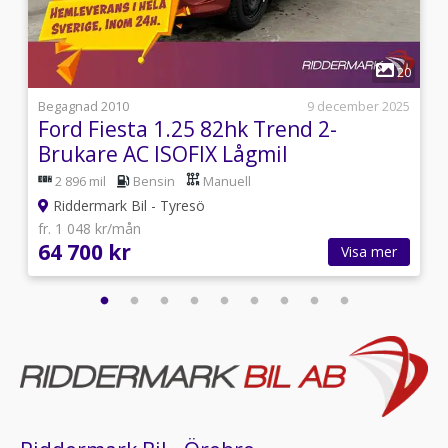
fram,Start/stopp-funktion,Svensksåld,Antispinn,12V-
uttag,AUX-ingång,USB-
ingång,Rails,Färddator,AC,A/C,Aircondition,Farthållare
1
8
20
i
Begagnad 2010
9 december 2025
Ford Fiesta 1.25 82hk Trend 2-
Brukare AC ISOFIX Lågmil
2 896 mil
Bensin
Manuell
Riddermark Bil - Tyresö
fr. 1 048 kr/mån
64 700 kr
Visa mer