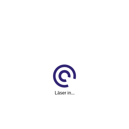
ng i Ljusdal
Läser in...