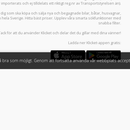
r importerats och ej tilldelats ett riktigt reg.nr av Transportstyrelsen än).
r dig som ska köpa och sälja
nya och begagnade bilar
,
båtar
,
husvagnar
,
n hela Sverige. Hitta bäst priser. Upplev våra smarta sökfunktioner med
snabba filter.
Tack för att du använder
Klicket
och delar det du gillar med dina vänner!
Ladda ner
Klicket-appen
gratis:
så bra som möjligt. Genom att fortsätta använda vår webbplats accept
öretag
Följ oss
 tjänster
Facebook
Instagram
 Klicket
LinkedIn