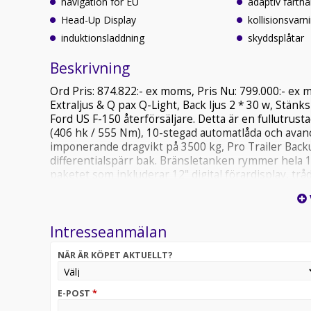
navigation för EU
adaptiv farthå
Head-Up Display
kollisionsvarn
induktionsladdning
skyddsplåtar
Beskrivning
Ord Pris: 874.822:- ex moms, Pris Nu: 799.000:- ex
Extraljus & Q pax Q-Light, Back ljus 2 * 30 w, Stänk
Ford US F-150 återförsäljare. Detta är en fullutrus
(406 hk / 555 Nm), 10-stegad automatlåda och avan
imponerande dragvikt på 3500 kg, Pro Trailer Backu
differentialspärr bak. Bränsletanken rymmer hela 1
paketet som inkluderar 12" digital förardisplay, t
aktiv parkeringshjälp och backkamera med tvätt, 
subwoofer, Twin Panel Moonroof (elpanoramatak), f
och ventilerad elstol med minne, uppvärmda baksä
Intresseanmälan
elinfällbara och uppvärmda speglar, filhållningss
en sportig look med 20" svarta lättmetallfälgar, sv
NÄR ÄR KÖPET AKTUELLT?
och mörk exteriör dekor. FX4 Off-Road Package add
stötdämpare, låsbar differential och robusta terrä
(syntetläder), mittkonsol med Mobile Office-funkti
E-POST
*
Access Tailgate – en smart delad öppningslösning m