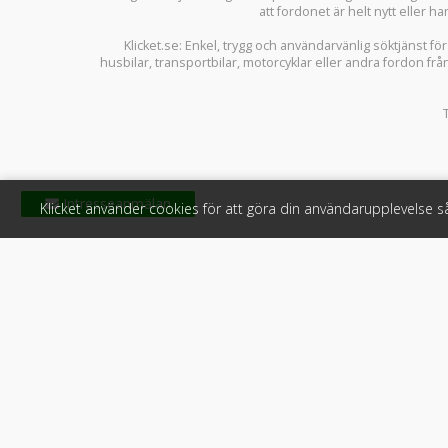
att fordonet är helt nytt eller ha
Klicket.se
: Enkel, trygg och användarvänlig söktjänst fö
husbilar
,
transportbilar
,
motorcyklar
eller andra fordon frå
Klicket använder cookies för att göra din användarupplevelse 
Klicket
För f
Om Klicket
Produkter &
Säljtips
Annonsera
Kontakt & support
Bli kund hos