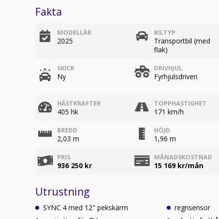
Fakta
MODELLÅR
BILTYP
2025
Transportbil (med
flak)
SKICK
DRIVHJUL
Ny
Fyrhjulsdriven
HÄSTKRAFTER
TOPPHASTIGHET
405 hk
171 km/h
BREDD
HÖJD
2,03 m
1,96 m
PRIS
MÅNADSKOSTNAD
936 250 kr
15 169
kr/mån
Utrustning
SYNC 4 med 12" pekskärm
regnsensor