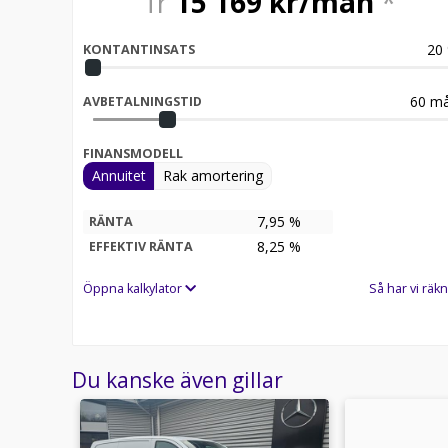
fr
15 169
kr/mån
*
20
KONTANTINSATS
60
må
AVBETALNINGSTID
FINANSMODELL
Annuitet
Rak amortering
7,95 %
RÄNTA
8,25
%
EFFEKTIV RÄNTA
Öppna kalkylator
Så har vi räkn
Du kanske även gillar