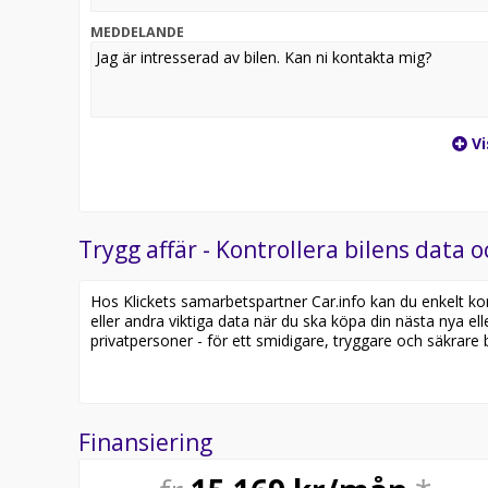
flakbelysning, BoxLink™ och flera lastöglor. USB-utt
10.000 mil, Bilen är fullt avdragsgill – 100 % momslyf
MEDDELANDE
Vi
Trygg affär - Kontrollera bilens data o
Hos Klickets samarbetspartner Car.info kan du enkelt kontr
eller andra viktiga data när du ska köpa din nästa nya ell
privatpersoner - för ett smidigare, tryggare och säkrare b
Finansiering