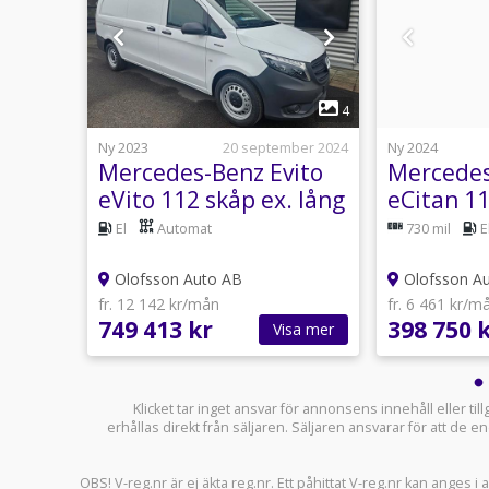
1
24
4
10 juli
Ny 2023
20 september 2024
Ny 2024
rCrew
Mercedes-Benz Evito
Mercedes
eVito 112 skåp ex. lång
eCitan 1
Servicepaket
El
Automat
730 mil
E
Olofsson Auto AB
Olofsson A
fr. 12 142 kr/mån
fr. 6 461 kr/m
749 413 kr
398 750 
sa mer
Visa mer
Klicket tar inget ansvar för annonsens innehåll eller ti
erhållas direkt från säljaren. Säljaren ansvarar för att de
OBS! V-reg.nr är ej äkta reg.nr. Ett påhittat V-reg.nr kan anges 