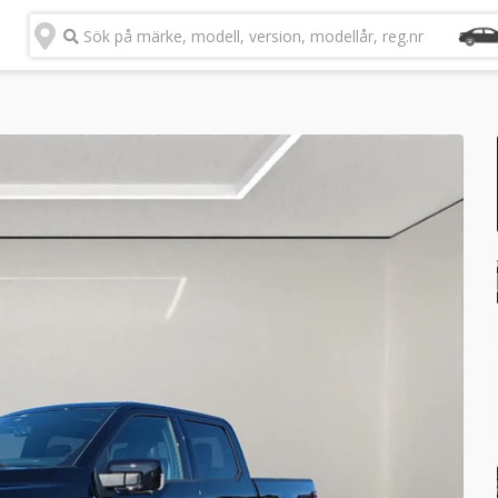
Sök på märke, modell, version, modellår, reg.nr