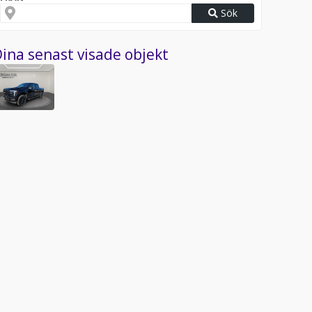
Sök
ina senast visade objekt