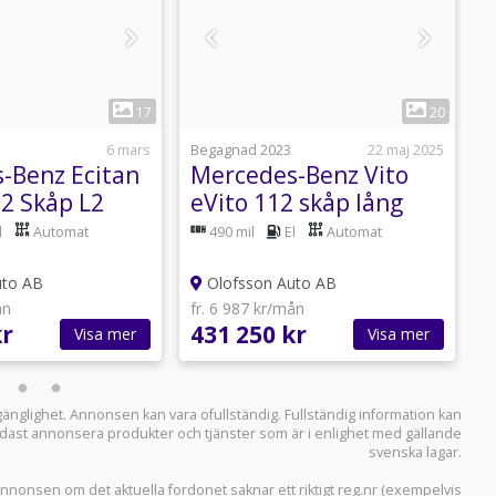
1
1
17
20
6 mars
Begagnad 2023
22 maj 2025
N
-Benz Ecitan
Mercedes-Benz Vito
M
12 Skåp L2
eVito 112 skåp lång
e
L
l
Automat
490 mil
El
Automat
uto AB
Olofsson Auto AB
ån
fr. 6 987 kr/mån
f
kr
431 250 kr
4
Visa mer
Visa mer
llgänglighet. Annonsen kan vara ofullständig. Fullständig information kan
 endast annonsera produkter och tjänster som är i enlighet med gällande
svenska lagar.
i annonsen om det aktuella fordonet saknar ett riktigt reg.nr (exempelvis