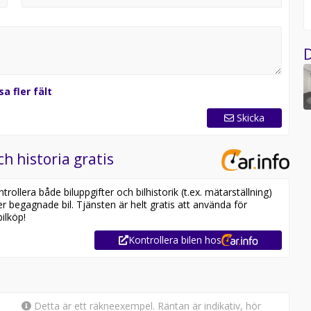
ag fram och bak. Ford F-150 har nybilsgaranti i 3 år eller
t för företag, F 150, F-150.
D
sa fler fält
Skicka
ch historia gratis
ollera både biluppgifter och bilhistorik (t.ex. mätarställning)
er begagnade bil. Tjänsten är helt gratis att använda för
ilköp!
Kontrollera bilen hos
Detta är ett räkneexempel. Räntan är indikativ, hör