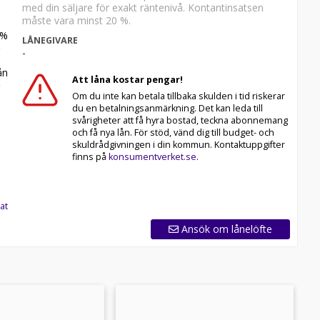
med din säljare för exakt räntenivå. Kontantinsatsen
måste vara minst 20 %.
%
LÅNEGIVARE
-
n
Att låna kostar pengar!
Om du inte kan betala tillbaka skulden i tid riskerar
du en betalningsanmärkning. Det kan leda till
svårigheter att få hyra bostad, teckna abonnemang
och få nya lån. För stöd, vänd dig till budget- och
skuldrådgivningen i din kommun. Kontaktuppgifter
finns på
konsumentverket.se
.
at
Ansök om lånelöfte