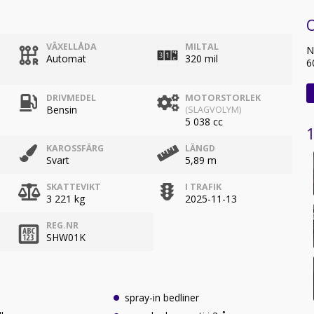
VÄXELLÅDA
MILTAL
N
Automat
320 mil
6
DRIVMEDEL
MOTORSTORLEK
Bensin
(SLAGVOLYM)
5 038 cc
1
KAROSSFÄRG
LÄNGD
Svart
5,89 m
SKATTEVIKT
I TRAFIK
3 221 kg
2025-11-13
REG.NR
SHW01K
spray-in bedliner