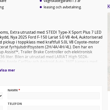
llare
vagnskadegaranti i 3 år
K
ing
leasing och avbetalning.
 moms, Extra utrustad med: STEDI Type-X Sport Plus 7 LED
skydd, Nya 2025 Ford F-150 Lariat 5.0 V8 4x4, Auktoriserad
tad pickup i toppklass med kraftfull 5.0L V8 Coyote-motor
cerat fyrhjulsdriftsystem (2H/4A/4H/4L). Den har en
p Assist™, Trailer Brake Controller och elektronisk
36 liter. Bilen är utrustad med LARIAT High 502A-
rådlös Apple CarPlay och Android Auto, 360° kamera med
B&O Unleashed ljudsystem med 14 högtalare och
Visa mer
järrstart och nyckelfritt system. Föraren får uppvärmd
ten och värmestyrd ratt. Utrustningen kompletteras med
ystem och mycket mer. Black Appearance Package ger bilen
arta emblemer och avgasutblås, svartlackerade sidosteg
NAMN
*
erar Hill Descent Control™, offroad-anpassade
ngdäck. Interiören bjuder på Black Onyx ActiveX-säten
on och utfällbart skrivbord. Bakluckan är elstyrd med PRO
TELEFON
ed integrerad arbetsyta. Bed Utility Package ger LED-