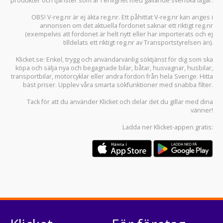
produkter och tjänster som är i enlighet med gällande svenska lagar.
OBS! V-reg.nr är ej äkta reg.nr. Ett påhittat V-reg.nr kan anges i
annonsen om det aktuella fordonet saknar ett riktigt reg.nr
(exempelvis att fordonet är helt nytt eller har importerats och ej
tilldelats ett riktigt reg.nr av Transportstyrelsen än).
Klicket.se
: Enkel, trygg och användarvänlig söktjänst för dig som ska
köpa och sälja
nya och begagnade bilar
,
båtar
,
husvagnar
,
husbilar
,
transportbilar
,
motorcyklar
eller andra fordon från hela Sverige. Hitta
bäst priser. Upplev våra smarta sökfunktioner med snabba filter.
Tack för att du använder
Klicket
och delar det du gillar med dina
vänner!
Ladda ner
Klicket-appen
gratis: