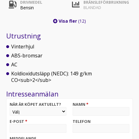
DRIVMEDEL
BRÄNSLEFÖRBRUKNING
Bensin
BLANDAD
Visa fler
(12)
Utrustning
Vinterhjul
ABS-bromsar
AC
Koldioxidutsläpp (NEDC): 149 g/km
CO<sub>2</sub>
Intresseanmälan
NÄR ÄR KÖPET AKTUELLT?
NAMN
*
E-POST
*
TELEFON
MEDDELANDE