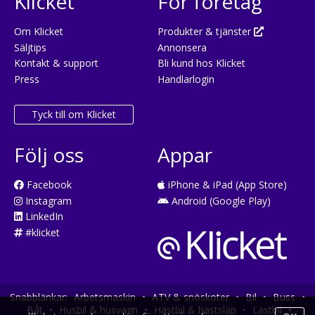
Klicket
För företag
Om Klicket
Produkter & tjänster
Säljtips
Annonsera
Kontakt & support
Bli kund hos Klicket
Press
Handlarlogin
Tyck till om Klicket
Följ oss
Appar
Facebook
iPhone & iPad (App Store)
Instagram
Android (Google Play)
LinkedIn
#klicket
Snabblänkar:
Arbetsmaskin
•
ATV & snöskoter
•
Bil
•
Buss
•
Båt
•
Husbil & husvagn
•
Hästbil & hästsläp
•
Lastbil
•