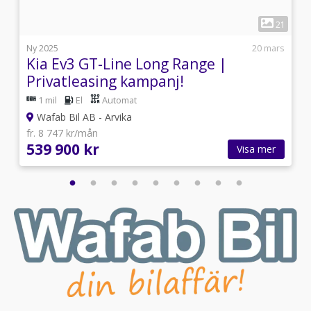
1
4
21
i
Ny 2025
20 mars
Kia Ev3 GT-Line Long Range |
Privatleasing kampanj!
1 mil
El
Automat
Wafab Bil AB - Arvika
fr. 8 747 kr/mån
539 900 kr
Visa mer