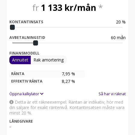
fr
1 133
kr/mån
*
20
%
KONTANTINSATS
60
mån
AVBETALNINGSTID
FINANSMODELL
Annuitet
Rak amortering
7,95 %
RÄNTA
8,27
%
EFFEKTIV RÄNTA
Öppna kalkylator
Så har vi räknat
Detta är ett räkneexempel. Räntan är indikativ, hör med
din säljare för exakt räntenivå. Kontantinsatsen måste vara
minst 20 %.
LÅNEGIVARE
-