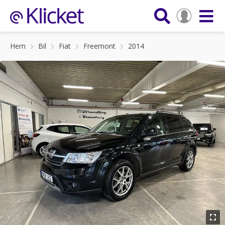
Hem
Bil
Fiat
Freemont
2014