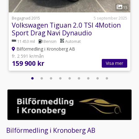
1
1
15
i
Begagnad 2015
5 september 2025
Volkswagen Tiguan 2.0 TSI 4Motion
Sport Drag Navi Dynaudio
11 453 mil
Bensin
Automat
Bilförmedling i Kronoberg AB
fr. 2 591 kr/mån
159 900 kr
Visa mer
Bilförmedling i Kronoberg AB