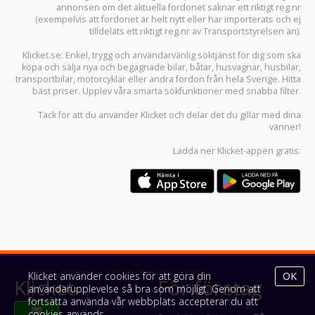
annonsen om det aktuella fordonet saknar ett riktigt reg.nr
(exempelvis att fordonet är helt nytt eller har importerats och ej
tilldelats ett riktigt reg.nr av Transportstyrelsen än).
Klicket.se
: Enkel, trygg och användarvänlig söktjänst för dig som ska
köpa och sälja
nya och begagnade bilar
,
båtar
,
husvagnar
,
husbilar
,
transportbilar
,
motorcyklar
eller andra fordon från hela Sverige. Hitta
bäst priser. Upplev våra smarta sökfunktioner med snabba filter.
Tack för att du använder
Klicket
och delar det du gillar med dina
vänner!
Ladda ner
Klicket-appen
gratis:
Klicket använder cookies för att göra din
OK
Klicket
För företag
användarupplevelse så bra som möjligt. Genom att
fortsätta använda vår webbplats accepterar du att
cookies används.