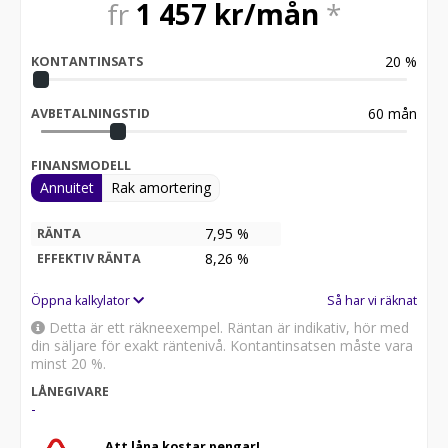
fr
1 457
kr/mån
*
20
%
KONTANTINSATS
60
mån
AVBETALNINGSTID
FINANSMODELL
Annuitet
Rak amortering
7,95 %
RÄNTA
8,26
%
EFFEKTIV RÄNTA
Öppna kalkylator
Så har vi räknat
Detta är ett räkneexempel. Räntan är indikativ, hör med
din säljare för exakt räntenivå. Kontantinsatsen måste vara
minst 20 %.
LÅNEGIVARE
-
Att låna kostar pengar!