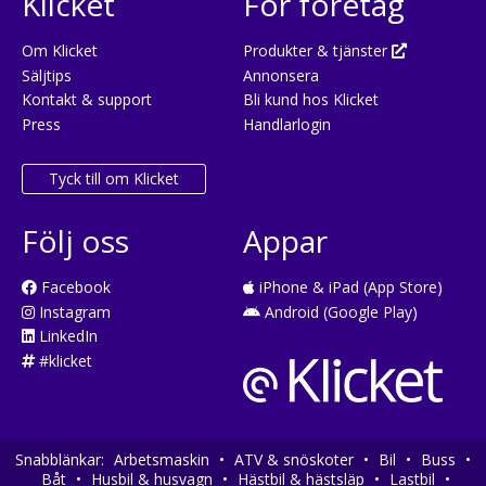
Klicket
För företag
Om Klicket
Produkter & tjänster
Säljtips
Annonsera
Kontakt & support
Bli kund hos Klicket
Press
Handlarlogin
Tyck till om Klicket
Följ oss
Appar
Facebook
iPhone & iPad (App Store)
Instagram
Android (Google Play)
LinkedIn
#klicket
Snabblänkar:
Arbetsmaskin
•
ATV & snöskoter
•
Bil
•
Buss
•
Båt
•
Husbil & husvagn
•
Hästbil & hästsläp
•
Lastbil
•