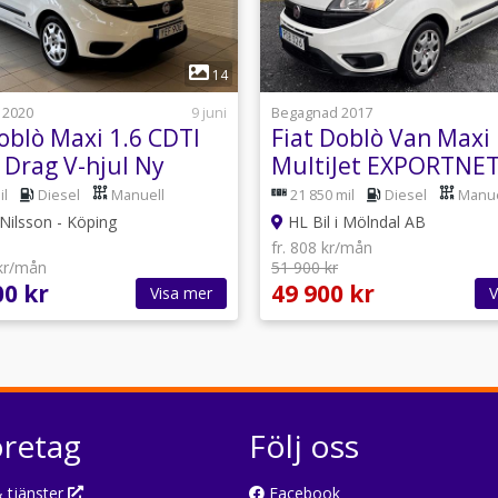
1
1
14
 2020
9 juni
Begagnad 2017
oblò Maxi 1.6 CDTI
Fiat Doblò Van Maxi 
 Drag V-hjul Ny
MultiJet EXPORTNE
m Inredning
4625€
il
Diesel
Manuell
21 850 mil
Diesel
Manue
ilsson - Köping
HL Bil i Mölndal AB
fr. 808 kr/mån
 kr/mån
51 900 kr
00 kr
49 900 kr
Visa mer
V
öretag
Följ oss
 tjänster
Facebook