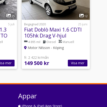
1
25
12
5 juli
Begagnad 2020
25 juni
1.3
Fiat Doblò Maxi 1.6 CDTI
TTO
105hk Drag V-hjul
Kamrem bytt Inredning
ll
4 895 mil
Diesel
Manuell
Motor Nilsson - Köping
fr. 2 422 kr/mån
149 500 kr
isa mer
Visa mer
Appar
iPhone & iPad (App Store)