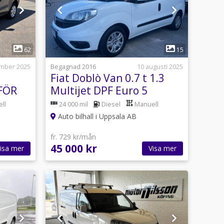
1
62
15
ember 2025
Begagnad 2016
10 augusti 2025
Fiat Doblò Van 0.7 t 1.3
FÖR
Multijet DPF Euro 5
ll
24 000 mil
Diesel
Manuell
Auto bilhall i Uppsala AB
fr. 729 kr/mån
45 000 kr
isa mer
Visa mer