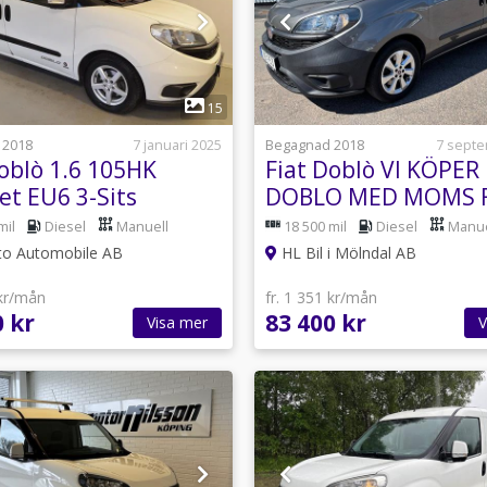
1
1
15
 2018
7 januari 2025
Begagnad 2018
7 sept
Doblò 1.6 105HK
Fiat Doblò VI KÖPER
et EU6 3-Sits
DOBLO MED MOMS 
rer Momsbil
EXPORT
mil
Diesel
Manuell
18 500 mil
Diesel
Manue
o Automobile AB
HL Bil i Mölndal AB
 kr/mån
fr. 1 351 kr/mån
0 kr
83 400 kr
Visa mer
V