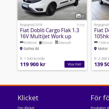
1
21
Begagnad 2018
9 maj
Begagnad
Fiat Doblò Cargo Flak 1.3
Fiat D
16V MultiJet Work up
105hk
Farthållare BT USB
Kamre
8 049 mil
Diesel
Manuell
7 300 m
Gothia Bil
Motor N
fr. 1 943 kr/mån
fr. 2 260
119 900 kr
139 5
Visa mer
Klicket
För f
Om Klicket
Produkter &