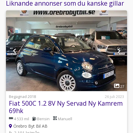
Liknande annonser som du kanske gillar
1
27
Begagnad 2018
26 juli 2023
Fiat 500C 1.2 8V Ny Servad Ny Kamrem
69hk
4 533 mil
Bensin
Manuell
Örebro Byt Bil AB
fr. 2 101 kr/mån