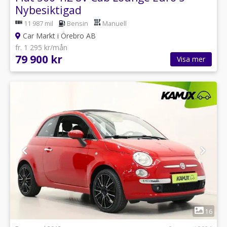
Nybesiktigad
11 987 mil
Bensin
Manuell
Car Markt i Örebro AB
fr. 1 295 kr/mån
79 900 kr
Visa mer
1
16