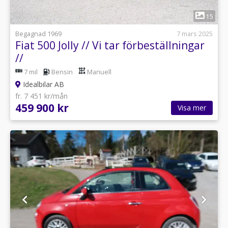
1
15
Begagnad 1969
7 mars 2025
Fiat 500 Jolly // Vi tar förbeställningar
//
7 mil
Bensin
Manuell
Idealbilar AB
fr. 7 451 kr/mån
459 900 kr
Visa mer