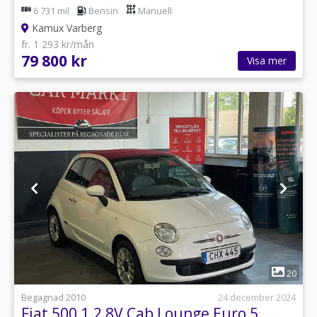
6 731 mil
Bensin
Manuell
Kamux Varberg
fr. 1 293 kr/mån
79 800 kr
Visa mer
1
20
Begagnad 2010
24 december 2024
Fiat 500 1.2 8V Cab Lounge Euro 5