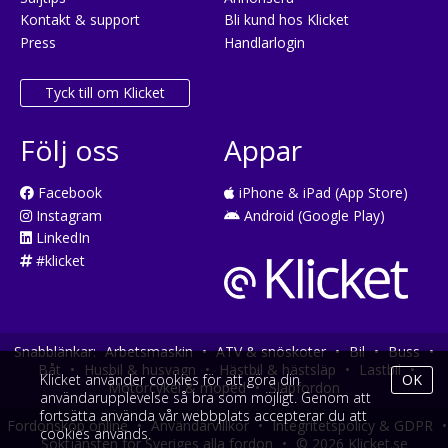
Kontakt & support
Bli kund hos Klicket
Press
Handlarlogin
Tyck till om Klicket
Följ oss
Appar
Facebook
iPhone & iPad (App Store)
Instagram
Android (Google Play)
LinkedIn
#klicket
Snabblänkar:
Arbetsmaskin
•
ATV & snöskoter
•
Bil
•
Buss
•
Båt
•
Husbil & husvagn
•
Hästbil & hästsläp
•
Lastbil
•
Klicket använder cookies för att göra din
OK
Motorcykel & moped
•
Släpfordon
användarupplevelse så bra som möjligt. Genom att
fortsätta använda vår webbplats accepterar du att
Fordonsköp online
•
Användarvillkor
•
Integritetspolicy & GDPR
•
cookies används.
Söktjänsten för Sveriges alla fordon
•
© 2026 Klicket.se