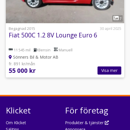
1
7
Begagnad 2015
30 april 2025
Fiat 500C 1.2 8V Lounge Euro 6
11 545 mil
Bensin
Manuell
Sönners Bil & Motor AB
fr. 891 kr/mån
55 000 kr
Visa mer
Klicket
För företag
Om Klicket
Produkter & tjänster
Säljtips
Annonsera