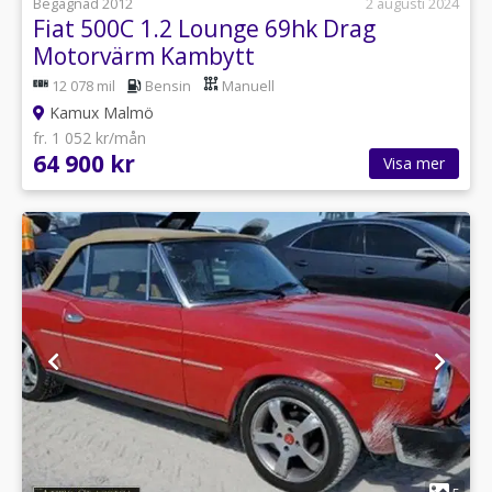
Begagnad 2012
2 augusti 2024
Fiat 500C 1.2 Lounge 69hk Drag
Motorvärm Kambytt
12 078 mil
Bensin
Manuell
Kamux Malmö
fr. 1 052 kr/mån
64 900 kr
Visa mer
1