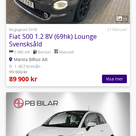
1
15
Begagnad 2018
21 februari
Fiat 500 1.2 8V (69hk) Lounge
Svensksåld
5 965 mil
Bensin
Manuell
Märsta Bilhus AB
fr. 1 457 kr/mån
99 900 kr
89 900 kr
Visa mer