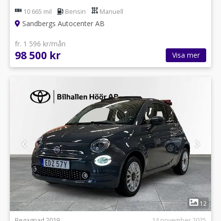
10 665 mil
Bensin
Manuell
Sandbergs Autocenter AB
fr. 1 596 kr/mån
98 500 kr
Visa mer
1
12
Begagnad 2019
14 november 2025