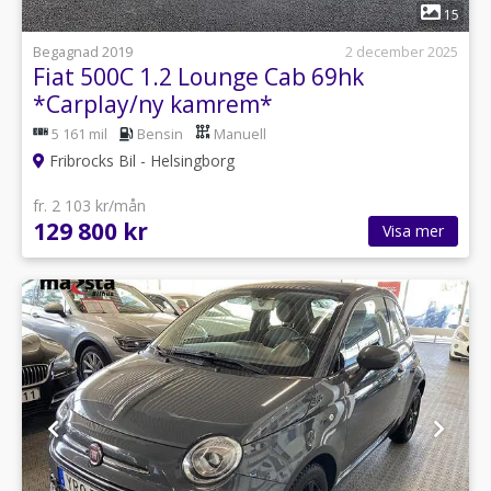
1
15
Begagnad 2019
2 december 2025
Fiat 500C 1.2 Lounge Cab 69hk
*Carplay/ny kamrem*
5 161 mil
Bensin
Manuell
Fribrocks Bil - Helsingborg
fr. 2 103 kr/mån
129 800 kr
Visa mer