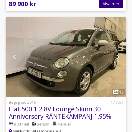
89 900 kr
Visa mer
1
16
Begagnad 2016
17 april
Fiat 500 1.2 8V Lounge Skinn 30
Anniversery RÄNTEKAMPANJ 1,95%
8 347 mil
Bensin
Manuell
Wiklunds Bil i Uppsala AB