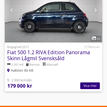
1
23
Begagnad 2017
27 februari
Fiat 500 1.2 RIVA Edition Panorama
Skinn Lågmil Svensksåld
2 261 mil
Bensin
Manuell
Hallsten Bil AB
fr. 2 900 kr/mån
179 000 kr
Visa mer