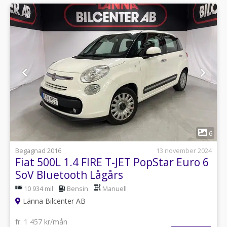
1
6
Begagnad 2016
13 november 2024
Fiat 500L 1.4 FIRE T-JET PopStar Euro 6
SoV Bluetooth Lågårs
10 934 mil
Bensin
Manuell
Länna Bilcenter AB
fr. 1 457 kr/mån